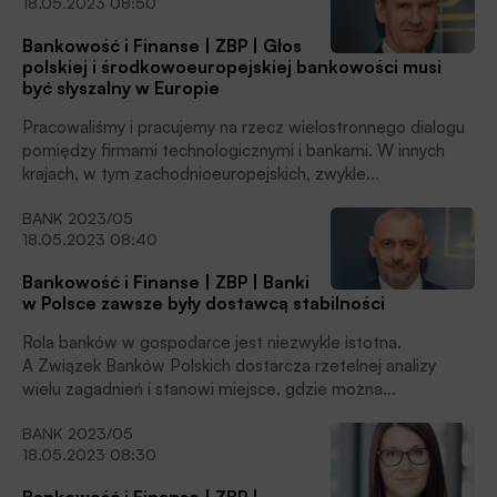
18.05.2023 08:50
zacieśnianie relacji międzysektorowych na rynku
finansowym, współpraca z innymi izbami, zwłaszcza rynku
Bankowość i Finanse | ZBP | Głos
finansowego. Kluczowe znaczenie, nie tylko z punktu
polskiej i środkowoeuropejskiej bankowości musi
widzenia bankowości, ale funkcjonowania polskiej
być słyszalny w Europie
gospodarki i jakości życia Polaków, ma także wymiana
doświadczeń i rozwijanie partnerstwa ze środowiskiem
Pracowaliśmy i pracujemy na rzecz wielostronnego dialogu
naukowym, w tym uczelniami i instytucjami badawczymi –
pomiędzy firmami technologicznymi i bankami. W innych
podkreśla dr Tadeusz Białek,
krajach, w tym zachodnioeuropejskich, zwykle
prezes Związku Banków Polskich. Rozmawiali z nim Paweł
odbywało się to w ramach bilateralnych relacji pomiędzy
Minkina i Karol Mórawski.
BANK 2023/05
danym dostawcą technologii i bankiem, w Polsce
18.05.2023 08:40
zdecydowaliśmy się na rozwiązania sektorowe, na synergię
działań podmiotów na co dzień konkurujących między sobą
Bankowość i Finanse | ZBP | Banki
na rynku. Takie właśnie podejście przyniosło nowoczesność
w Polsce zawsze były dostawcą stabilności
polskiemu sektorowi bankowemu – zaznacza Włodzimierz
Kiciński, wiceprezes Związku Banków Polskich. Rozmawiał
Rola banków w gospodarce jest niezwykle istotna.
z nim Karol Mórawski.
A Związek Banków Polskich dostarcza rzetelnej analizy
wielu zagadnień i stanowi miejsce, gdzie można
wypracować najlepsze rozwiązania. Wszędzie tam, gdzie
BANK 2023/05
sektor reprezentowany przez ZBP miał możliwość
18.05.2023 08:30
konsultowania i współtworzenia rozwiązań prawnych
i systemowych, efekty są znakomite. Nawet jeśli