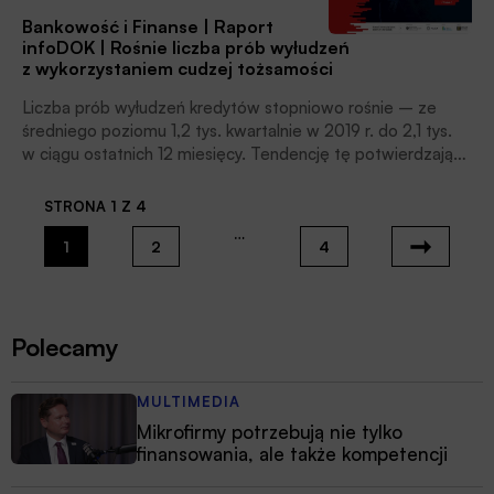
bezpieczny – zaznacza dr Patrycja Chodnicka-Jaworska,
Bankowość i Finanse | Raport
adiunkt Wydziału Zarządzania Uniwersytetu Warszawskiego
infoDOK | Rośnie liczba prób wyłudzeń
w Pracowni Bankowości i Rynków Pieniężnych Katedry
z wykorzystaniem cudzej tożsamości
Systemów Finansowych Gospodarki. Rozmawiała z nią
Zofia Ponulak.
Liczba prób wyłudzeń kredytów stopniowo rośnie – ze
średniego poziomu 1,2 tys. kwartalnie w 2019 r. do 2,1 tys.
w ciągu ostatnich 12 miesięcy. Tendencję tę potwierdzają
dane z I kw. 2023 r. Na szczęście jest stosunkowo niewiele
prób kradzieży na kwoty wyższe niż 1 mln zł. Równocześnie
STRONA 1 Z 4
na wysokim poziomie utrzymuje się liczba dokumentów
…
trafiających do Systemu DOKUMENTY ZASTRZEŻONE.
1
2
4
To zdecydowanie zwiększa bezpieczeństwo finansowe
Polaków.
Polecamy
MULTIMEDIA
Mikrofirmy potrzebują nie tylko
finansowania, ale także kompetencji