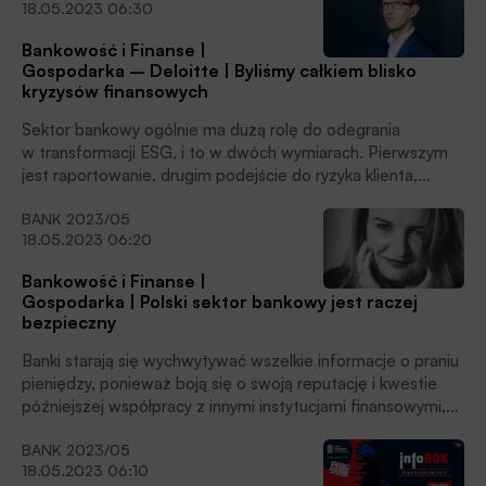
18.05.2023 06:30
ogrom pracy.
Bankowość i Finanse |
Gospodarka – Deloitte | Byliśmy całkiem blisko
kryzysów finansowych
Sektor bankowy ogólnie ma dużą rolę do odegrania
w transformacji ESG, i to w dwóch wymiarach. Pierwszym
jest raportowanie, drugim podejście do ryzyka klienta,
jak mu pomóc i stymulować go w tym obszarze. Dla
BANK 2023/05
banków jest to kluczowe z perspektywy ryzyka, są one też
18.05.2023 06:20
świetnym miejscem synergii, optymalizacji sposobu
agregacji tych danych na poziomie krajowym,
Bankowość i Finanse |
ale i sektorowym. Bez udziału banków trudno będzie
Gospodarka | Polski sektor bankowy jest raczej
dobrze ocenić ryzyko w najbliższym czasie – mówi
bezpieczny
Przemysław Szczygielski, partner, lider doradztwa dla
sektora finansowego w Deloitte Polska, w rozmowie
Banki starają się wychwytywać wszelkie informacje o praniu
z Michałem Pawłowskim.
pieniędzy, ponieważ boją się o swoją reputację i kwestie
późniejszej współpracy z innymi instytucjami finansowymi,
także międzynarodowymi. Regulacji jest faktycznie dużo,
BANK 2023/05
ale wynikają one z tego, czego wymaga od nas Komisja
18.05.2023 06:10
Europejska. Myślę, że sektor bankowy w tym aspekcie jest