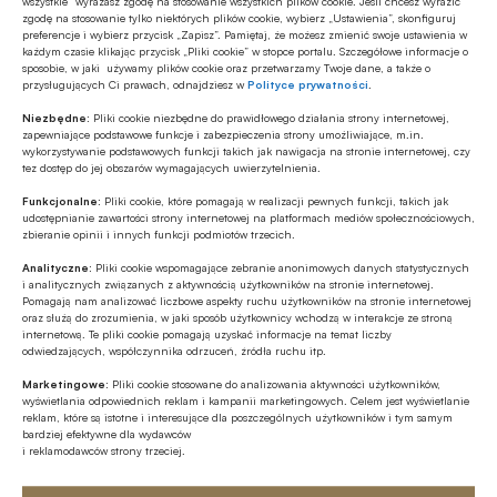
wszystkie” wyrażasz zgodę na stosowanie wszystkich plików cookie. Jeśli chcesz wyrazić
sektory bankowe po kryzysie gospodarczym końca
zgodę na stosowanie tylko niektórych plików cookie, wybierz „Ustawienia”, skonfiguruj
pierwszej dekady 2000 r. są bardziej odporne
preferencje i wybierz przycisk „Zapisz”. Pamiętaj, że możesz zmienić swoje ustawienia w
każdym czasie klikając przycisk „Pliki cookie” w stopce portalu. Szczegółowe informacje o
na występujące szoki. Rok 2022 był punktem zwrotnym,
sposobie, w jaki używamy plików cookie oraz przetwarzamy Twoje dane, a także o
BANK 2023/05
jeśli chodzi o budowę bardziej wydajnej bankowości
przysługujących Ci prawach, odnajdziesz w
Polityce prywatności
.
18.05.2023 07:20
i silniejszych instytucji bankowych – zaznaczył Florin
Niezbędne:
Pliki cookie niezbędne do prawidłowego działania strony internetowej,
Dănescu, prezes wykonawczy Rumuńskiego
zapewniające podstawowe funkcje i zabezpieczenia strony umożliwiające, m.in.
Bankowość i Finanse | Wskaźniki Referencyjne |
Stowarzyszenia Banków (RAB), w rozmowie z Piotrem
wykorzystywanie podstawowych funkcji takich jak nawigacja na stronie internetowej, czy
Angielskie wyjście z klasą, czyli odejście od LIBOR
tez dostęp do jej obszarów wymagających uwierzytelnienia.
Gałązką, dyrektorem Przedstawicielstwa Związku Banków
w Wielkiej Brytanii
Polskich w Brukseli.
Funkcjonalne:
Pliki cookie, które pomagają w realizacji pewnych funkcji, takich jak
udostępnianie zawartości strony internetowej na platformach mediów społecznościowych,
Na większości najistotniejszych, globalnych rynków wskaźnik
zbieranie opinii i innych funkcji podmiotów trzecich.
LIBOR powoli przechodzi do historii. Najlepszym dowodem
na zamknięcie tego rozdziału jest transformacja
Analityczne:
Pliki cookie wspomagające zebranie anonimowych danych statystycznych
i analitycznych związanych z aktywnością użytkowników na stronie internetowej.
macierzystego, brytyjskiego rynku, gdzie od 2022 r.
Pomagają nam analizować liczbowe aspekty ruchu użytkowników na stronie internetowej
BANK 2023/05
niemalże w pełni zastąpiono dotychczasowy LIBOR nowym
oraz służą do zrozumienia, w jaki sposób użytkownicy wchodzą w interakcje ze stroną
18.05.2023 07:10
internetową. Te pliki cookie pomagają uzyskać informacje na temat liczby
wskaźnikiem referencyjnym SONIA. Jak widać, można
odwiedzających, współczynnika odrzuceń, źródła ruchu itp.
jednocześnie wyjść po angielsku i zrobić to w dobrym stylu.
Bankowość i Finanse |
Marketingowe:
Pliki cookie stosowane do analizowania aktywności użytkowników,
Gospodarka – FTB | AI ante portas
wyświetlania odpowiednich reklam i kampanii marketingowych. Celem jest wyświetlanie
reklam, które są istotne i interesujące dla poszczególnych użytkowników i tym samym
bardziej efektywne dla wydawców
Za nami kolejna edycja Kongresu FTB. To święto
i reklamodawców strony trzeciej.
Społeczności Forum Technologii Bankowych działającego
przy Związku Banków Polskich, odbyło się w dniach 26–