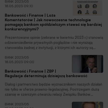
BANK 2023/05
Agnieszkę Wachnicką, Włodzimierza Kicińskiego oraz
18.05.2023 09:10
Bartosza Kublika. Czytaj także str. 10–21 Rada Nadzorcza
PKO Banku Polskiego powołała Dariusza Szweda na
Bankowość i Finanse | Loża
stanowisko prezesa zarządu banku, pod warunkiem
Komentatorów | Jak nowoczesne technologie
uzyskania zgody Komisji […]
pomagają bankom spółdzielczym stawać się bardziej
konkurencyjnymi?
Prezentowane opinie (zebrane w kwietniu 2023 r.) stanowią
odzwierciedlenie prywatnych poglądów i nie wyrażają
stanowiska żadnej z instytucji, z którymi ich autorzy są
związani zawodowo. Zdjęcia: archiwa prywatne.
BANK 2023/05
18.05.2023 09:00
Bankowość i Finanse | ZBP |
Regulacje determinują dzisiejszą bankowość
Dialog i partnerstwo będzie wyznacznikiem naszych działań
nie tylko w sferze prawno-legislacyjnej. Postrzegam dużą
szansę w szerszym otwarciu relacji Związku Banków
Polskich z regulatorami i nadzorcami, ale także
BANK 2023/05
środowiskami konsumenckimi. Do tego dochodzi