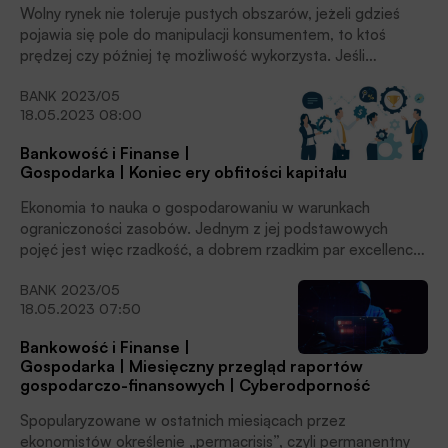
Wolny rynek nie toleruje pustych obszarów, jeżeli gdzieś
pojawia się pole do manipulacji konsumentem, to ktoś
prędzej czy później tę możliwość wykorzysta. Jeśli
regulacje zawodzą, to może dojść do sytuacji, że
BANK 2023/05
konsumenci są narażani na nieuczciwą ofertę, bo nie mają
18.05.2023 08:00
innego wyboru. Nazywam to syndromem zniewolonego
konsumenta na wolnym rynku – podkreśla
Bankowość i Finanse |
prof. dr hab. Elżbieta Mączyńska, Prezes Honorowy
Gospodarka | Koniec ery obfitości kapitału
Polskiego Towarzystwa Ekonomicznego. Rozmawiał z nią
Jan Bolanowski.
Ekonomia to nauka o gospodarowaniu w warunkach
ograniczoności zasobów. Jednym z jej podstawowych
pojęć jest więc rzadkość, a dobrem rzadkim par excellence
jest kapitał. Przy bliskich zeru stopach procentowych
BANK 2023/05
w ostatnich dwóch dekadach był on jednak tak łatwo
18.05.2023 07:50
dostępny, że można było popaść w niebezpieczną iluzję
jego nadmiaru.
Bankowość i Finanse |
Gospodarka | Miesięczny przegląd raportów
gospodarczo-finansowych | Cyberodporność
Spopularyzowane w ostatnich miesiącach przez
ekonomistów określenie „permacrisis”, czyli permanentny