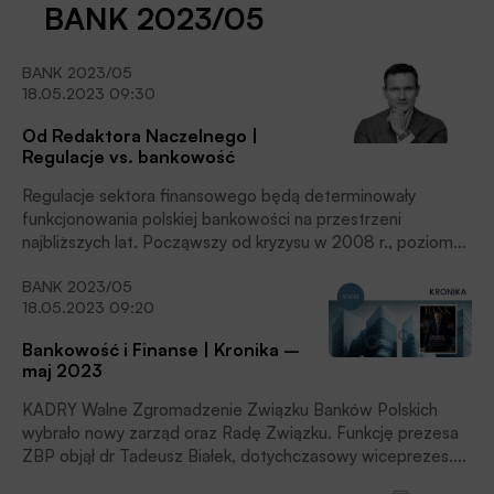
BANK 2023/05
BANK 2023/05
18.05.2023 09:30
Od Redaktora Naczelnego |
Regulacje vs. bankowość
Regulacje sektora finansowego będą determinowały
funkcjonowania polskiej bankowości na przestrzeni
najbliższych lat. Począwszy od kryzysu w 2008 r., poziom
regulacji w sektorach bankowych na świecie istotnie wzrósł,
BANK 2023/05
to jednak ostanie lata w przypadku krajowej bankowości
18.05.2023 09:20
określa się mianem „tsunami regulacyjnego”. –
Dostosowanie do zmieniającego się prawa jest głównym
Bankowość i Finanse | Kronika –
wyzwaniem stającym przed polską bankowością – to opinia
maj 2023
dr. Tadeusza Białka, prezesa Związku Banków Polskich,
prezentującego […]
KADRY Walne Zgromadzenie Związku Banków Polskich
wybrało nowy zarząd oraz Radę Związku. Funkcję prezesa
ZBP objął dr Tadeusz Białek, dotychczasowy wiceprezes.
Ponadto do zarządu, na trzyletnią kadencję, powołano