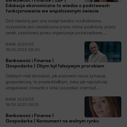
Bankowość i Finanse | ZBP |
tworzyliśmy pewne rzeczy pod presją czasu, jak choćby
Edukacja ekonomiczna to wiedza o podstawach
w początkowej fazie kryzysu COVID-19. Po prostu,
funkcjonowania we współczesnym świecie
w zgodzie rosną nawet małe rzeczy. W braku porozumienia,
największe rzeczy mogą maleć i tworzyć problemy –
Dziś niestety jest ona wciąż bardzo rozdrobniona,
podkreśla Bartosz Kublik, wiceprezes Związku Banków
oczywiście jest świadczona przez różne podmioty, przez
Polskich, w rozmowie z Karolem Mórawskim.
rynek, częściowo przez organizacje pozarządowe,
ale jest ona zarazem pozbawiona jakiejkolwiek spójnej wizji.
BANK 2023/05
Dopóki nie zapewnimy edukacji finansowej na odpowiednim
18.05.2023 08:20
poziomie, dopóty trudno oczekiwać, by konsumenci byli
w stanie podejmować racjonalne decyzje, skoro nikt ich
Bankowość i Finanse |
tego nie uczy – zaznacza Agnieszka Wachnicka,
Gospodarka | Obym był fałszywym prorokiem
wiceprezes Związku Banków Polskich. Rozmawiał z nią
Karol Mórawski.
Gdybym miał doradzać, jak poprawić naszą sytuację
gospodarczą, to powiedziałbym, żeby jak najszybciej
uregulować stosunki z Unią i pozyskać stamtąd
jak największe wsparcie finansowe. Ogromnie ułatwiłoby
BANK 2023/05
to nam działania antyinflacyjne. Niestety, obawiam się, że
18.05.2023 08:10
w najbliższych przedwyborczych miesiącach nic dobrego
w tej sprawie się nie wydarzy. I powtarzam: obym był
Bankowość i Finanse |
fałszywym prorokiem – mówi prof. dr hab. Andrzej
Gospodarka | Konsument na wolnym rynku
Koźmiński. Rozmawiał z nim Paweł Jabłoński.