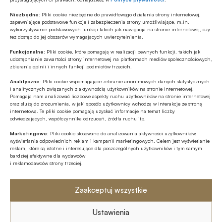
Niezbędne:
Pliki cookie niezbędne do prawidłowego działania strony internetowej,
zapewniające podstawowe funkcje i zabezpieczenia strony umożliwiające, m.in.
wykorzystywanie podstawowych funkcji takich jak nawigacja na stronie internetowej, czy
tez dostęp do jej obszarów wymagających uwierzytelnienia.
Udostępnij
Funkcjonalne:
Pliki cookie, które pomagają w realizacji pewnych funkcji, takich jak
udostępnianie zawartości strony internetowej na platformach mediów społecznościowych,
zbieranie opinii i innych funkcji podmiotów trzecich.
Analityczne:
Pliki cookie wspomagające zebranie anonimowych danych statystycznych
i analitycznych związanych z aktywnością użytkowników na stronie internetowej.
Pomagają nam analizować liczbowe aspekty ruchu użytkowników na stronie internetowej
oraz służą do zrozumienia, w jaki sposób użytkownicy wchodzą w interakcje ze stroną
Tagi
internetową. Te pliki cookie pomagają uzyskać informacje na temat liczby
odwiedzających, współczynnika odrzuceń, źródła ruchu itp.
Bank Rumia Spółdzielczy
Banki spółdzielcze
Marketingowe:
Pliki cookie stosowane do analizowania aktywności użytkowników,
wyświetlania odpowiednich reklam i kampanii marketingowych. Celem jest wyświetlanie
reklam, które są istotne i interesujące dla poszczególnych użytkowników i tym samym
Bankowość spółdzielcza
Cyfryzacja / Digitalizacja
bardziej efektywne dla wydawców
i reklamodawców strony trzeciej.
Grupa SGB
Joanna Wandtke
Paperless
Zaakceptuj wszystkie
Podpis elektroniczny / e-Podpis
SGB-Bank SA
System Usług SGB / SUS
Transformacja cyfrowa
Ustawienia