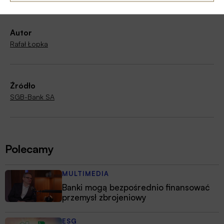
Autor
Rafał Łopka
Źródło
SGB-Bank SA
Polecamy
MULTIMEDIA
Banki mogą bezpośrednio finansować
przemysł zbrojeniowy
ESG