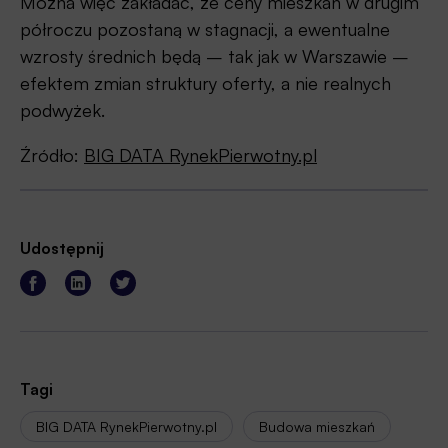
Można więc zakładać, że ceny mieszkań w drugim
półroczu pozostaną w stagnacji, a ewentualne
wzrosty średnich będą – tak jak w Warszawie –
efektem zmian struktury oferty, a nie realnych
podwyżek.
Źródło:
BIG DATA RynekPierwotny.pl
Udostępnij
Tagi
BIG DATA RynekPierwotny.pl
Budowa mieszkań