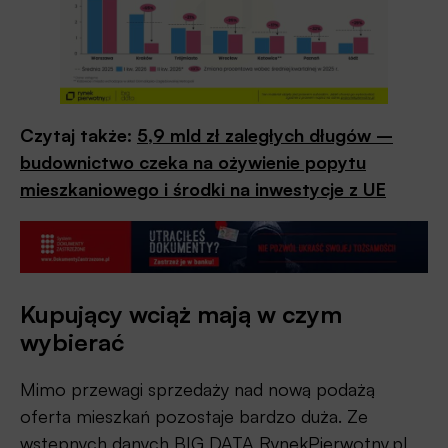
Czytaj także:
5,9 mld zł zaległych długów –
budownictwo czeka na ożywienie popytu
mieszkaniowego i środki na inwestycje z UE
Kupujący wciąż mają w czym
wybierać
Mimo przewagi sprzedaży nad nową podażą
oferta mieszkań pozostaje bardzo duża. Ze
wstępnych danych BIG DATA RynekPierwotny.pl