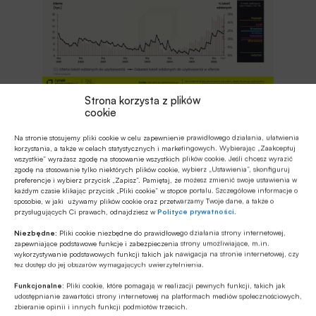
Strona korzysta z plików
cookie
Na stronie stosujemy pliki cookie w celu zapewnienie prawidłowego działania, ułatwienia
korzystania, a także w celach statystycznych i marketingowych. Wybierając „Zaakceptuj
wszystkie” wyrażasz zgodę na stosowanie wszystkich plików cookie. Jeśli chcesz wyrazić
Rekordowa oferta nadal ogranicza
zgodę na stosowanie tylko niektórych plików cookie, wybierz „Ustawienia”, skonfiguruj
preferencje i wybierz przycisk „Zapisz”. Pamiętaj, że możesz zmienić swoje ustawienia w
wzrost cen
każdym czasie klikając przycisk „Pliki cookie” w stopce portalu. Szczegółowe informacje o
sposobie, w jaki używamy plików cookie oraz przetwarzamy Twoje dane, a także o
przysługujących Ci prawach, odnajdziesz w
Polityce prywatności
.
Drugi kwartał upłynął pod znakiem stabilizacji
Niezbędne:
Pliki cookie niezbędne do prawidłowego działania strony internetowej,
średnich cen metra kwadratowego mieszkań.
zapewniające podstawowe funkcje i zabezpieczenia strony umożliwiające, m.in.
wykorzystywanie podstawowych funkcji takich jak nawigacja na stronie internetowej, czy
Według wstępnych danych BIG DATA
tez dostęp do jej obszarów wymagających uwierzytelnienia.
RynekPierwotny.pl w większości metropolii zmiany
Funkcjonalne:
Pliki cookie, które pomagają w realizacji pewnych funkcji, takich jak
były niewielkie, a ewentualne wzrosty wynikały
udostępnianie zawartości strony internetowej na platformach mediów społecznościowych,
zbieranie opinii i innych funkcji podmiotów trzecich.
głównie ze zmian struktury cenowej oferty, a nie z