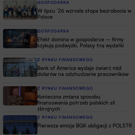
GOSPODARKA
W lipcu ’26 wzrosła stopa bezrobocia w
Polsce
GOSPODARKA
Efekt domina w gospodarce – firmy
szykują podwyżki, Polacy tną wydatki
Z RYNKU FINANSOWEGO
Bank of America wydaje ćwierć mld
dolarów na odchudzanie pracowników
Z RYNKU FINANSOWEGO
Konieczna zmiana sposobu
finansowania potrzeb polskich sił
zbrojnych
Z RYNKU FINANSOWEGO
Pierwsza emisja BGK obligacji z POLSTR