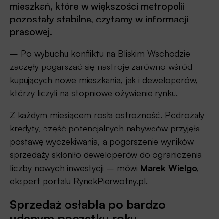
mieszkań, które w większości metropolii
pozostały stabilne, czytamy w informacji
prasowej.
– Po wybuchu konfliktu na Bliskim Wschodzie
zaczęły pogarszać się nastroje zarówno wśród
kupujących nowe mieszkania, jak i deweloperów,
którzy liczyli na stopniowe ożywienie rynku.
Z każdym miesiącem rosła ostrożność. Podrożały
kredyty, część potencjalnych nabywców przyjęła
postawę wyczekiwania, a pogorszenie wyników
sprzedaży skłoniło deweloperów do ograniczenia
liczby nowych inwestycji – mówi
Marek Wielgo
,
ekspert portalu
RynekPierwotny.pl
.
Sprzedaż osłabła po bardzo
udanym początku roku