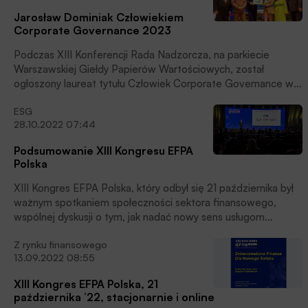
Jarosław Dominiak Człowiekiem
Corporate Governance 2023
Podczas XIII Konferencji Rada Nadzorcza, na parkiecie
Warszawskiej Giełdy Papierów Wartościowych, został
ogłoszony laureat tytułu Człowiek Corporate Governance w
Polsce. Najważniejsze wyróżnienie w branży otrzymał
ESG
Jarosław Dominiak, prezes Stowarzyszenia Inwestorów
28.10.2022 07:44
Indywidualnych.
Podsumowanie XIII Kongresu EFPA
Polska
XIII Kongres EFPA Polska, który odbył się 21 października był
ważnym spotkaniem społeczności sektora finansowego,
wspólnej dyskusji o tym, jak nadać nowy sens usługom
finansowym w czasach niepewności, kruchości i
Z rynku finansowego
wszechogarniających nas zagrożeń, klimatycznych,
13.09.2022 08:55
politycznych i społecznych, podkreślają w komunikacie
prasowym Organizatorzy.
XIII Kongres EFPA Polska, 21
października ’22, stacjonarnie i online