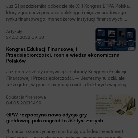
Już 21 października odbędzie się XIII Kongres EFPA Polska,
który zgromadzi postacie polskiego i międzynarodowego
rynku finansowego, menedżerów instytucji finansowych,
certyfikowanych doradców finansowych i Klientów. Kongres
Artykuły
będzie realizowany stacjonarnie i jednocześnie dostępny
24.03.2022 09:58
bezpłatnie online.
Kongres Edukacji Finansowej i
Przedsiębiorczości, rośnie wiedza ekonomiczna
Polaków
Już po raz szósty odbywają się obrady Kongresu Edukacji
Finansowej i Przedsiębiorczości. – Jesteśmy tu dziś, ale
także jutro, w gronie instytucji i osób, dla których wspólną
sprawą jest edukacja. Edukacja, która w obliczu największych
Edukacja finansowa
od lat wyzwań gospodarczych, społecznych i politycznych
04.03.2021 14:19
jest coraz bardziej pożądana i świadomie oczekiwana przez
Polaków, ale także obywateli Unii Europejskiej – stwierdził w
GPW rozpoczyna nową edycję gry
wystąpieniu inauguracyjnym Michał Polak, wiceprezes
giełdowej, pula nagród to 30 tys. złotych
Fundacji Warszawski Instytut Bankowości.
4 marca rozpoczynamy rejestrację do Index Investment
Challenge – największego konkursu inwestycyjnego dla