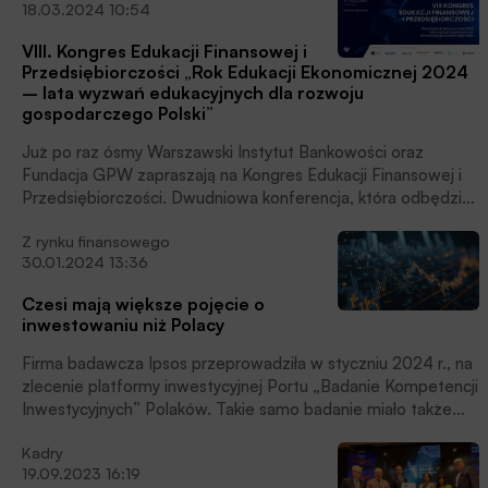
18.03.2024 10:54
VIII. Kongres Edukacji Finansowej i
Przedsiębiorczości „Rok Edukacji Ekonomicznej 2024
– lata wyzwań edukacyjnych dla rozwoju
gospodarczego Polski”
Już po raz ósmy Warszawski Instytut Bankowości oraz
Fundacja GPW zapraszają na Kongres Edukacji Finansowej i
Przedsiębiorczości. Dwudniowa konferencja, która odbędzie
się w formule hybrydowej 20 i 21 marca 2024 r. to
Z rynku finansowego
najważniejsze i największe tego typu wydarzenie w Polsce
30.01.2024 13:36
poświęcone edukacji ekonomicznej. Biznes, polityka i nauka
spotykają się, aby nawzajem się inspirować. To platforma
Czesi mają większe pojęcie o
dyskusji, międzyśrodowiskowej wymiany doświadczeń oraz
inwestowaniu niż Polacy
rozwoju współpracy i działań edukacyjnych w zakresie
ekonomii, finansów, cyberbezpieczeństwa i
Firma badawcza Ipsos przeprowadziła w styczniu 2024 r., na
przedsiębiorczości.
zlecenie platformy inwestycyjnej Portu „Badanie Kompetencji
Inwestycyjnych” Polaków. Takie samo badanie miało także
miejsce w Czechach i na Słowacji.
Kadry
19.09.2023 16:19