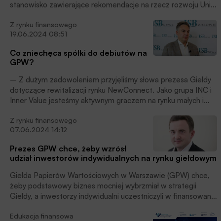
stanowisko zawierające rekomendacje na rzecz rozwoju Unii
Rynków Kapitałowych oraz budowy Unii Oszczędności i
Z rynku finansowego
Inwestycji – poinformowały instytucje w komunikatach
19.06.2024 08:51
prasowych.
Co zniechęca spółki do debiutów na
GPW?
– Z dużym zadowoleniem przyjęliśmy słowa prezesa Giełdy
dotyczące rewitalizacji rynku NewConnect. Jako grupa INC i
Inner Value jesteśmy aktywnym graczem na rynku małych i
średnich spółek, dlatego automatycznie także liderem na
Z rynku finansowego
rynku NewConnect. Widzimy szereg barier, które w ostatnich
07.06.2024 14:12
latach zniechęcały spółki do debiutu – powiedział Wojciech
Iwaniuk, prezes Inner Value, członek zarządu INC w rozmowie
Prezes GPW chce, żeby wzrósł
z ISBnews.TV, podczas 28. Konferencji Wall Street w
udział inwestorów indywidualnych na rynku giełdowym
Karpaczu.
Giełda Papierów Wartościowych w Warszawie (GPW) chce,
żeby podstawowy biznes mocniej wybrzmiał w strategii
Giełdy, a inwestorzy indywidualni uczestniczyli w finansowaniu
wielkich wyzwań inwestycyjnych, poinformował prezes
Edukacja finansowa
Tomasz Bardziłowski.