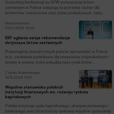
Uczestnicy konferencji na GPW poświęconej listom
zastawnym w Polsce wskazują na potrzebę zachęt dla
emitentów i inwestorów oraz zmian podatkowych, żeby
nadrobić ogromny dystans naszego rynku do Europy pod
Nieruchomości
względem liczby i wartości emisji tych instrumentów
01.07.2025 12:02
dłużnych.
EKF ogłasza swoje rekomendacje
dotyczące listów zastawnych
Proponujemy wzorem innych państw wprowadzić w Polsce
m.in. zwolnienia podatkowe dla inwestorów indywidualnych i
zmiany w prawie, które pobudzą nasz rynek listów
zastawnych. To niedocenione obecnie papiery dłużne o
Z rynku finansowego
bardzo wysokim poziomie bezpieczeństwa, które w Europie
10.12.2024 11:29
pomagają finansować inwestycje mieszkaniowe, czytamy w
komunikacie prasowym wysłanym tuż po ogłoszeniu przez
Wspólne stanowisko polskich
Europejski Kongres Finansowy rekomendacji dotyczących
instytucji finansowych ws. rozwoju rynków
rynku listów zastawnych.
kapitałowych
Polskie instytucje rynku kapitałowego, ubezpieczeniowego i
bankowego oraz infrastruktury rynkowej wspólnie opracowały