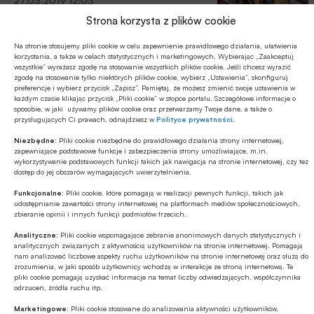
27.03.2019 12:03
Strona korzysta z plików cookie
Strategia Rozwoju Rynku
Kapitałowego: SII wnioskuje o istotne obniżenie
Na stronie stosujemy pliki cookie w celu zapewnienie prawidłowego działania, ułatwienia
„podatku Belki”
korzystania, a także w celach statystycznych i marketingowych. Wybierając „Zaakceptuj
wszystkie” wyrażasz zgodę na stosowanie wszystkich plików cookie. Jeśli chcesz wyrazić
Stowarzyszenie Inwestorów Indywidualnych (SII) w ramach
zgodę na stosowanie tylko niektórych plików cookie, wybierz „Ustawienia”, skonfiguruj
preferencje i wybierz przycisk „Zapisz”. Pamiętaj, że możesz zmienić swoje ustawienia w
procesu konsultacji publicznych nad Strategią Rozwoju Rynku
każdym czasie klikając przycisk „Pliki cookie” w stopce portalu. Szczegółowe informacje o
Kapitałowego (SRRK) skierowało do Ministerstwa Finansów
sposobie, w jaki używamy plików cookie oraz przetwarzamy Twoje dane, a także o
przysługujących Ci prawach, odnajdziesz w
Polityce prywatności
.
opinię do opublikowanego dokumentu strategii. W swoim
Gospodarka
stanowisku stowarzyszenie wnioskuje przede wszystkim o
Niezbędne:
Pliki cookie niezbędne do prawidłowego działania strony internetowej,
08.03.2019 11:28
istotne obniżenie „podatku Belki”. Proponuje także wiele
zapewniające podstawowe funkcje i zabezpieczenia strony umożliwiające, m.in.
wykorzystywanie podstawowych funkcji takich jak nawigacja na stronie internetowej, czy tez
innych rozwiązań mających na celu wzrost zainteresowania
dostęp do jej obszarów wymagających uwierzytelnienia.
Stowarzyszenie Inwestorów
Polaków rynkiem kapitałowym, w tym długoterminowym
Indywidualnych apeluje o zmianę przepisów o
Funkcjonalne:
Pliki cookie, które pomagają w realizacji pewnych funkcji, takich jak
oszczędzaniem.
przymusowym wykupie
udostępnianie zawartości strony internetowej na platformach mediów społecznościowych,
zbieranie opinii i innych funkcji podmiotów trzecich.
W dniu dzisiejszym Stowarzyszenie Inwestorów
Analityczne:
Pliki cookie wspomagające zebranie anonimowych danych statystycznych i
Indywidualnych skierowało do Ministerstwa Finansów petycję
analitycznych związanych z aktywnością użytkowników na stronie internetowej. Pomagają
w sprawie zmiany przepisów dotyczących przymusowego
nam analizować liczbowe aspekty ruchu użytkowników na stronie internetowej oraz służą do
zrozumienia, w jaki sposób użytkownicy wchodzą w interakcje ze stroną internetową. Te
wykupu akcji w spółkach publicznych.
pliki cookie pomagają uzyskać informacje na temat liczby odwiedzających, współczynnika
Finanse osobiste
odrzuceń, źródła ruchu itp.
05.02.2018 19:43
Marketingowe:
Pliki cookie stosowane do analizowania aktywności użytkowników,