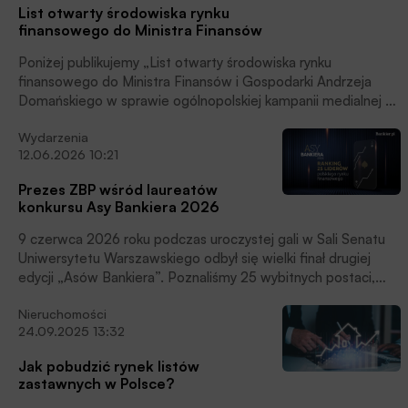
List otwarty środowiska rynku
finansowego do Ministra Finansów
Poniżej publikujemy „List otwarty środowiska rynku
finansowego do Ministra Finansów i Gospodarki Andrzeja
Domańskiego w sprawie ogólnopolskiej kampanii medialnej na
rzecz długoterminowego oszczędzania i budowania
Wydarzenia
świadomości finansowej Polaków” zamieszczony na stronie
12.06.2026 10:21
internetowej Związku Banków Polskich.
Prezes ZBP wśród laureatów
konkursu Asy Bankiera 2026
9 czerwca 2026 roku podczas uroczystej gali w Sali Senatu
Uniwersytetu Warszawskiego odbył się wielki finał drugiej
edycji „Asów Bankiera”. Poznaliśmy 25 wybitnych postaci,
które w minionym roku miały największy wpływ na polski rynek
Nieruchomości
finansowy. Zwycięzców wyłoniła kapituła składająca się z 14
24.09.2025 13:32
autorytetów świata finansów, nauki, prawa i biznesu.,
czytamy w informacji prasowej.
Jak pobudzić rynek listów
zastawnych w Polsce?