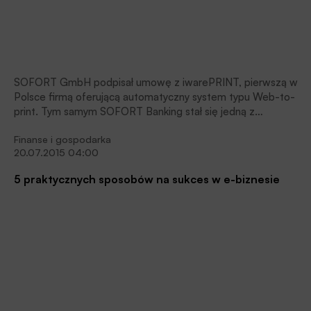
SOFORT GmbH podpisał umowę z iwarePRINT, pierwszą w
Polsce firmą oferującą automatyczny system typu Web-to-
print. Tym samym SOFORT Banking stał się jedną z
dostępnych metod płatności dla klientów firmy – drukarni
Finanse i gospodarka
internetowych. Współpraca oficjalnie rozpoczęła się w
20.07.2015 04:00
listopadzie.
5 praktycznych sposobów na sukces w e-biznesie