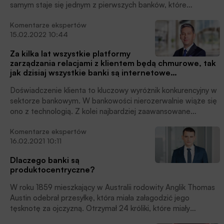
samym staje się jednym z pierwszych banków, które
korzystają z rozwiązań typu cloud, na rzecz budowania relacji
Komentarze ekspertów
ze swoimi klientami i odpowiadania na ich potrzeby. Dzięki
15.02.2022 10:44
nowemu rozwiązaniu klienci Banku Pocztowego zyskają
łatwiejszy i szybszy dostęp do szytych na miarę produktów i
Za kilka lat wszystkie platformy
rozwiązań. Efekty współpracy Banku Pocztowego i Microsoft
zarządzania relacjami z klientem będą chmurowe, tak
będą widoczne już w I półroczu 2022 r.
jak dzisiaj wszystkie banki są internetowe…
Doświadczenie klienta to kluczowy wyróżnik konkurencyjny w
sektorze bankowym. W bankowości nierozerwalnie wiąże się
ono z technologią. Z kolei najbardziej zaawansowane
technologie oferowane są dzisiaj w modelu chmurowym. Jak
Komentarze ekspertów
banki na świecie i w Polsce radzą sobie z oferowaniem
16.02.2021 10:11
najwyższego doświadczenia klienta? Czy banki w Polsce
przodują w tej dziedzinie? A może przeciwnie – czy powinny
Dlaczego banki są
dogonić bardziej zaawansowane technologicznie rynki? ‒
produktocentryczne?
pisze Andrzej Gibas, Partner Associate, Business Advisory
Head of Markets w KPMG w Polsce.
W roku 1859 mieszkający w Australii rodowity Anglik Thomas
Austin odebrał przesyłkę, która miała załagodzić jego
tęsknotę za ojczyzną. Otrzymał 24 króliki, które miały
posłużyć jako zwierzyna w trakcie bożonarodzeniowego