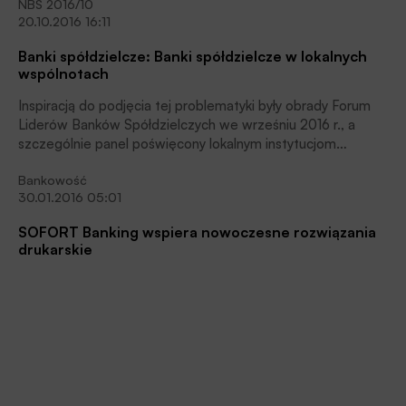
NBS 2016/10
Internetu, komputerów i urządzeń mobilnych, przeniesienie
20.10.2016 16:11
komunikacji, w znacznej mierze, na ścieżkę elektroniczną,
powszechne dzielenie się informacjami na swój temat
Banki spółdzielcze: Banki spółdzielcze w lokalnych
poprzez e-maile, messengery, smsy i media społecznościowe
wspólnotach
zaowocowało koniecznym dostosowaniem prawa,
dotyczącym ochrony danych osobowych i danych wrażliwych.
Inspiracją do podjęcia tej problematyki były obrady Forum
Liderów Banków Spółdzielczych we wrześniu 2016 r., a
szczególnie panel poświęcony lokalnym instytucjom
finansowym w procesie budowania wspólnot społecznych, a
Bankowość
także trwająca środowiskowa dyskusja nad modelem polskiej
30.01.2016 05:01
bankowości spółdzielczej na następne dekady XXI w.
SOFORT Banking wspiera nowoczesne rozwiązania
drukarskie