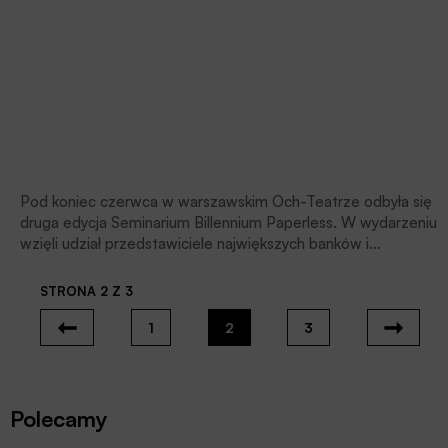
Pod koniec czerwca w warszawskim Och-Teatrze odbyła się
druga edycja Seminarium Billennium Paperless. W wydarzeniu
wzięli udział przedstawiciele największych banków i
towarzystw ubezpieczeniowych w Polsce. W tym roku
głównym tematem spotkania był odręczny podpis
STRONA 2 Z 3
elektroniczny, który firma Billennium, jako partner niemieckiej
firmy Softpro, będzie wdrażać na polskim rynku.
1
2
3
Polecamy