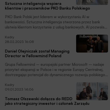
Sztuczna inteligencja wspiera
klientów i pracowników PKO Banku Polskiego
PKO Bank Polski jest liderem w wykorzystaniu AI w
bankowości. Sztuczna inteligencja stworzona przez bank
ułatwia klientom korzystanie z usług bankowych. AI pozwala
automatyzować coraz więcej procesów wewnętrznych i
Kadry
wspiera pracowników w codziennej pracy, poinformował
28.02.2023 16:08
Bank.
Daniel Olejniczak został Managing
Director w Fellowmind Poland
Grupa Fellowmind – europejski partner Microsoft – nadaje
priorytet ekspansji w Polsce i w regionie Europy Centralnej,
dostrzegając potencjał do dynamicznego rozwoju polskiego
oddziału. Na stanowisko Managing Director w Fellowmind
Kadry
Poland powołano Daniela Olejniczaka – dotychczasowego
09.01.2023 14:06
wiceprezesa Zarządu, który jest związany z firmą od ponad
20 lat, poinformowała Spółka.
Tomasz Olszewski dołącza do REDD
jako strategiczny inwestor i członek Zarządu