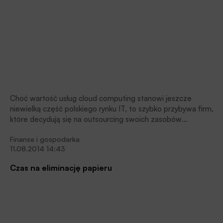
Choć wartość usług cloud computing stanowi jeszcze
niewielką część polskiego rynku IT, to szybko przybywa firm,
które decydują się na outsourcing swoich zasobów
informatycznych. Nasilający się trend jest powodowany przez
Finanse i gospodarka
te same czynniki, które upowszechniły elektryfikację, a potem
11.08.2014 14:43
komputeryzację i informatyzację – chęć podniesienia
wydajności i komfortu pracy. „Chmuryzacja” ma jeszcze jeden
Czas na eliminację papieru
atut – umożliwia optymalizację kosztów.