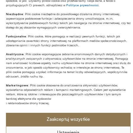
sposobie, w jaki używamy plików cookie oraz przetwarzamy Twoje dane, a także o
przysługujących Ci prawach, odnajdziesz w
Polityce prywatności
.
Niezbędne:
Pliki cookie niezbędne do prawidłowego działania strony internetowej,
zapewniające podstawowe funkcje i zabezpieczenia strony umożliwiające, m.in.
wykorzystywanie podstawowych funkcji takich jak nawigacja na stronie internetowej, czy tez
dostęp do jej obszarów wymagających uwierzytelnienia.
Funkcjonalne:
Pliki cookie, które pomagają w realizacji pewnych funkcji, takich jak
udostępnianie zawartości strony internetowej na platformach mediów społecznościowych,
zbieranie opinii i innych funkcji podmiotów trzecich.
W sierpniu 2014 roku Credit Agricole Bank Polska uruchomił
Analityczne:
Pliki cookie wspomagające zebranie anonimowych danych statystycznych i
nowy serwis internetowy Klubu Rabatowego, zbudowany w
analitycznych związanych z aktywnością użytkowników na stronie internetowej. Pomagają
nam analizować liczbowe aspekty ruchu użytkowników na stronie internetowej oraz służą do
oparciu o technologię Responsive Web Design. Wśród
zrozumienia, w jaki sposób użytkownicy wchodzą w interakcje ze stroną internetową. Te
wprowadzonych rozwiązań znalazła się geolokalizacja,
pliki cookie pomagają uzyskać informacje na temat liczby odwiedzających, współczynnika
Bankowość
umożliwiająca precyzyjne dopasowanie oferty i
odrzuceń, źródła ruchu itp.
24.11.2014 12:05
multikanałowość realizacji zniżek. Za prace koncepcyjne,
Marketingowe:
Pliki cookie stosowane do analizowania aktywności użytkowników,
optymalizację oraz szatę graficzną strony odpowiedzialna
wyświetlania odpowiednich reklam i kampanii marketingowych. Celem jest wyświetlanie
Maksymalizacja interakcji z klientem bankowością
reklam, które są istotne i interesujące dla poszczególnych użytkowników i tym samym
była poznańska agencja Symetria. Ich wdrożenie powierzono
jutra
bardziej efektywne dla wydawców
firmie Blue Services.
i reklamodawców strony trzeciej.
Zaakceptuj wszystkie
Ustawienia