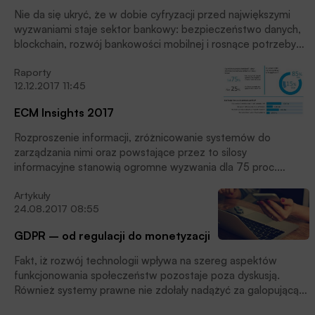
Nie da się ukryć, że w dobie cyfryzacji przed największymi
wyzwaniami staje sektor bankowy: bezpieczeństwo danych,
blockchain, rozwój bankowości mobilnej i rosnące potrzeby
klientów to tylko niektóre z nich. Aby im sprostać, banki
Raporty
muszą poukładać swoją architekturę aplikacyjną i wdrożyć
12.12.2017 11:45
odpowiednio dopasowaną do swojej specyfiki strategię
digitalizacji. Tymczasem badanie „Digital Banking Expert
ECM Insights 2017
Survey” pokazało, że aktualnie tylko 9% światowych banków
zakończyło już wdrożenie cyfrowej strategii, 60% banków
Rozproszenie informacji, zróżnicowanie systemów do
nadal nad nią pracuje. A w Polsce?
zarządzania nimi oraz powstające przez to silosy
informacyjne stanowią ogromne wyzwania dla 75 proc.
korporacji, które wzięły udział w serii badań ECM Insights
Artykuły
2017, przeprowadzonych przez SER Group. Firmy najmocniej
24.08.2017 08:55
odczuwają niedociągnięcia w kwestii szybkości wymiany
informacji oraz bezpieczeństwa współpracy między działami
GDPR – od regulacji do monetyzacji
firmy.
Fakt, iż rozwój technologii wpływa na szereg aspektów
funkcjonowania społeczeństw pozostaje poza dyskusją.
Również systemy prawne nie zdołały nadążyć za galopującą
digitalizacją życia codziennego. Regularne korzystanie z