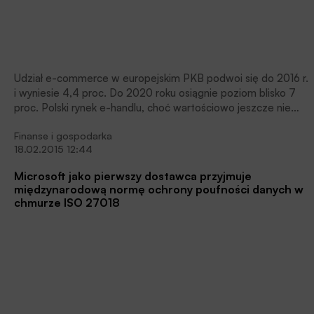
Udział e-commerce w europejskim PKB podwoi się do 2016 r.
i wyniesie 4,4 proc. Do 2020 roku osiągnie poziom blisko 7
proc. Polski rynek e-handlu, choć wartościowo jeszcze nie
największy, rośnie najszybciej w UE i w tym roku będzie wart
Finanse i gospodarka
32 mld złotych. Jednak według ekspertów z Sociomantic
18.02.2015 12:44
Labs zaledwie 8 proc. polskich przedsiębiorstw wykorzystuje
właściwie swój potencjał e-commerce. Jak osiągnąć
Microsoft jako pierwszy dostawca przyjmuje
długookresowy sukces w e-biznesie?
międzynarodową normę ochrony poufności danych w
chmurze ISO 27018