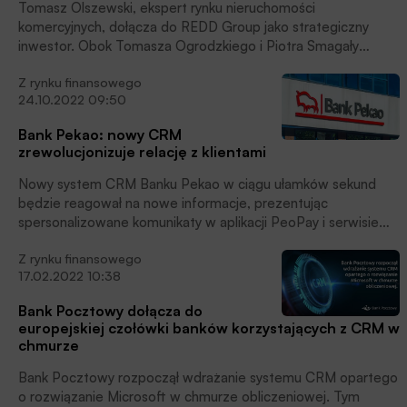
Tomasz Olszewski, ekspert rynku nieruchomości
komercyjnych, dołącza do REDD Group jako strategiczny
inwestor. Obok Tomasza Ogrodzkiego i Piotra Smagały
obejmie także funkcję w zarządzie Grupy.
Z rynku finansowego
24.10.2022 09:50
Bank Pekao: nowy CRM
zrewolucjonizuje relację z klientami
Nowy system CRM Banku Pekao w ciągu ułamków sekund
będzie reagował na nowe informacje, prezentując
spersonalizowane komunikaty w aplikacji PeoPay i serwisie
transakcyjnym Pekao24. A to wszystko z wykorzystaniem
Z rynku finansowego
jednego z najnowocześniejszych narzędzi analitycznych
17.02.2022 10:38
osadzonych w chmurze.
Bank Pocztowy dołącza do
europejskiej czołówki banków korzystających z CRM w
chmurze
Bank Pocztowy rozpoczął wdrażanie systemu CRM opartego
o rozwiązanie Microsoft w chmurze obliczeniowej. Tym