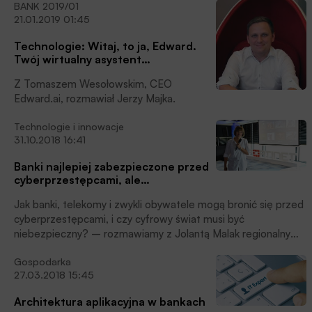
BANK 2019/01
polowania. Nie wszystko poszło jednak zgodnie z planem i
21.01.2019 01:45
część królików przeżyła łowy. Nie napotykając w Australii
naturalnych wrogów, rozmnożyły się bez problemu. Według
Technologie: Witaj, to ja, Edward.
statystyk w latach 40. XX wieku na kontynencie żyło 600
Twój wirtualny asystent…
milionów królików. Ich obecność spowodowała katastrofę
ekologiczną, a historia ich zwalczania obejmuje budowę
Z Tomaszem Wesołowskim, CEO
długiego na prawie 3,5 kilometrów płotu, użycie trującego
Edward.ai, rozmawiał Jerzy Majka.
gazu czy w końcu dwóch niebezpiecznych dla zwierząt
wirusów. W tej chwili sytuacja wydaje się opanowana ‒ pisze
Technologie i innowacje
w komentarzu Łukasz Nienartowicz, Head of Business
31.10.2018 16:41
Intelligence, Britenet.
Banki najlepiej zabezpieczone przed
cyberprzestępcami, ale…
Jak banki, telekomy i zwykli obywatele mogą bronić się przed
cyberprzestępcami, i czy cyfrowy świat musi być
niebezpieczny? – rozmawiamy z Jolantą Malak regionalnym
dyrektorem Fortinet w Polsce
Gospodarka
27.03.2018 15:45
Architektura aplikacyjna w bankach