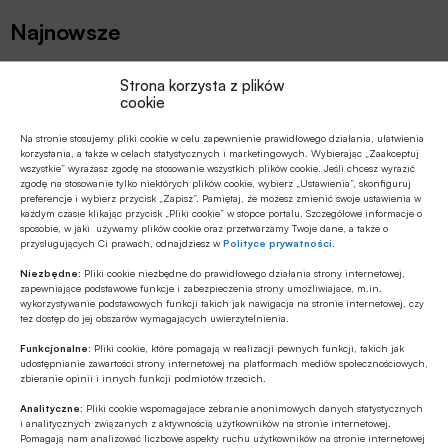
Najnowsze
Z RYNKU FINANSOWEGO
Strona korzysta z plików
cookie
Autopay o polskim rynku płatności
online na tle rozwiązań europejskich
Na stronie stosujemy pliki cookie w celu zapewnienie prawidłowego działania, ułatwienia
korzystania, a także w celach statystycznych i marketingowych. Wybierając „Zaakceptuj
wszystkie” wyrażasz zgodę na stosowanie wszystkich plików cookie. Jeśli chcesz wyrazić
Z RYNKU FINANSOWEGO
zgodę na stosowanie tylko niektórych plików cookie, wybierz „Ustawienia”, skonfiguruj
preferencje i wybierz przycisk „Zapisz”. Pamiętaj, że możesz zmienić swoje ustawienia w
Rekordowa premia za wzrost Revoluta
każdym czasie klikając przycisk „Pliki cookie” w stopce portalu. Szczegółowe informacje o
sposobie, w jaki używamy plików cookie oraz przetwarzamy Twoje dane, a także o
przysługujących Ci prawach, odnajdziesz w
Polityce prywatności
.
CYBERBEZPIECZEŃSTWO
Niezbędne:
Pliki cookie niezbędne do prawidłowego działania strony internetowej,
zapewniające podstawowe funkcje i zabezpieczenia strony umożliwiające, m.in.
Raport NCBR nt. kierunków rozwoju
wykorzystywanie podstawowych funkcji takich jak nawigacja na stronie internetowej, czy
technologii kosmicznych w Polsce
tez dostęp do jej obszarów wymagających uwierzytelnienia.
Funkcjonalne:
Pliki cookie, które pomagają w realizacji pewnych funkcji, takich jak
udostępnianie zawartości strony internetowej na platformach mediów społecznościowych,
BEZGOTÓWKOWO
zbieranie opinii i innych funkcji podmiotów trzecich.
Terminal płatniczy dla firm prosto z
Analityczne:
Pliki cookie wspomagające zebranie anonimowych danych statystycznych
aplikacji mobilnej PKO Banku Polskiego
i analitycznych związanych z aktywnością użytkowników na stronie internetowej.
Pomagają nam analizować liczbowe aspekty ruchu użytkowników na stronie internetowej