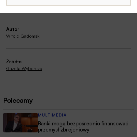
Kryptowaluty
Autor
Witold Gadomski
Źródło
Gazeta Wyborcza
Polecamy
MULTIMEDIA
Banki mogą bezpośrednio finansować
przemysł zbrojeniowy