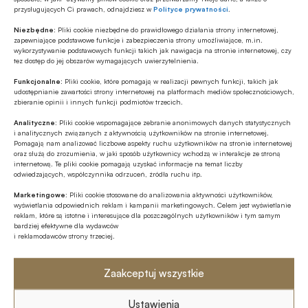
Leszku Balcerowiczu, współautor
przysługujących Ci prawach, odnajdziesz w
Polityce prywatności
.
Kapitalizm. Fakty i iluzje. Od 2020 roku
Niezbędne:
Pliki cookie niezbędne do prawidłowego działania strony internetowej,
współpracuje z portalem BANK.pl.
zapewniające podstawowe funkcje i zabezpieczenia strony umożliwiające, m.in.
wykorzystywanie podstawowych funkcji takich jak nawigacja na stronie internetowej, czy
tez dostęp do jej obszarów wymagających uwierzytelnienia.
Źródło:
BANK.pl
Funkcjonalne:
Pliki cookie, które pomagają w realizacji pewnych funkcji, takich jak
udostępnianie zawartości strony internetowej na platformach mediów społecznościowych,
zbieranie opinii i innych funkcji podmiotów trzecich.
Analityczne:
Pliki cookie wspomagające zebranie anonimowych danych statystycznych
Udostępnij
i analitycznych związanych z aktywnością użytkowników na stronie internetowej.
Pomagają nam analizować liczbowe aspekty ruchu użytkowników na stronie internetowej
oraz służą do zrozumienia, w jaki sposób użytkownicy wchodzą w interakcje ze stroną
internetową. Te pliki cookie pomagają uzyskać informacje na temat liczby
odwiedzających, współczynnika odrzuceń, źródła ruchu itp.
Marketingowe:
Pliki cookie stosowane do analizowania aktywności użytkowników,
wyświetlania odpowiednich reklam i kampanii marketingowych. Celem jest wyświetlanie
reklam, które są istotne i interesujące dla poszczególnych użytkowników i tym samym
bardziej efektywne dla wydawców
Tagi
i reklamodawców strony trzeciej.
Alejandro Zamora-Pérez
Zaakceptuj wszystkie
Europejski Bank Centralny / EBC / ECB
Gotówka
Ustawienia