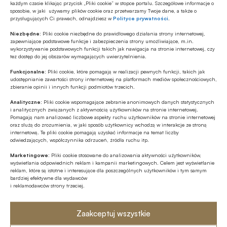
każdym czasie klikając przycisk „Pliki cookie” w stopce portalu. Szczegółowe informacje o
sposobie, w jaki używamy plików cookie oraz przetwarzamy Twoje dane, a także o
przysługujących Ci prawach, odnajdziesz w
Polityce prywatności
.
Udostępnij
Niezbędne:
Pliki cookie niezbędne do prawidłowego działania strony internetowej,
zapewniające podstawowe funkcje i zabezpieczenia strony umożliwiające, m.in.
wykorzystywanie podstawowych funkcji takich jak nawigacja na stronie internetowej, czy
tez dostęp do jej obszarów wymagających uwierzytelnienia.
Funkcjonalne:
Pliki cookie, które pomagają w realizacji pewnych funkcji, takich jak
udostępnianie zawartości strony internetowej na platformach mediów społecznościowych,
zbieranie opinii i innych funkcji podmiotów trzecich.
Analityczne:
Pliki cookie wspomagające zebranie anonimowych danych statystycznych
Tagi
i analitycznych związanych z aktywnością użytkowników na stronie internetowej.
Pomagają nam analizować liczbowe aspekty ruchu użytkowników na stronie internetowej
Agnieszka Staszewska
Agnieszka Wachnicka
oraz służą do zrozumienia, w jaki sposób użytkownicy wchodzą w interakcje ze stroną
internetową. Te pliki cookie pomagają uzyskać informacje na temat liczby
odwiedzających, współczynnika odrzuceń, źródła ruchu itp.
Alior Bank
Andrzej Górczyński
Marketingowe:
Pliki cookie stosowane do analizowania aktywności użytkowników,
wyświetlania odpowiednich reklam i kampanii marketingowych. Celem jest wyświetlanie
Anna Podgórska
Arkadiusz Lewicki
reklam, które są istotne i interesujące dla poszczególnych użytkowników i tym samym
bardziej efektywne dla wydawców
i reklamodawców strony trzeciej.
Bank Gospodarstwa Krajowego / BGK
Bank Pekao SA
Bank Spółdzielczy w Brodnicy
Zaakceptuj wszystkie