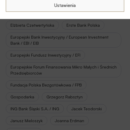
Bank Spółdzielczy w Szczytnie
Banki
Ustawienia
BNP Paribas Bank Polska
Citi Handlowy
Elżbieta Czetwertyńska
Erste Bank Polska
Europejski Bank Inwestycyjny / European Investment
Bank / EBI / EIB
Europejski Fundusz Inwestycyjny / EFI
Europejskie Forum Finansowania Mikro Małych i Średnich
Przedsiębiorców
Fundacja Polska Bezgotówkowa / FPB
Gospodarka
Grzegorz Rabsztyn
ING Bank Śląski S.A. / ING
Jacek Teodorski
Janusz Mieloszyk
Joanna Erdman