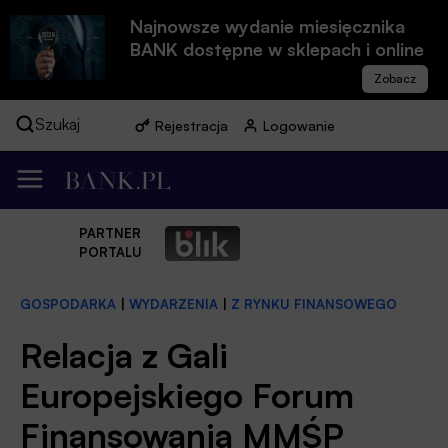
Najnowsze wydanie miesięcznika
BANK dostępne w sklepach i online
Szukaj
Rejestracja
Logowanie
PARTNER
PORTALU
GOSPODARKA
|
WYDARZENIA
|
Z RYNKU FINANSOWEGO
Relacja z Gali
Europejskiego Forum
Finansowania MMŚP