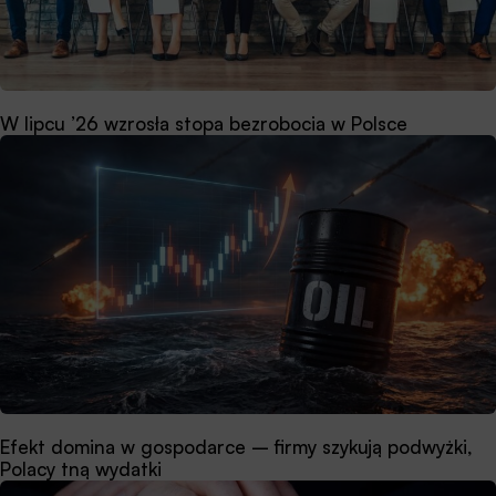
W lipcu ’26 wzrosła stopa bezrobocia w Polsce
Efekt domina w gospodarce – firmy szykują podwyżki,
Polacy tną wydatki