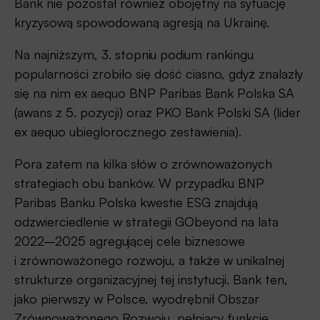
Bank nie pozostał również obojętny na sytuację
kryzysową spowodowaną agresją na Ukrainę.
Na najniższym, 3. stopniu podium rankingu
popularności zrobiło się dość ciasno, gdyż znalazły
się na nim ex aequo BNP Paribas Bank Polska SA
(awans z 5. pozycji) oraz PKO Bank Polski SA (lider
ex aequo ubiegłorocznego zestawienia).
Pora zatem na kilka słów o zrównoważonych
strategiach obu banków. W przypadku BNP
Paribas Banku Polska kwestie ESG znajdują
odzwierciedlenie w strategii GObeyond na lata
2022–2025 agregującej cele biznesowe
i zrównoważonego rozwoju, a także w unikalnej
strukturze organizacyjnej tej instytucji. Bank ten,
jako pierwszy w Polsce, wyodrębnił Obszar
Zrównoważonego Rozwoju, pełniący funkcję