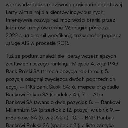
wprowadził także możliwość posiadania debetowej
karty wirtualnej dla klientów indywidualnych.
Intensywnie rozwija też możliwości brania przez
klientów kredytów online. W drugim półroczu
2022 r. uruchomił weryfikację tożsamości poprzez
usługę AIS w procesie ROR.
Tuż za podium znaleźli się liderzy wcześniejszych
zestawień naszego rankingu. Miejsce 4. zajął PKO
Bank Polski SA (trzecia pozycja rok temu.); 5.
pozycję osiągnął zwycięzca dwóch poprzednich
edycji – ING Bank Śląski SA; 6. miejsce przypadło
Bankowi Pekao SA (spadek z 4.), 7. – Alior
Bankowi SA (awans o dwie pozycje); 8. – Bankowi
Millennium SA (przeskok z 12. pozycji w ub.r.); 9. –
mBankowi SA (6. w 2022 r.); 10. – BNP Paribas
Bankowi Polska SA (spadek z 8.), a listę zamyka