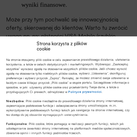
wyniki finansowe.
Może przy tym pochwalić się innowacyjnością
oferty, skierowanej do klientów. Warto tu zwrócić
uwagę np. na: płatności VISA Mobile (szybkie,
Strona korzysta z plików
wygodne i bezpieczne płatności kartą płatniczą
cookie
w internecie, podczas których nie jest wymagane
podawanie danych karty); płatności BLIK dla firm
Na stronie stosujemy pliki cookie w celu zapewnienie prawidłowego działania, ułatwienia
korzystania, a także w celach statystycznych i marketingowych. Wybierając „Zaakceptuj
i rolników (bank umożliwił dostęp do systemu
wszystkie” wyrażasz zgodę na stosowanie wszystkich plików cookie. Jeśli chcesz wyrazić
zgodę na stosowanie tylko niektórych plików cookie, wybierz „Ustawienia”, skonfiguruj
płatności mobilnych BLIK wszystkim klientom
preferencje i wybierz przycisk „Zapisz”. Pamiętaj, że możesz zmienić swoje ustawienia w
każdym czasie klikając przycisk „Pliki cookie” w stopce portalu. Szczegółowe informacje o
instytucjonalnym, którzy korzystają
sposobie, w jaki używamy plików cookie oraz przetwarzamy Twoje dane, a także o
przysługujących Ci prawach, odnajdziesz w
Polityce prywatności
.
z jednoosobowej autoryzacji przelewów), czy
zielone produkty (kredyt „Czyste Powietrze” oraz
Niezbędne:
Pliki cookie niezbędne do prawidłowego działania strony internetowej,
zapewniające podstawowe funkcje i zabezpieczenia strony umożliwiające, m.in.
„Eko Inwestycja”, którymi na preferencyjnych
wykorzystywanie podstawowych funkcji takich jak nawigacja na stronie internetowej, czy
tez dostęp do jej obszarów wymagających uwierzytelnienia.
warunkach można sfinansować cele szeroko
Funkcjonalne:
Pliki cookie, które pomagają w realizacji pewnych funkcji, takich jak
pojętej zielonej transformacji).
udostępnianie zawartości strony internetowej na platformach mediów społecznościowych,
zbieranie opinii i innych funkcji podmiotów trzecich.