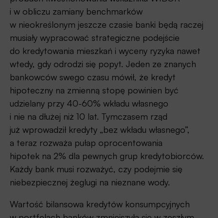
i w obliczu zamiany benchmarków
w nieokreślonym jeszcze czasie banki będą raczej
musiały wypracować strategiczne podejście
do kredytowania mieszkań i wyceny ryzyka nawet
wtedy, gdy odrodzi się popyt. Jeden ze znanych
bankowców swego czasu mówił, że kredyt
hipoteczny na zmienną stopę powinien być
udzielany przy 40-60% wkładu własnego
i nie na dłużej niż 10 lat. Tymczasem rząd
już wprowadził kredyty „bez wkładu własnego”,
a teraz rozważa pułap oprocentowania
hipotek na 2% dla pewnych grup kredytobiorców.
Każdy bank musi rozważyć, czy podejmie się
niebezpiecznej żeglugi na nieznane wody.
Wartość bilansowa kredytów konsumpcyjnych
w portfelach banków zmniejszyła się w zeszłym