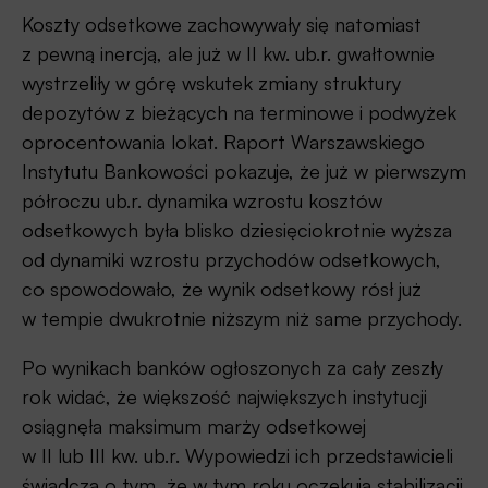
Koszty odsetkowe zachowywały się natomiast
z pewną inercją, ale już w II kw. ub.r. gwałtownie
wystrzeliły w górę wskutek zmiany struktury
depozytów z bieżących na terminowe i podwyżek
oprocentowania lokat. Raport Warszawskiego
Instytutu Bankowości pokazuje, że już w pierwszym
półroczu ub.r. dynamika wzrostu kosztów
odsetkowych była blisko dziesięciokrotnie wyższa
od dynamiki wzrostu przychodów odsetkowych,
co spowodowało, że wynik odsetkowy rósł już
w tempie dwukrotnie niższym niż same przychody.
Po wynikach banków ogłoszonych za cały zeszły
rok widać, że większość największych instytucji
osiągnęła maksimum marży odsetkowej
w II lub III kw. ub.r. Wypowiedzi ich przedstawicieli
świadczą o tym, że w tym roku oczekują stabilizacji