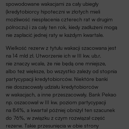
spowodowane wakacjami za cały ubiegły
(kredytobiorcy hipoteczni w złotych mieli
możliwość niespłacenia czterech rat w drugim
półroczu) i za cały ten rok, kiedy zadłużeni mogą
nie zapłacić jednej raty w każdym kwartale.
Wielkość rezerw z tytułu wakacji szacowana jest
na 14 mld zł. Utworzenie ich w III kw. ub.r.
nie znaczy wcale, że nie będą one mniejsze,
albo też większe, bo wszystko zależy od stopnia
partycypacji kredytobiorców. Niektóre banki
nie doszacowały udziału kredytobiorców
w wakacjach, a inne przeszacowały. Bank Pekao
np. oszacował w III kw. poziom partycypacji
na 84%, a kwartał później obniżył ten szacunek
do 76%, w związku z czym rozwiązał część
rezerw. Takie przesunięcia w obie strony