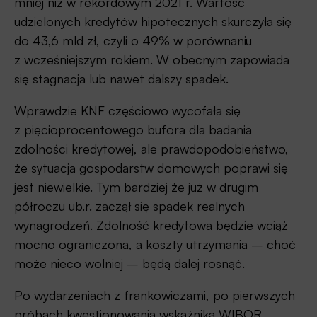
mniej niż w rekordowym 2021 r. Wartość
udzielonych kredytów hipotecznych skurczyła się
do 43,6 mld zł, czyli o 49% w porównaniu
z wcześniejszym rokiem. W obecnym zapowiada
się stagnacja lub nawet dalszy spadek.
Wprawdzie KNF częściowo wycofała się
z pięcioprocentowego bufora dla badania
zdolności kredytowej, ale prawdopodobieństwo,
że sytuacja gospodarstw domowych poprawi się
jest niewielkie. Tym bardziej że już w drugim
półroczu ub.r. zaczął się spadek realnych
wynagrodzeń. Zdolność kredytowa będzie wciąż
mocno ograniczona, a koszty utrzymania – choć
może nieco wolniej – będą dalej rosnąć.
Po wydarzeniach z frankowiczami, po pierwszych
próbach kwestionowania wskaźnika WIBOR