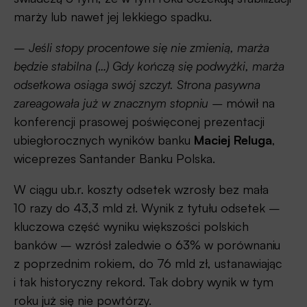
marży lub nawet jej lekkiego spadku.
–
Jeśli stopy procentowe się nie zmienią, marża
będzie stabilna (…) Gdy kończą się podwyżki, marża
odsetkowa osiąga swój szczyt. Strona pasywna
zareagowała już w znacznym stopniu –
mówił na
konferencji prasowej poświęconej prezentacji
ubiegłorocznych wyników banku
Maciej Reluga
,
wiceprezes Santander Banku Polska.
W ciągu ub.r. koszty odsetek wzrosły bez mała
10 razy do 43,3 mld zł. Wynik z tytułu odsetek –
kluczowa część wyniku większości polskich
banków – wzrósł zaledwie o 63% w porównaniu
z poprzednim rokiem, do 76 mld zł, ustanawiając
i tak historyczny rekord. Tak dobry wynik w tym
roku już się nie powtórzy.