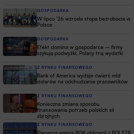
GOSPODARKA
W lipcu ’26 wzrosła stopa bezrobocia w
Polsce
GOSPODARKA
Efekt domina w gospodarce – firmy
szykują podwyżki, Polacy tną wydatki
Z RYNKU FINANSOWEGO
Bank of America wydaje ćwierć mld
dolarów na odchudzanie pracowników
Z RYNKU FINANSOWEGO
Konieczna zmiana sposobu
finansowania potrzeb polskich sił
zbrojnych
Z RYNKU FINANSOWEGO
Pierwsza emisja BGK obligacji z POLSTR