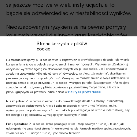
są jeszcze możliwe w wielu instytucjach, a to
będzie się odzwierciedlać w niestabilności wyników.
Nieoszacowanym ryzykiem są na pewno pomysły
kolejnych wakacji dla innych grup kredytobiorców,
zwłaszcza jeśli inflacja nie będzie chciała spadać
Strona korzysta z plików
cookie
tak szybko jak liczy na to rząd, a stóp
procentowych nie będzie jak obniżać. Prezes
Na stronie stosujemy pliki cookie w celu zapewnienie prawidłowego działania, ułatwienia
korzystania, a także w celach statystycznych i marketingowych. Wybierając „Zaakceptuj
jednego z dużych banków opowiadał o tym, jak
wszystkie” wyrażasz zgodę na stosowanie wszystkich plików cookie. Jeśli chcesz wyrazić
zgodę na stosowanie tylko niektórych plików cookie, wybierz „Ustawienia”, skonfiguruj
minister rolnictwa sondował możliwości
preferencje i wybierz przycisk „Zapisz”. Pamiętaj, że możesz zmienić swoje ustawienia w
każdym czasie klikając przycisk „Pliki cookie” w stopce portalu. Szczegółowe informacje o
wprowadzenia wakacji kredytowych dla rolników.
sposobie, w jaki używamy plików cookie oraz przetwarzamy Twoje dane, a także o
Bankowiec uświadomił mu, że takie
przysługujących Ci prawach, odnajdziesz w
Polityce prywatności
.
przedsięwzięcie zdmuchnęłoby z powierzchni
Niezbędne:
Pliki cookie niezbędne do prawidłowego działania strony internetowej,
zapewniające podstawowe funkcje i zabezpieczenia strony umożliwiające, m.in.
ziemi znaczną część sektora spółdzielczego i rząd
wykorzystywanie podstawowych funkcji takich jak nawigacja na stronie internetowej, czy
tez dostęp do jej obszarów wymagających uwierzytelnienia.
się tego wystraszył. Pomysł podobno umarł, ale
Funkcjonalne:
Pliki cookie, które pomagają w realizacji pewnych funkcji, takich jak
świadczy o tym, że fantazja regulacyjna nie zna
udostępnianie zawartości strony internetowej na platformach mediów społecznościowych,
granic.
zbieranie opinii i innych funkcji podmiotów trzecich.