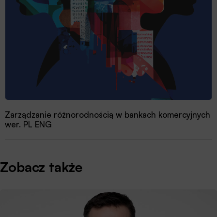
Zarządzanie różnorodnością w bankach komercyjnych
Przewodnik dobrych praktyk 2025
wer. PL ENG
Zobacz także