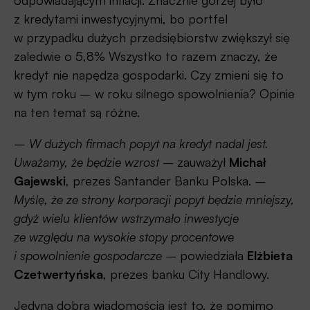
odpowiadającym inflacji. Znacznie gorzej było
z kredytami inwestycyjnymi, bo portfel
w przypadku dużych przedsiębiorstw zwiększył się
zaledwie o 5,8% Wszystko to razem znaczy, że
kredyt nie napędza gospodarki. Czy zmieni się to
w tym roku – w roku silnego spowolnienia? Opinie
na ten temat są różne.
–
W dużych firmach popyt na kredyt nadal jest.
Uważamy, że będzie wzrost –
zauważył
Michał
Gajewski
, prezes Santander Banku Polska.
–
Myślę, że ze strony korporacji popyt będzie mniejszy,
gdyż wielu klientów wstrzymało inwestycje
ze względu na wysokie stopy procentowe
i spowolnienie gospodarcze –
powiedziała
Elżbieta
Czetwertyńska
, prezes banku City Handlowy.
Jedyną dobrą wiadomością jest to, że pomimo