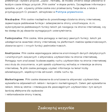
preferencje i wybierz przycisk „Zapisz”. Pamiętaj, że możesz zmienić swoje ustawienia w
każdym czasie klikając przycisk „Pliki cookie” w stopce portalu. Szczegółowe informacje o
Prezydent RP
Unia Europejska / UE / EU
sposobie, w jaki używamy plików cookie oraz przetwarzamy Twoje dane, a także o
przysługujących Ci prawach, odnajdziesz w
Polityce prywatności
.
Ustawa o dostępności produktów i usług
Niezbędne:
Pliki cookie niezbędne do prawidłowego działania strony internetowej,
zapewniające podstawowe funkcje i zabezpieczenia strony umożliwiające, m.in.
wykorzystywanie podstawowych funkcji takich jak nawigacja na stronie internetowej, czy
tez dostęp do jej obszarów wymagających uwierzytelnienia.
Funkcjonalne:
Pliki cookie, które pomagają w realizacji pewnych funkcji, takich jak
Autor
udostępnianie zawartości strony internetowej na platformach mediów społecznościowych,
mb
zbieranie opinii i innych funkcji podmiotów trzecich.
Analityczne:
Pliki cookie wspomagające zebranie anonimowych danych statystycznych
i analitycznych związanych z aktywnością użytkowników na stronie internetowej.
Pomagają nam analizować liczbowe aspekty ruchu użytkowników na stronie internetowej
oraz służą do zrozumienia, w jaki sposób użytkownicy wchodzą w interakcje ze stroną
Źródło
internetową. Te pliki cookie pomagają uzyskać informacje na temat liczby
odwiedzających, współczynnika odrzuceń, źródła ruchu itp.
BANK.pl
Marketingowe:
Pliki cookie stosowane do analizowania aktywności użytkowników,
wyświetlania odpowiednich reklam i kampanii marketingowych. Celem jest wyświetlanie
reklam, które są istotne i interesujące dla poszczególnych użytkowników i tym samym
bardziej efektywne dla wydawców
i reklamodawców strony trzeciej.
Polecamy
Zaakceptuj wszystkie
MULTIMEDIA