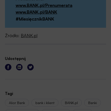
www.BANK.pl/Prenumerata
www.BANK.pl/BANK
#MiesięcznikBANK
Źródło:
BANK.pl
Udostępnij
Tagi
Alior Bank
bank i klient
BANK.pl
Banki