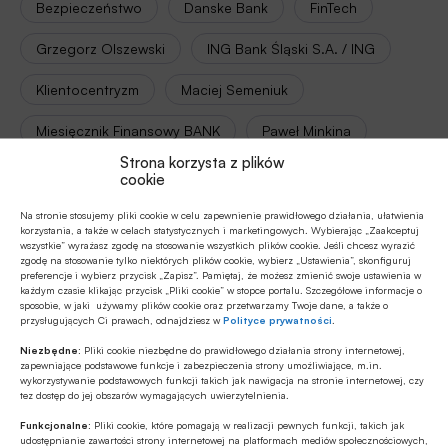
Bezpieczeństwo
Danske Bank
FinTech
Grzegorz Olszewski
ING Bank Śląski S.A. / ING
Klientocentryzm
Maciej Semeniuk
Miesięcznik Finansowy BANK
Paweł Minkina
Strona korzysta z plików
Sławomir Soszyński
cookie
Na stronie stosujemy pliki cookie w celu zapewnienie prawidłowego działania, ułatwienia
korzystania, a także w celach statystycznych i marketingowych. Wybierając „Zaakceptuj
wszystkie” wyrażasz zgodę na stosowanie wszystkich plików cookie. Jeśli chcesz wyrazić
Autor
zgodę na stosowanie tylko niektórych plików cookie, wybierz „Ustawienia”, skonfiguruj
preferencje i wybierz przycisk „Zapisz”. Pamiętaj, że możesz zmienić swoje ustawienia w
Paweł Minkina
każdym czasie klikając przycisk „Pliki cookie” w stopce portalu. Szczegółowe informacje o
sposobie, w jaki używamy plików cookie oraz przetwarzamy Twoje dane, a także o
przysługujących Ci prawach, odnajdziesz w
Polityce prywatności
.
Niezbędne:
Pliki cookie niezbędne do prawidłowego działania strony internetowej,
Źródło
zapewniające podstawowe funkcje i zabezpieczenia strony umożliwiające, m.in.
wykorzystywanie podstawowych funkcji takich jak nawigacja na stronie internetowej, czy
Miesięcznik Finansowy BANK
tez dostęp do jej obszarów wymagających uwierzytelnienia.
Funkcjonalne:
Pliki cookie, które pomagają w realizacji pewnych funkcji, takich jak
udostępnianie zawartości strony internetowej na platformach mediów społecznościowych,