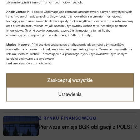
zbieranie opinii i innych funkcji podmiotów trzecich.
Analityczne:
Pliki cookie wspomagające zebranie anonimowych danych statystycznych
Polecamy
i analitycznych związanych z aktywnością użytkowników na stronie internetowej.
Pomagają nam analizować liczbowe aspekty ruchu użytkowników na stronie internetowej
oraz służą do zrozumienia, w jaki sposób użytkownicy wchodzą w interakcje ze stroną
MULTIMEDIA
internetową. Te pliki cookie pomagają uzyskać informacje na temat liczby
odwiedzających, współczynnika odrzuceń, źródła ruchu itp.
Banki mogą bezpośrednio finansować
przemysł zbrojeniowy
Marketingowe:
Pliki cookie stosowane do analizowania aktywności użytkowników,
wyświetlania odpowiednich reklam i kampanii marketingowych. Celem jest wyświetlanie
reklam, które są istotne i interesujące dla poszczególnych użytkowników i tym samym
bardziej efektywne dla wydawców
GOSPODARKA
i reklamodawców strony trzeciej.
W lipcu ’26 wzrosła stopa bezrobocia w
Polsce
Zaakceptuj wszystkie
Z RYNKU FINANSOWEGO
Ustawienia
Bank of America wydaje ćwierć mld
dolarów na odchudzanie pracowników
Z RYNKU FINANSOWEGO
Pierwsza emisja BGK obligacji z POLSTR