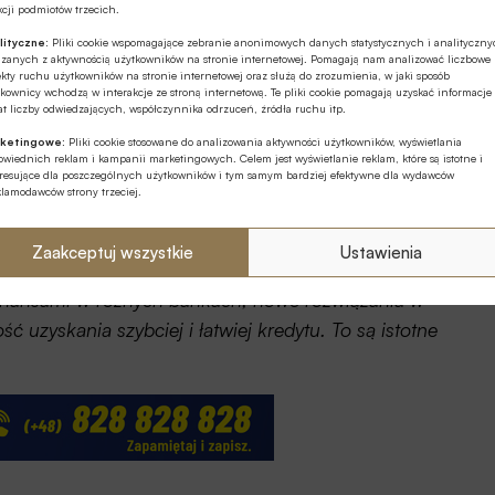
cji podmiotów trzecich.
stercard z punktu widzenia zwykłego konsumenta,
lityczne:
Pliki cookie wspomagające zebranie anonimowych danych statystycznych i analityczn
będzie się zmieniało?
ązanych z aktywnością użytkowników na stronie internetowej. Pomagają nam analizować liczbowe
kty ruchu użytkowników na stronie internetowej oraz służą do zrozumienia, w jaki sposób
kownicy wchodzą w interakcje ze stroną internetową. Te pliki cookie pomagają uzyskać informacje
klient o otwartej bankowości niewiele wie. Dla niego
t liczby odwiedzających, współczynnika odrzuceń, źródła ruchu itp.
a dobę.
ketingowe:
Pliki cookie stosowane do analizowania aktywności użytkowników, wyświetlania
wiednich reklam i kampanii marketingowych. Celem jest wyświetlanie reklam, które są istotne i
eresujące dla poszczególnych użytkowników i tym samym bardziej efektywne dla wydawców
e otwartej bankowości? Ponieważ to, co jest istotne dla
klamodawców strony trzeciej.
 się za otwartą bankowością.
Zaakceptuj wszystkie
Ustawienia
iast dla konsumenta są produkty i usługi, które mogą
finansami w różnych bankach, nowe rozwiązania w
ć uzyskania szybciej i łatwiej kredytu. To są istotne