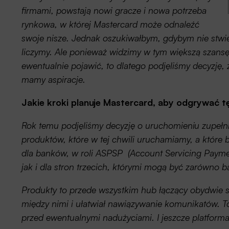
firmami, powstają nowi gracze i nowa potrzeba
rynkowa, w której Mastercard może odnaleźć
swoje nisze. Jednak oszukiwałbym, gdybym nie stwier
liczymy. Ale ponieważ widzimy w tym większą szansę
ewentualnie pojawić, to dlatego podjęliśmy decyzję,
mamy aspiracje.
Jakie kroki planuje Mastercard, aby odgrywać t
Rok temu podjęliśmy decyzję o uruchomieniu zupełni
produktów, które w tej chwili uruchamiamy, a które 
dla banków, w roli ASPSP (Account Servicing Payment
jak i dla stron trzecich, którymi mogą być zarówno b
Produkty to przede wszystkim hub łączący obydwie st
między nimi i ułatwiał nawiązywanie komunikatów. T
przed ewentualnymi nadużyciami. I jeszcze platform