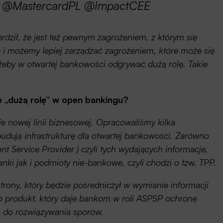
@MastercardPL @ImpactCEE
dził, że jest też pewnym zagrożeniem, z którym się
 i możemy lepiej zarządzać zagrożeniem, które może się
 żeby w otwartej bankowości odgrywać dużą rolę. Takie
ę „dużą rolę” w open bankingu?
e nowej linii biznesowej. Opracowaliśmy kilka
budują infrastrukturę dla otwartej bankowości. Zarówno
 Service Provider ) czyli tych wydających informacje,
anki jak i podmioty nie-bankowe, czyli chodzi o tzw. TPP.
rony, który będzie pośredniczył w wymianie informacji
o produkt, który daje bankom w roli ASPSP ochronę
a do rozwiązywania sporów.