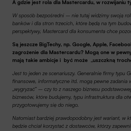
A gdzie jest rola dla Mastercardu, w rozwijaniu 
W sposób bezpośredni – nie tutaj widzimy swoją rolę
banków i dla stron trzecich, które będą na tym bud
perspektywy, Mastercard dla konsumenta chce pozos
Są jeszcze BigTechy, np. Google, Apple, Facebo
zagrożenie dla Mastercardu? Mogą one w pewny
mają takie ambicje i być może „uszczkną trochę
Jest to jeden ze scenariuszy. Generalnie firmy typu
finansowe, informatyczne itd. mogą pewne zadania
„wygryzać” – czy to z naszego biznesu podstawowego
biznesów, które budujemy, typu infrastruktura dla o
przygotowujemy się do niego.
Natomiast bardziej prawdopodobny jest wariant, w k
będzie chciał korzystać z dostawców, którzy zapewnią