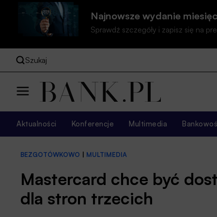
Najnowsze wydanie miesięc
Sprawdź szczegóły i zapisz się na 
Szukaj
Aktualności
Konferencje
Multimedia
Bankowość
BEZGOTÓWKOWO
|
MULTIMEDIA
Mastercard chce być dost
dla stron trzecich