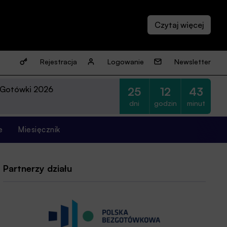
Rejestracja
Logowanie
Newsletter
 Gotówki 2026
25
12
43
dni
godzin
minut
e
Miesięcznik
Partnerzy działu