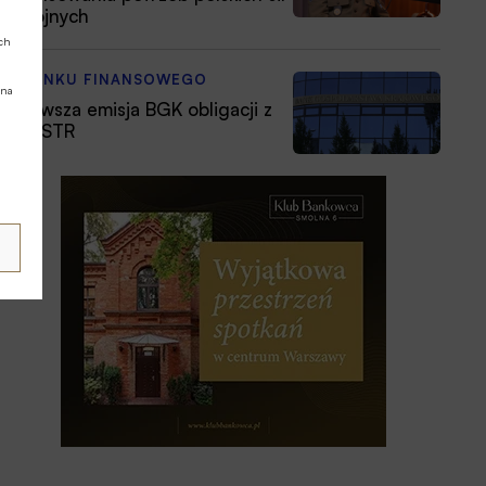
zbrojnych
ych
Z RYNKU FINANSOWEGO
 na
Pierwsza emisja BGK obligacji z
POLSTR