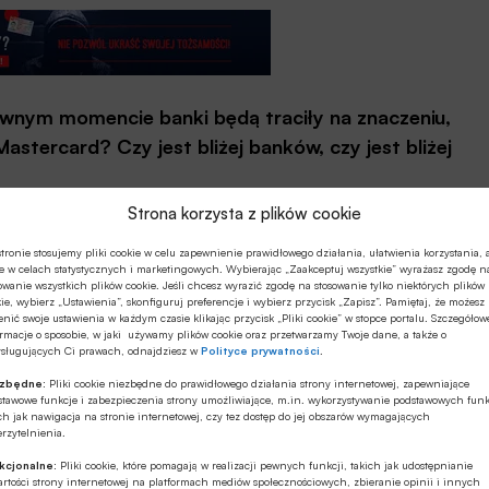
wnym momencie banki będą traciły na znaczeniu,
Mastercard? Czy jest bliżej banków, czy jest bliżej
Strona korzysta z plików cookie
 uczestnikami ekosystemu. Bliżej nam oczywiście do
 zwłaszcza w krótkim terminie stroną, która najbardziej
tronie stosujemy pliki cookie w celu zapewnienie prawidłowego działania, ułatwienia korzystania, 
e w celach statystycznych i marketingowych. Wybierając „Zaakceptuj wszystkie” wyrażasz zgodę n
są właśnie banki.
owanie wszystkich plików cookie. Jeśli chcesz wyrazić zgodę na stosowanie tylko niektórych plików
ie, wybierz „Ustawienia”, skonfiguruj preferencje i wybierz przycisk „Zapisz”. Pamiętaj, że możesz
nić swoje ustawienia w każdym czasie klikając przycisk „Pliki cookie” w stopce portalu. Szczegółow
w ogóle o bankach?
rmacje o sposobie, w jaki używamy plików cookie oraz przetwarzamy Twoje dane, a także o
ysługujących Ci prawach, odnajdziesz w
Polityce prywatności
.
z tego powodu, że banki w naszym kraju na tle ich
ezbędne:
Pliki cookie niezbędne do prawidłowego działania strony internetowej, zapewniające
stawowe funkcje i zabezpieczenia strony umożliwiające, m.in. wykorzystywanie podstawowych funk
owane, są bardzo innowacyjne i bardzo progresywne.
ch jak nawigacja na stronie internetowej, czy tez dostęp do jej obszarów wymagających
rzytelnienia.
korzystają dyrektywę PSD2 i otwartą bankowość. Ale
kcjonalne:
Pliki cookie, które pomagają w realizacji pewnych funkcji, takich jak udostępnianie
rtości strony internetowej na platformach mediów społecznościowych, zbieranie opinii i innych