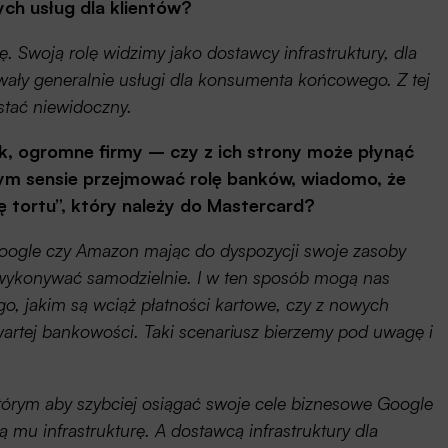
tych usług dla klientów?
. Swoją rolę widzimy jako dostawcy infrastruktury, dla
owały generalnie usługi dla konsumenta końcowego.
Z tej
tać niewidoczny.
ok, ogromne firmy – czy z ich strony może płynąć
m sensie przejmować rolę banków, wiadomo, że
 tortu”, który należy do Mastercard?
 Google czy Amazon mając do dyspozycji swoje zasoby
 wykonywać samodzielnie. I w ten sposób mogą nas
, jakim są wciąż płatności kartowe, czy z nowych
twartej bankowości. Taki scenariusz bierzemy pod uwagę i
tórym aby szybciej osiągać swoje cele biznesowe Google
 mu infrastrukturę. A dostawcą infrastruktury dla