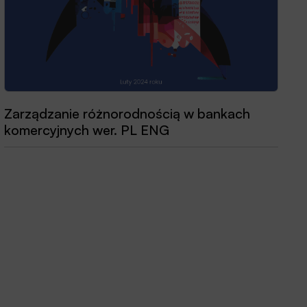
Zarządzanie różnorodnością w bankach
Przewodnik dobrych praktyk 2025
komercyjnych wer. PL ENG