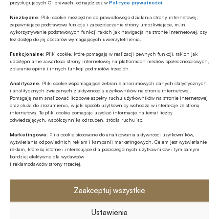
przysługujących Ci prawach, odnajdziesz w
Polityce prywatności
.
Niezbędne:
Pliki cookie niezbędne do prawidłowego działania strony internetowej,
zapewniające podstawowe funkcje i zabezpieczenia strony umożliwiające, m.in.
wykorzystywanie podstawowych funkcji takich jak nawigacja na stronie internetowej, czy
Autor
tez dostęp do jej obszarów wymagających uwierzytelnienia.
mb
Funkcjonalne:
Pliki cookie, które pomagają w realizacji pewnych funkcji, takich jak
udostępnianie zawartości strony internetowej na platformach mediów społecznościowych,
zbieranie opinii i innych funkcji podmiotów trzecich.
Analityczne:
Pliki cookie wspomagające zebranie anonimowych danych statystycznych
Źródło
i analitycznych związanych z aktywnością użytkowników na stronie internetowej.
Pomagają nam analizować liczbowe aspekty ruchu użytkowników na stronie internetowej
BANK.pl
oraz służą do zrozumienia, w jaki sposób użytkownicy wchodzą w interakcje ze stroną
internetową. Te pliki cookie pomagają uzyskać informacje na temat liczby
odwiedzających, współczynnika odrzuceń, źródła ruchu itp.
Marketingowe:
Pliki cookie stosowane do analizowania aktywności użytkowników,
wyświetlania odpowiednich reklam i kampanii marketingowych. Celem jest wyświetlanie
Polecamy
reklam, które są istotne i interesujące dla poszczególnych użytkowników i tym samym
bardziej efektywne dla wydawców
i reklamodawców strony trzeciej.
Z RYNKU FINANSOWEGO
Konieczna zmiana sposobu
Zaakceptuj wszystkie
finansowania potrzeb polskich sił
zbrojnych
Ustawienia