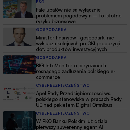
ESG
Fale upałów nie są wyłącznie
problemem pogodowym – to istotne
ryzyko biznesowe
GOSPODARKA
Minister finansów i gospodarki nie
wyklucza kolejnych po OKI propozycji
dot. produktów inwestycyjnych
GOSPODARKA
BIG InfoMonitor o przyczynach
rosnącego zadłużenia polskiego e-
commerce
CYBERBEZPIECZEŃSTWO
Apel Rady Przedsiębiorczości ws.
polskiego stanowiska w pracach Rady
UE nad pakietem Digital Omnibus
CYBERBEZPIECZEŃSTWO
W PKO Banku Polskim już działa
pierwszy suwerenny agent AI