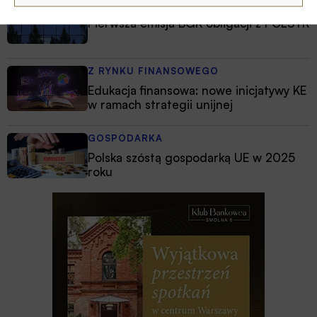
Z RYNKU FINANSOWEGO
Pierwsza emisja BGK obligacji z POLSTR
Z RYNKU FINANSOWEGO
Edukacja finansowa: nowe inicjatywy KE
w ramach strategii unijnej
GOSPODARKA
Polska szóstą gospodarką UE w 2025
roku