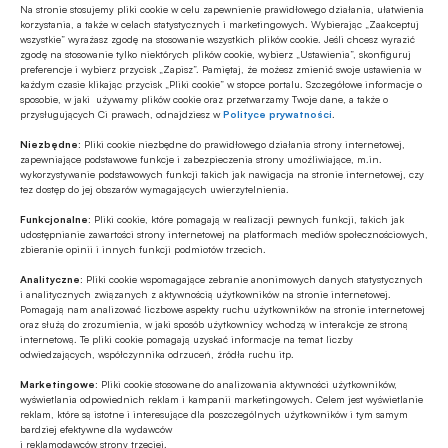
Związku Banków Polskich (ZBP), banków, ani
Na stronie stosujemy pliki cookie w celu zapewnienie prawidłowego działania, ułatwienia
korzystania, a także w celach statystycznych i marketingowych. Wybierając „Zaakceptuj
innych instytucji, które są wskazane w
wszystkie” wyrażasz zgodę na stosowanie wszystkich plików cookie. Jeśli chcesz wyrazić
zgodę na stosowanie tylko niektórych plików cookie, wybierz „Ustawienia”, skonfiguruj
publikacji, współuczestniczą w jej
preferencje i wybierz przycisk „Zapisz”. Pamiętaj, że możesz zmienić swoje ustawienia w
każdym czasie klikając przycisk „Pliki cookie” w stopce portalu. Szczegółowe informacje o
przygotowaniu lub których przedstawiciele
sposobie, w jaki używamy plików cookie oraz przetwarzamy Twoje dane, a także o
przysługujących Ci prawach, odnajdziesz w
Polityce prywatności
.
wypowiadają się w jej treści.
CPBiI, ZBP, banki ani inne wskazane instytucje
Niezbędne:
Pliki cookie niezbędne do prawidłowego działania strony internetowej,
zapewniające podstawowe funkcje i zabezpieczenia strony umożliwiające, m.in.
nie ponoszą żadnej odpowiedzialności za
wykorzystywanie podstawowych funkcji takich jak nawigacja na stronie internetowej, czy
tez dostęp do jej obszarów wymagających uwierzytelnienia.
decyzje osób trzecich podjęte na podstawie
Funkcjonalne:
Pliki cookie, które pomagają w realizacji pewnych funkcji, takich jak
niniejszego materiału lub w oparciu o jego
udostępnianie zawartości strony internetowej na platformach mediów społecznościowych,
zbieranie opinii i innych funkcji podmiotów trzecich.
fragmenty.
Informacje dotyczące reformy wskaźników
Analityczne:
Pliki cookie wspomagające zebranie anonimowych danych statystycznych
i analitycznych związanych z aktywnością użytkowników na stronie internetowej.
referencyjnych, w tym wskaźników POLSTR i
Pomagają nam analizować liczbowe aspekty ruchu użytkowników na stronie internetowej
oraz służą do zrozumienia, w jaki sposób użytkownicy wchodzą w interakcje ze stroną
WIBOR, mają charakter ogólny i mogą nie
internetową. Te pliki cookie pomagają uzyskać informacje na temat liczby
odwiedzających, współczynnika odrzuceń, źródła ruchu itp.
uwzględniać specyfiki indywidualnej sytuacji
Marketingowe:
Pliki cookie stosowane do analizowania aktywności użytkowników,
użytkownika. Szczegółowe, aktualne
wyświetlania odpowiednich reklam i kampanii marketingowych. Celem jest wyświetlanie
informacje znajdują się m.in. na stronach
reklam, które są istotne i interesujące dla poszczególnych użytkowników i tym samym
bardziej efektywne dla wydawców
internetowych GPW Benchmark S.A. oraz
i reklamodawców strony trzeciej.