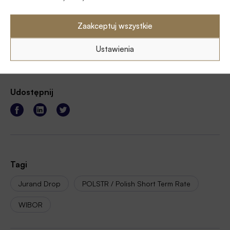
Urzędu Komisji Nadzoru Finansowego (UKNF).
Zaakceptuj wszystkie
Źródło:
PAP BIZNES
Ustawienia
Udostępnij
Tagi
Jurand Drop
POLSTR / Polish Short Term Rate
WIBOR