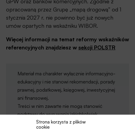
GPW oraz banków komercyjnych. Zgodnie z
opracowaną przez Grupę „mapą drogową” od 1
stycznia 2027 r. nie powinno być już nowych
umów opartych na wskaźniku WIBOR.
Więcej informacji na temat reformy wskaźników
referencyjnych znajdziesz w
sekcji POLSTR
Materiał ma charakter wyłącznie informacyjno-
edukacyjny i nie stanowi rekomendacji, porady
prawnej, podatkowej, księgowej, inwestycyjnej
ani finansowej.
Treści w nim zawarte nie mogą stanowić
podstawy do wysuwania jakichkolwiek
Strona korzysta z plików
roszczeń wobec Centrum Procesów
cookie
Bankowych i Informacji Sp. z o.o. (CPBiI),