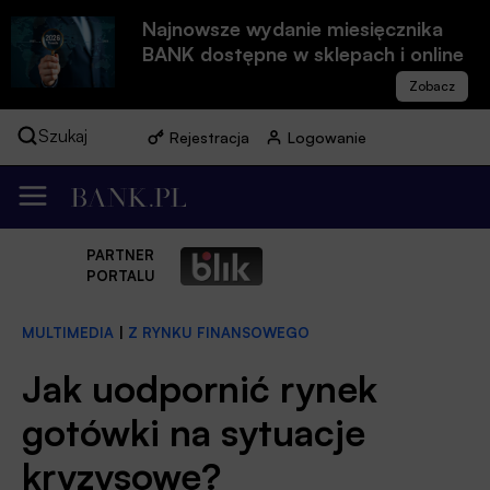
Najnowsze wydanie miesięcznika
BANK dostępne w sklepach i online
Szukaj
Rejestracja
Logowanie
PARTNER
PORTALU
MULTIMEDIA
|
Z RYNKU FINANSOWEGO
Jak uodpornić rynek
gotówki na sytuacje
kryzysowe?