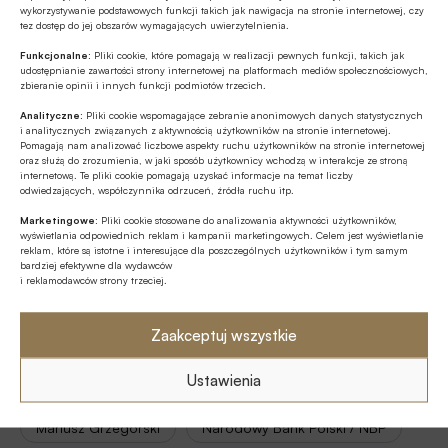
wykorzystywanie podstawowych funkcji takich jak nawigacja na stronie internetowej, czy
tez dostęp do jej obszarów wymagających uwierzytelnienia.
Funkcjonalne:
Pliki cookie, które pomagają w realizacji pewnych funkcji, takich jak
udostępnianie zawartości strony internetowej na platformach mediów społecznościowych,
zbieranie opinii i innych funkcji podmiotów trzecich.
Źródło:
BANK.pl
Analityczne:
Pliki cookie wspomagające zebranie anonimowych danych statystycznych
i analitycznych związanych z aktywnością użytkowników na stronie internetowej.
Pomagają nam analizować liczbowe aspekty ruchu użytkowników na stronie internetowej
oraz służą do zrozumienia, w jaki sposób użytkownicy wchodzą w interakcje ze stroną
internetową. Te pliki cookie pomagają uzyskać informacje na temat liczby
odwiedzających, współczynnika odrzuceń, źródła ruchu itp.
Udostępnij
Marketingowe:
Pliki cookie stosowane do analizowania aktywności użytkowników,
wyświetlania odpowiednich reklam i kampanii marketingowych. Celem jest wyświetlanie
reklam, które są istotne i interesujące dla poszczególnych użytkowników i tym samym
bardziej efektywne dla wydawców
i reklamodawców strony trzeciej.
Zaakceptuj wszystkie
Tagi
Ustawienia
Kongres Obsługi Gotówki / KOG
Mariusz Grzegorski
Narodowy Bank Polski / NBP