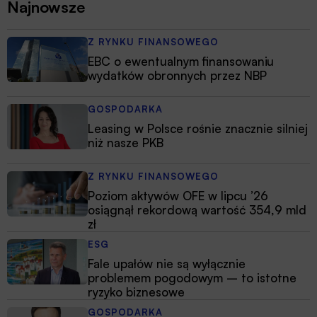
Najnowsze
Z RYNKU FINANSOWEGO
EBC o ewentualnym finansowaniu
wydatków obronnych przez NBP
GOSPODARKA
Leasing w Polsce rośnie znacznie silniej
niż nasze PKB
Z RYNKU FINANSOWEGO
Poziom aktywów OFE w lipcu ’26
osiągnął rekordową wartość 354,9 mld
zł
ESG
Fale upałów nie są wyłącznie
problemem pogodowym – to istotne
ryzyko biznesowe
GOSPODARKA