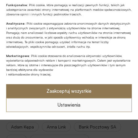
Funkcjonalne:
Pliki cookie, które pomagają w realizacji pewnych funkcji, takich jak
siostra potrafi dawać rezultaty nieprzewidywalne.
udostępnianie zawartości strony internetowej na platformach mediów społecznościowych,
zbieranie opinii i innych funkcji podmiotów trzecich.
Czytaj także:
Adam Marciniak Wizjonerem
Analityczne:
Pliki cookie wspomagające zebranie anonimowych danych statystycznych
i analitycznych związanych z aktywnością użytkowników na stronie internetowej.
Rynku IT
Pomagają nam analizować liczbowe aspekty ruchu użytkowników na stronie internetowej
oraz służą do zrozumienia, w jaki sposób użytkownicy wchodzą w interakcje ze stroną
internetową. Te pliki cookie pomagają uzyskać informacje na temat liczby
Źródło:
BANK.pl
odwiedzających, współczynnika odrzuceń, źródła ruchu itp.
Marketingowe:
Pliki cookie stosowane do analizowania aktywności użytkowników,
wyświetlania odpowiednich reklam i kampanii marketingowych. Celem jest wyświetlanie
reklam, które są istotne i interesujące dla poszczególnych użytkowników i tym samym
bardziej efektywne dla wydawców
Udostępnij
i reklamodawców strony trzeciej.
Zaakceptuj wszystkie
Ustawienia
Tagi
Adam Kępa
Anna Link
Bank Pocztowy SA