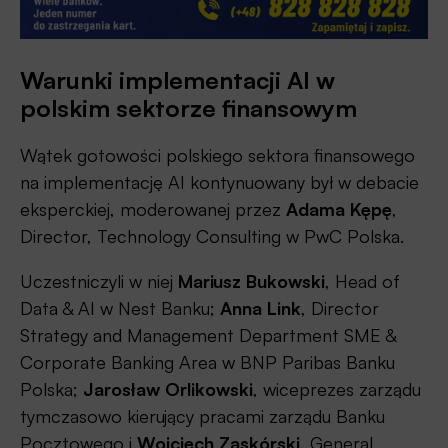
Warunki implementacji AI w
polskim sektorze finansowym
Wątek gotowości polskiego sektora finansowego
na implementację AI kontynuowany był w debacie
eksperckiej, moderowanej przez
Adama Kępę
,
Director, Technology Consulting w PwC Polska.
Uczestniczyli w niej
Mariusz Bukowski
, Head of
Data & AI w Nest Banku;
Anna Link
, Director
Strategy and Management Department SME &
Corporate Banking Area w BNP Paribas Banku
Polska;
Jarosław Orlikowski
, wiceprezes zarządu
tymczasowo kierujący pracami zarządu Banku
Pocztowego i
Wojciech Zaskórski
, General