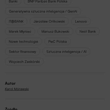
Banki
BNP Paribas Bank Polska
Generatywna sztuczna inteligencja / GenAI
IT@BANK
Jarosław Orlikowski
Lenovo
Marek Młyniec
Mariusz Bukowski
Nest Bank
Nowe technologie
PwC Polska
Sektor finansowy
Sztuczna inteligencja / AI
Wojciech Zaskórski
Autor
Karol Mórawski
Źródło