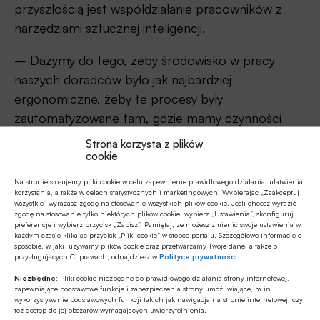
przyszłością jest współdziałanie pracowników z
narzędziami sztucznej inteligencji.
– Dążymy do tego, żeby środowisko w pracy
naszych doradców było jak najbardziej
ergonomiczne, żeby te procesy były
zautomatyzowane tam, gdzie mamy czynności
powtarzalne, rutynowe, gdzie nie generują one
Strona korzysta z plików
cookie
wartości dodanej – dodała
Anna Link
.
Na stronie stosujemy pliki cookie w celu zapewnienie prawidłowego działania, ułatwienia
Mariusz Bukowski
przypomniał, iż tradycyjna AI
korzystania, a także w celach statystycznych i marketingowych. Wybierając „Zaakceptuj
wszystkie” wyrażasz zgodę na stosowanie wszystkich plików cookie. Jeśli chcesz wyrazić
znana jest już od kilkudziesięciu lat, podczas gdy jej
zgodę na stosowanie tylko niektórych plików cookie, wybierz „Ustawienia”, skonfiguruj
preferencje i wybierz przycisk „Zapisz”. Pamiętaj, że możesz zmienić swoje ustawienia w
wersja generatywna zadebiutowała 10 lat temu,
każdym czasie klikając przycisk „Pliki cookie” w stopce portalu. Szczegółowe informacje o
natomiast spopularyzowała się na przestrzeni
sposobie, w jaki używamy plików cookie oraz przetwarzamy Twoje dane, a także o
przysługujących Ci prawach, odnajdziesz w
Polityce prywatności
.
ostatnich dwóch lat.
Niezbędne:
Pliki cookie niezbędne do prawidłowego działania strony internetowej,
zapewniające podstawowe funkcje i zabezpieczenia strony umożliwiające, m.in.
Rzecz w tym, że o ile konwencjonalna sztuczna
wykorzystywanie podstawowych funkcji takich jak nawigacja na stronie internetowej, czy
tez dostęp do jej obszarów wymagających uwierzytelnienia.
inteligencja jest deterministyczna, to jej młodsza