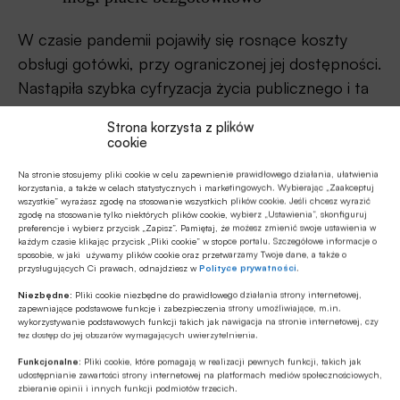
W czasie pandemii pojawiły się rosnące koszty
obsługi gotówki, przy ograniczonej jej dostępności.
Nastąpiła szybka cyfryzacja życia publicznego i ta
zmiana zostanie z nami na dłużej. To wszystko
Strona korzysta z plików
przekłada się na płatności bezgotówkowe.
cookie
Cyfryzację i obrót bezgotówkowy wspierają
Na stronie stosujemy pliki cookie w celu zapewnienie prawidłowego działania, ułatwienia
korzystania, a także w celach statystycznych i marketingowych. Wybierając „Zaakceptuj
regulacje, ale nie zapomina się przy tym o
wszystkie” wyrażasz zgodę na stosowanie wszystkich plików cookie. Jeśli chcesz wyrazić
zgodę na stosowanie tylko niektórych plików cookie, wybierz „Ustawienia”, skonfiguruj
gotówce, bo klient powinien mieć wybór.
preferencje i wybierz przycisk „Zapisz”. Pamiętaj, że możesz zmienić swoje ustawienia w
każdym czasie klikając przycisk „Pliki cookie” w stopce portalu. Szczegółowe informacje o
sposobie, w jaki używamy plików cookie oraz przetwarzamy Twoje dane, a także o
W 2020 r. przekroczono też kilka barier
przysługujących Ci prawach, odnajdziesz w
Polityce prywatności
.
psychologicznych związanych z obrotem
Niezbędne:
Pliki cookie niezbędne do prawidłowego działania strony internetowej,
zapewniające podstawowe funkcje i zabezpieczenia strony umożliwiające, m.in.
bezgotówkowym. Liczba terminali płatniczych w
wykorzystywanie podstawowych funkcji takich jak nawigacja na stronie internetowej, czy
Polsce przekroczyła jeden milion, ale potrzebny
tez dostęp do jej obszarów wymagających uwierzytelnienia.
jest kolejny, żeby klient zawsze i wszędzie mógł
Funkcjonalne:
Pliki cookie, które pomagają w realizacji pewnych funkcji, takich jak
udostępnianie zawartości strony internetowej na platformach mediów społecznościowych,
płacić bezgotówkowo. Również płatności
zbieranie opinii i innych funkcji podmiotów trzecich.