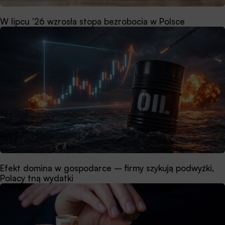
W lipcu ’26 wzrosła stopa bezrobocia w Polsce
Efekt domina w gospodarce – firmy szykują podwyżki,
Polacy tną wydatki