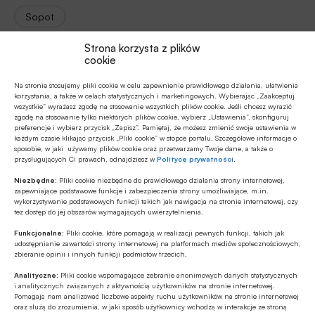
Sopot
Strona korzysta z plików
cookie
Autor
Na stronie stosujemy pliki cookie w celu zapewnienie prawidłowego działania, ułatwienia
mb
korzystania, a także w celach statystycznych i marketingowych. Wybierając „Zaakceptuj
wszystkie” wyrażasz zgodę na stosowanie wszystkich plików cookie. Jeśli chcesz wyrazić
zgodę na stosowanie tylko niektórych plików cookie, wybierz „Ustawienia”, skonfiguruj
preferencje i wybierz przycisk „Zapisz”. Pamiętaj, że możesz zmienić swoje ustawienia w
każdym czasie klikając przycisk „Pliki cookie” w stopce portalu. Szczegółowe informacje o
sposobie, w jaki używamy plików cookie oraz przetwarzamy Twoje dane, a także o
Źródło
przysługujących Ci prawach, odnajdziesz w
Polityce prywatności
.
BANK.pl
Niezbędne:
Pliki cookie niezbędne do prawidłowego działania strony internetowej,
zapewniające podstawowe funkcje i zabezpieczenia strony umożliwiające, m.in.
wykorzystywanie podstawowych funkcji takich jak nawigacja na stronie internetowej, czy
tez dostęp do jej obszarów wymagających uwierzytelnienia.
Funkcjonalne:
Pliki cookie, które pomagają w realizacji pewnych funkcji, takich jak
Polecamy
udostępnianie zawartości strony internetowej na platformach mediów społecznościowych,
zbieranie opinii i innych funkcji podmiotów trzecich.
Analityczne:
Pliki cookie wspomagające zebranie anonimowych danych statystycznych
MULTIMEDIA
i analitycznych związanych z aktywnością użytkowników na stronie internetowej.
Mikrofirmy potrzebują nie tylko
Pomagają nam analizować liczbowe aspekty ruchu użytkowników na stronie internetowej
oraz służą do zrozumienia, w jaki sposób użytkownicy wchodzą w interakcje ze stroną
finansowania, ale także kompetencji