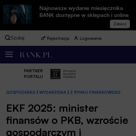
Najnowsze wydanie miesięcznika
BANK dostępne w sklepach i online
Szukaj
Rejestracja
Logowanie
PARTNER
PORTALU
GOSPODARKA
|
WYDARZENIA
|
Z RYNKU FINANSOWEGO
EKF 2025: minister
finansów o PKB, wzroście
gospodarczym i