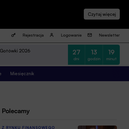
Rejestracja
Logowanie
Newsletter
 Gotówki 2026
27
13
19
dni
godzin
minut
e
Miesięcznik
Polecamy
Z RYNKU FINANSOWEGO