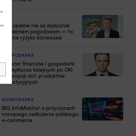
ych
ESG
Fale upałów nie są wyłącznie
 na
problemem pogodowym – to
istotne ryzyko biznesowe
GOSPODARKA
Minister finansów i gospodarki
nie wyklucza kolejnych po OKI
propozycji dot. produktów
inwestycyjnych
GOSPODARKA
BIG InfoMonitor o przyczynach
rosnącego zadłużenia polskiego
e-commerce