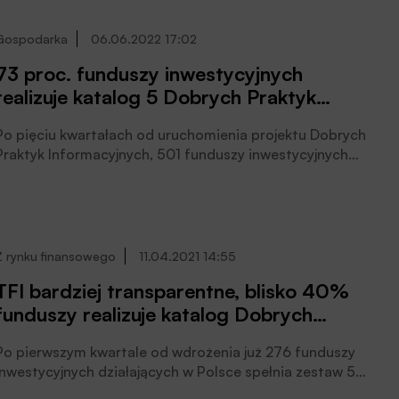
Gospodarka
06.06.2022 17:02
73 proc. funduszy inwestycyjnych
realizuje katalog 5 Dobrych Praktyk
Informacyjnych
Po pięciu kwartałach od uruchomienia projektu Dobrych
Praktyk Informacyjnych, 501 funduszy inwestycyjnych
działających w Polsce spełnia komplet 5 Dobrych
Praktyk Informacyjnych. W tym okresie aż 588 funduszy
poprawiło swoją ocenę, informuje IZFiA, Analizy Online,
GPW i PFR Portal PPK.
Z rynku finansowego
11.04.2021 14:55
TFI bardziej transparentne, blisko 40%
funduszy realizuje katalog Dobrych
Praktyk Informacyjnych
Po pierwszym kwartale od wdrożenia już 276 funduszy
inwestycyjnych działających w Polsce spełnia zestaw 5
Dobrych Praktyk Informacyjnych, 477 funduszy