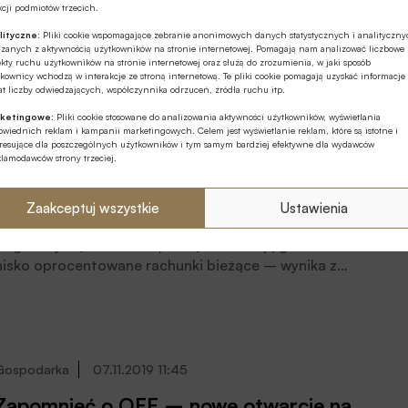
tureckich
cji podmiotów trzecich.
W pierwszym miesiącu 2020 roku klasę pokazały
lityczne:
Pliki cookie wspomagające zebranie anonimowych danych statystycznych i analityczn
fundusze małych i średnich spółek oraz metali
ązanych z aktywnością użytkowników na stronie internetowej. Pomagają nam analizować liczbowe
szlachetnych.
kty ruchu użytkowników na stronie internetowej oraz służą do zrozumienia, w jaki sposób
kownicy wchodzą w interakcje ze stroną internetową. Te pliki cookie pomagają uzyskać informacje
t liczby odwiedzających, współczynnika odrzuceń, źródła ruchu itp.
ketingowe:
Pliki cookie stosowane do analizowania aktywności użytkowników, wyświetlania
wiednich reklam i kampanii marketingowych. Celem jest wyświetlanie reklam, które są istotne i
eresujące dla poszczególnych użytkowników i tym samym bardziej efektywne dla wydawców
Finanse osobiste
20.12.2019 15:21
klamodawców strony trzeciej.
Oszczędności Polaków: bogacimy się, ale
pieniądze trzymamy głównie na nisko
Zaakceptuj wszystkie
Ustawienia
oprocentowanych rachunkach
Bogacimy się, ale nasze pieniądze trafiają głównie na
nisko oprocentowane rachunki bieżące – wynika z
danych o oszczędnościach gospodarstw domowych na
koniec III kwartału. Pojawiła się również nowa kategoria
oszczędności – pracownicze plany kapitałowe.
Gospodarka
07.11.2019 11:45
Zapomnieć o OFE – nowe otwarcie na