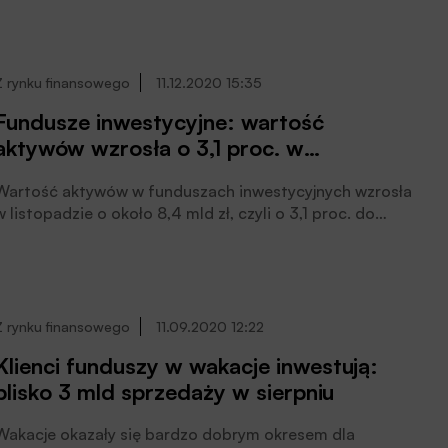
poprawiło ocenę (więcej spełnianych kryteriów) w
stosunku do września 2020 roku, a 8 TFI w pełni
realizuje wymagania zwiększające transparentność
rynku. We wrześniu 2020 roku, kiedy ogłaszaliśmy
Z rynku finansowego
11.12.2020 15:35
projekt współczynnik realizacji wynosił 36%, dziś sięga
Fundusze inwestycyjne: wartość
on już 70% ‒ informują IZFiA i Analizy Online.
aktywów wzrosła o 3,1 proc. w
listopadzie
Wartość aktywów w funduszach inwestycyjnych wzrosła
w listopadzie o około 8,4 mld zł, czyli o 3,1 proc. do
279,7 mld zł – poinformowano we wspólnym raporcie
IZFiA oraz Analiz.pl. W ujęciu wartościowym najmocniej
wzrosły aktywa funduszy akcji, przekraczając na koniec
listopada 25 mld zł. Z kolei największą miesięczną
dynamikę odnotowały fundusze w ramach PPK.
Z rynku finansowego
11.09.2020 12:22
Klienci funduszy w wakacje inwestują:
blisko 3 mld sprzedaży w sierpniu
Wakacje okazały się bardzo dobrym okresem dla