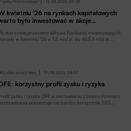
Z rynku finansowego
13.05.2026 09:29
W kwietniu ’26 na rynkach kapitałowych
warto było inwestować w akcje
powiązane z technologią, AI i
Po marcowej przecenie aktywa funduszy inwestycyjnych
półprzewodnikami
wzrosły w kwietniu ’26 o 7,5 mld zł, do 455,8 mld zł.
Kluczowy był rekordowy wynik zarządzania, który
sięgnął 7,7 mld zł. Rynek wsparł też dodatni bilans
sprzedaży, a największym beneficjentem odbicia były
fundusze akcyjne i PPK, czytamy we wspólnym raporcie
Analiz Online oraz Izby Zarządzających Funduszami i
Mój plan emerytalny
16.08.2022 08:37
Aktywami.
OFE: korzystny profil zysku i ryzyka
Profil zysku i ryzyka OFE w zestawieniu z innymi formami
oszczędzania prezentuje się bardzo korzystnie. OFE
pomnażają kapitał efektywnie jednocześnie oferując
ryzyko zmienności niższe niż fundusze akcyjne i
mieszane zrównoważone – wynika z raportu Analiz
Online.