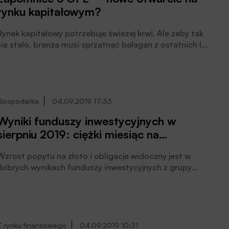
rynku kapitałowym?
Rynek kapitałowy potrzebuje świeżej krwi. Ale żeby tak
się stało, branża musi sprzątnąć bałagan z ostatnich lat.
PPK? Pomogą, ale to dopiero początek, pisze Michał
Duniec, prezes zarządu Analiz Online w
październikowym biuletynie Izby Gospodarczej
Towarzystw Emerytalnych.
Gospodarka
04.09.2019 17:33
Wyniki funduszy inwestycyjnych w
sierpniu 2019: ciężki miesiąc na
globalnych rynkach akcji
Wzrost popytu na złoto i obligacje widoczny jest w
dobrych wynikach funduszy inwestycyjnych z grupy
dłużnych i metali szlachetnych. Czerwono było
natomiast na globalnych rynkach akcji, szczególnie na
krajowej giełdzie.
Z rynku finansowego
04.09.2019 10:31