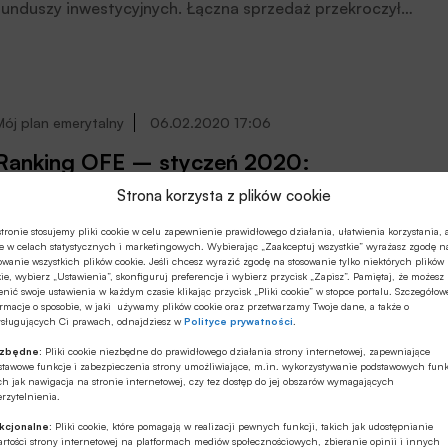
funduszy inwestycyjnych. Łączna sprzedaż przekroczyła
+2,7 mld. Jest to już czwarty miesiąc pozytywnego
bilansu sprzedaży środków w tej branży. Największym
powodzeniem nieustannie cieszy się grupa funduszy
dłużnych i krótkoterminowych dłużnych, których
sprzedaż w sierpniu wyniosła +2,3 mld zł.
Mój plan emerytalny
06.02.2020 17:06
Ranking OFE – styczeń 2020:
wszystkie fundusze emerytalne ze stratą
Strona korzysta z plików cookie
Styczeń upłynął pod znakiem dużej zmienności na
tronie stosujemy pliki cookie w celu zapewnienie prawidłowego działania, ułatwienia korzystania, 
e w celach statystycznych i marketingowych. Wybierając „Zaakceptuj wszystkie” wyrażasz zgodę n
globalnych rynkach, co odczuła również warszawska
owanie wszystkich plików cookie. Jeśli chcesz wyrazić zgodę na stosowanie tylko niektórych plików
giełda. Wszystkie fundusze emerytalne poniosły straty.
ie, wybierz „Ustawienia”, skonfiguruj preferencje i wybierz przycisk „Zapisz”. Pamiętaj, że możesz
nić swoje ustawienia w każdym czasie klikając przycisk „Pliki cookie” w stopce portalu. Szczegółow
rmacje o sposobie, w jaki używamy plików cookie oraz przetwarzamy Twoje dane, a także o
ysługujących Ci prawach, odnajdziesz w
Polityce prywatności
.
ezbędne:
Pliki cookie niezbędne do prawidłowego działania strony internetowej, zapewniające
Finanse osobiste
04.02.2020 13:40
stawowe funkcje i zabezpieczenia strony umożliwiające, m.in. wykorzystywanie podstawowych funk
ch jak nawigacja na stronie internetowej, czy tez dostęp do jej obszarów wymagających
rzytelnienia.
Ranking funduszy inwestycyjnych –
styczeń 2020. Na czele fundusze akcji
kcjonalne:
Pliki cookie, które pomagają w realizacji pewnych funkcji, takich jak udostępnianie
rtości strony internetowej na platformach mediów społecznościowych, zbieranie opinii i innych