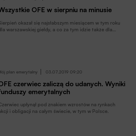
Wszystkie OFE w sierpniu na minusie
Sierpień okazał się najsłabszym miesiącem w tym roku
dla warszawskiej giełdy, a co za tym idzie także dla
otwartych funduszy emerytalnych
Mój plan emerytalny
03.07.2019 09:20
OFE czerwiec zaliczą do udanych. Wyniki
funduszy emerytalnych
Czerwiec upłynął pod znakiem wzrostów na rynkach
akcji i obligacji na całym świecie, w tym w Polsce.