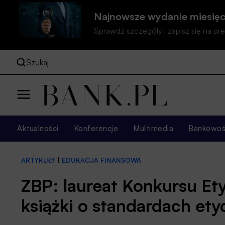
Najnowsze wydanie miesięc
Sprawdź szczegóły i zapisz się na 
Szukaj
Aktualności
Konferencje
Multimedia
Bankowość
ARTYKUŁY
|
EDUKACJA FINANSOWA
ZBP: laureat Konkursu Et
książki o standardach ety