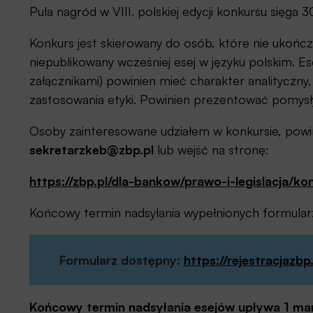
Pula nagród w VIII. polskiej edycji konkursu sięga 3
Konkurs jest skierowany do osób, które nie ukończ
niepublikowany wcześniej esej w języku polskim. 
załącznikami) powinien mieć charakter analityczn
zastosowania etyki. Powinien prezentować pomysł
Osoby zainteresowane udziałem w konkursie, powi
sekretarzkeb@zbp.pl
lub wejść na stronę:
https://zbp.pl/dla-bankow/prawo-i-legislacja/ko
Końcowy termin nadsyłania wypełnionych formular
Formularz dostępny:
https://rejestracjazbp
Końcowy termin nadsyłania esejów upływa
1 ma