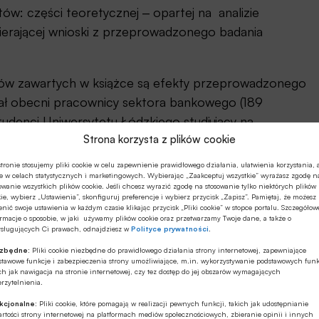
w: części teoretycznej ‒ opartej na analizie
wierającej wnioski z przeprowadzonego badania
ków zawartych w książce są efekty przeprowadzonego
dział obecni pracownicy sektora bankowego (189
udenci Uniwersytetu Łódzkiego studiujący na
Strona korzysta z plików cookie
zawodu bankowca (180 studentów).
tronie stosujemy pliki cookie w celu zapewnienie prawidłowego działania, ułatwienia korzystania, 
ość eksplanacyjną, wynikającą z faktu
e w celach statystycznych i marketingowych. Wybierając „Zaakceptuj wszystkie” wyrażasz zgodę n
owanie wszystkich plików cookie. Jeśli chcesz wyrazić zgodę na stosowanie tylko niektórych plików
ch sektora bankowego, ponieważ próba była losowa i
ie, wybierz „Ustawienia”, skonfiguruj preferencje i wybierz przycisk „Zapisz”. Pamiętaj, że możesz
nić swoje ustawienia w każdym czasie klikając przycisk „Pliki cookie” w stopce portalu. Szczegółow
regionu Polski.
rmacje o sposobie, w jaki używamy plików cookie oraz przetwarzamy Twoje dane, a także o
ysługujących Ci prawach, odnajdziesz w
Polityce prywatności
.
ość w podjęciu takiego tematu badawczego, a także
ezbędne:
Pliki cookie niezbędne do prawidłowego działania strony internetowej, zapewniające
h, jak i obecnych pracowników sektora bankowego.
stawowe funkcje i zabezpieczenia strony umożliwiające, m.in. wykorzystywanie podstawowych funk
ch jak nawigacja na stronie internetowej, czy tez dostęp do jej obszarów wymagających
rzytelnienia.
ch umożliwia poznanie postaw osób, które dopiero
kcjonalne:
Pliki cookie, które pomagają w realizacji pewnych funkcji, takich jak udostępnianie
rtości strony internetowej na platformach mediów społecznościowych, zbieranie opinii i innych