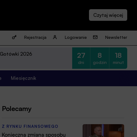
Rejestracja
Logowanie
Newsletter
 Gotówki 2026
27
8
18
dni
godzin
minut
e
Miesięcznik
Polecamy
Z RYNKU FINANSOWEGO
Konieczna zmiana sposobu