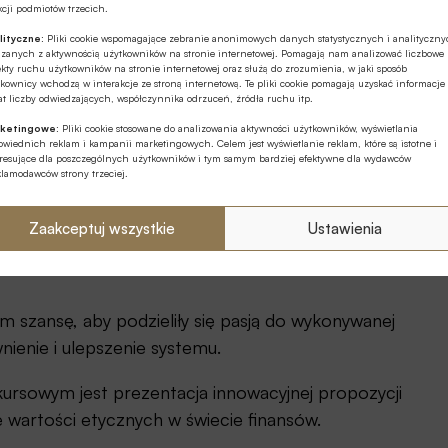
cji podmiotów trzecich.
e się ona kanwą do dyskusji na forum Komisji Etyki
lityczne:
Pliki cookie wspomagające zebranie anonimowych danych statystycznych i analityczn
ązanych z aktywnością użytkowników na stronie internetowej. Pomagają nam analizować liczbowe
kty ruchu użytkowników na stronie internetowej oraz służą do zrozumienia, w jaki sposób
kownicy wchodzą w interakcje ze stroną internetową. Te pliki cookie pomagają uzyskać informacje
t liczby odwiedzających, współczynnika odrzuceń, źródła ruchu itp.
ketingowe:
Pliki cookie stosowane do analizowania aktywności użytkowników, wyświetlania
wiednich reklam i kampanii marketingowych. Celem jest wyświetlanie reklam, które są istotne i
eresujące dla poszczególnych użytkowników i tym samym bardziej efektywne dla wydawców
klamodawców strony trzeciej.
ilkunastu miesięcy, dostrzega nieustająco potrzebę
ji postaw etycznych na rynku finansowym. Dlatego
Zaakceptuj wszystkie
Ustawienia
 uruchomienie kolejnej, VIII. edycji Konkursu „Etyka w
szansę, aby podzieliły się pasją do wykonywanej
ienie i ulepszenie systemu.
owym jest prezentacja innowacyjnej propozycji
 wartości etycznych w świecie finansów.