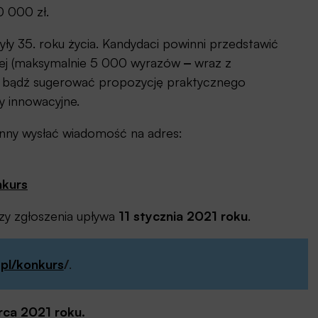
0 000 zł.
yły 35. roku życia. Kandydaci powinni przedstawić
Esej (maksymalnie 5 000 wyrazów
‒
wraz z
y, bądź sugerować propozycję praktycznego
y innowacyjne.
nny wysłać wiadomość na adres:
nkurs
zy zgłoszenia upływa
11 stycznia 2021 roku
.
.pl/konkurs
/
.
rca 2021 roku.