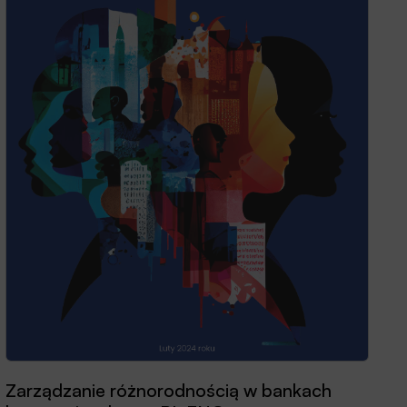
Zarządzanie różnorodnością w bankach
Przewodnik dobrych praktyk 2025