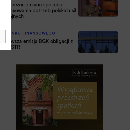
Konieczna zmiana sposobu
finansowania potrzeb polskich sił
zbrojnych
Z RYNKU FINANSOWEGO
Pierwsza emisja BGK obligacji z
POLSTR