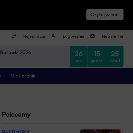
Rejestracja
Logowanie
Newsletter
 Gotówki 2026
26
15
25
dni
godzin
minut
e
Miesięcznik
Polecamy
MULTIMEDIA