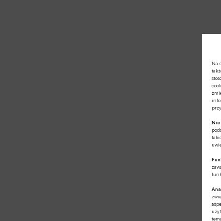
Na s
takż
stos
cook
zmie
info
prz
Ni
pod
taki
uwie
Fun
zawa
funk
Ana
zwi
aspe
użyt
tema