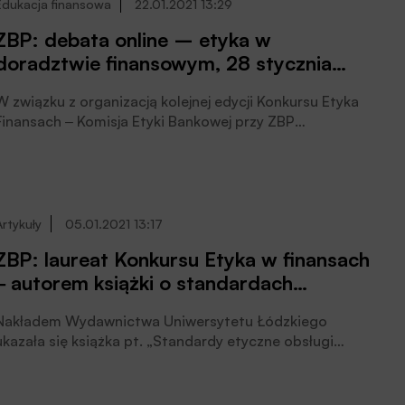
Edukacja finansowa
22.01.2021 13:29
ZBP: debata online – etyka w
doradztwie finansowym, 28 stycznia
2021 r.
W związku z organizacją kolejnej edycji Konkursu Etyka
Finansach ‒ Komisja Etyki Bankowej przy ZBP
zdecydowała się na organizację wydarzeń
towarzyszących, które będą animować debatę w
środowisku o różnych wyzwaniach w sferze etyki.
Debaty są organizowane przez Komisję Etyki Bankowej i
CFA Society Polska. Najbliższa debata odbędzie się
Artykuły
05.01.2021 13:17
28.01.2021 r., godz. 17.00 w formie online.
ZBP: laureat Konkursu Etyka w finansach
‒ autorem książki o standardach
etycznych obsługi klientów
Nakładem Wydawnictwa Uniwersytetu Łódzkiego
ukazała się książka pt. „Standardy etyczne obsługi
klientów w ocenie obecnych i przyszłych doradców
bankowych”. Autorem książki jest dr Krzysztof
Świeszczak, laureat I. polskiej edycji Konkursu „Etyka w