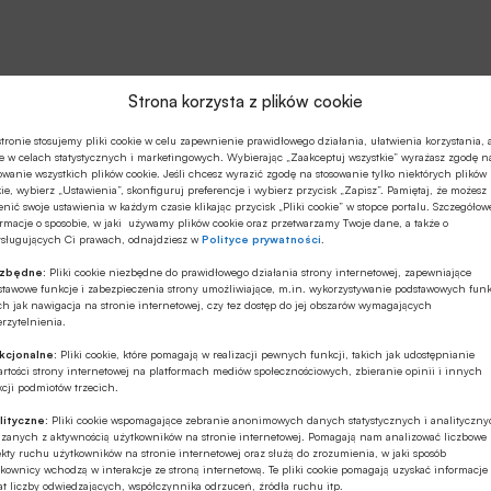
Strona korzysta z plików cookie
tronie stosujemy pliki cookie w celu zapewnienie prawidłowego działania, ułatwienia korzystania, 
e w celach statystycznych i marketingowych. Wybierając „Zaakceptuj wszystkie” wyrażasz zgodę n
owanie wszystkich plików cookie. Jeśli chcesz wyrazić zgodę na stosowanie tylko niektórych plików
ie, wybierz „Ustawienia”, skonfiguruj preferencje i wybierz przycisk „Zapisz”. Pamiętaj, że możesz
nić swoje ustawienia w każdym czasie klikając przycisk „Pliki cookie” w stopce portalu. Szczegółow
rmacje o sposobie, w jaki używamy plików cookie oraz przetwarzamy Twoje dane, a także o
ysługujących Ci prawach, odnajdziesz w
Polityce prywatności
.
ezbędne:
Pliki cookie niezbędne do prawidłowego działania strony internetowej, zapewniające
stawowe funkcje i zabezpieczenia strony umożliwiające, m.in. wykorzystywanie podstawowych funk
ch jak nawigacja na stronie internetowej, czy tez dostęp do jej obszarów wymagających
rzytelnienia.
kcjonalne:
Pliki cookie, które pomagają w realizacji pewnych funkcji, takich jak udostępnianie
rtości strony internetowej na platformach mediów społecznościowych, zbieranie opinii i innych
cji podmiotów trzecich.
lityczne:
Pliki cookie wspomagające zebranie anonimowych danych statystycznych i analityczn
ązanych z aktywnością użytkowników na stronie internetowej. Pomagają nam analizować liczbowe
kty ruchu użytkowników na stronie internetowej oraz służą do zrozumienia, w jaki sposób
kownicy wchodzą w interakcje ze stroną internetową. Te pliki cookie pomagają uzyskać informacje
t liczby odwiedzających, współczynnika odrzuceń, źródła ruchu itp.