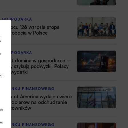
GOSPODARKA
W lipcu ’26 wzrosła stopa
bezrobocia w Polsce
a
a
GOSPODARKA
e
Efekt domina w gospodarce –
firmy szykują podwyżki, Polacy
tną wydatki
cji
Z RYNKU FINANSOWEGO
Bank of America wydaje ćwierć
mld dolarów na odchudzanie
pracowników
ych
 na
Z RYNKU FINANSOWEGO