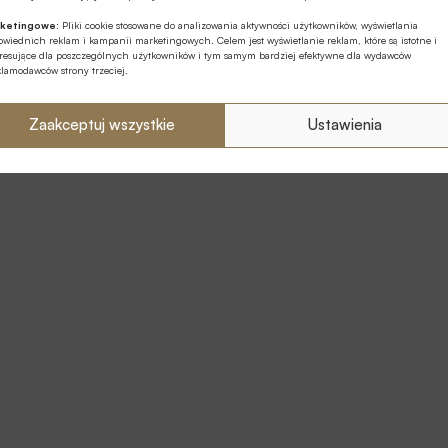
ketingowe:
Pliki cookie stosowane do analizowania aktywności użytkowników, wyświetlania
wiednich reklam i kampanii marketingowych. Celem jest wyświetlanie reklam, które są istotne i
eresujące dla poszczególnych użytkowników i tym samym bardziej efektywne dla wydawców
klamodawców strony trzeciej.
Zaakceptuj wszystkie
Ustawienia