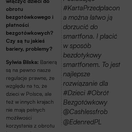
włączyć dzieci do
#KartaPrzedpłacon
obrotu
a można łatwo ją
bezgotówkowego i
płatności
dorzucić do
bezgotówkowych?
smartfona. I płacić
Czy są tu jakieś
w sposób
bariery, problemy?
bezdotykowy
Sylwia Bilska:
Barierą
smartfonem. To jest
są na pewno nasze
najlepsze
regulacje prawne, ze
rozwiązanie dla
względu na to, że
#Dzieci #Obrót
dzieci w Polsce, ale
Bezgotówkowy
też w innych krajach
nie mają pełnych
@Cashlessfrob
możliwości
@EdenredPL
korzystania z obrotu