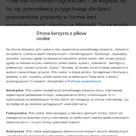
‒ Nie ma formalnych ograniczeń. I ze względu na
to, np. pracodawcy przygotowują dla dzieci
pracowników prezenty w formie kart
przedpłaconych, choćby na Mikołajki. To są środki,
za które w wyznaczonej sieci sklepów dziecko czy
Strona korzysta z plików
cookie
rodzic mogą zakupić różnego rodzaju produkty.
Na stronie stosujemy pliki cookie w celu zapewnienie prawidłowego działania, ułatwienia
Czytaj także:
Rodzinna aplikacja Revolut Junior
korzystania, a także w celach statystycznych i marketingowych. Wybierając „Zaakceptuj
wszystkie” wyrażasz zgodę na stosowanie wszystkich plików cookie. Jeśli chcesz wyrazić
dostępny dla klientów Standard w Polsce
zgodę na stosowanie tylko niektórych plików cookie, wybierz „Ustawienia”, skonfiguruj
preferencje i wybierz przycisk „Zapisz”. Pamiętaj, że możesz zmienić swoje ustawienia w
każdym czasie klikając przycisk „Pliki cookie” w stopce portalu. Szczegółowe informacje o
sposobie, w jaki używamy plików cookie oraz przetwarzamy Twoje dane, a także o
przysługujących Ci prawach, odnajdziesz w
Polityce prywatności
.
Niezbędne:
Pliki cookie niezbędne do prawidłowego działania strony internetowej,
zapewniające podstawowe funkcje i zabezpieczenia strony umożliwiające, m.in.
wykorzystywanie podstawowych funkcji takich jak nawigacja na stronie internetowej, czy
tez dostęp do jej obszarów wymagających uwierzytelnienia.
Funkcjonalne:
Pliki cookie, które pomagają w realizacji pewnych funkcji, takich jak
udostępnianie zawartości strony internetowej na platformach mediów społecznościowych,
zbieranie opinii i innych funkcji podmiotów trzecich.
Analityczne:
Pliki cookie wspomagające zebranie anonimowych danych statystycznych
i analitycznych związanych z aktywnością użytkowników na stronie internetowej.