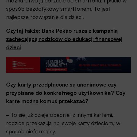
można łatwo ją dorzucić do smartfona. I płacić w
sposób bezdotykowy smartfonem. To jest
najlepsze rozwiązanie dla dzieci.
Czytaj także:
Bank Pekao rusza z kampanią
zachęcającą rodziców do edukacji finansowej
dzieci
Czy karty przedpłacone są anonimowe czy
przypisane do konkretnego użytkownika? Czy
kartę można komuś przekazać?
‒ To się już dzieje obecnie, z innymi kartami,
rodzice przekazują np. swoje karty dzieciom, w
sposób nieformalny.