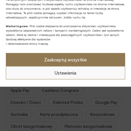
Pomagają nam analizować liczbowe aspekty ruchu użytkowników na stronie internetowej
oraz służą do zrozumienia, w jaki sposób użytkownicy wchodzą w interakcje ze stroną
Źródło:
aleBank.pl
internetową. Te pliki cookie pomagają uzyskać informacje na temat liczby
odwiedzających, współczynnika odrzuceń, źródła ruchu itp.
Marketingowe:
Pliki cookie stosowane do analizowania aktywności użytkowników,
wyświetlania odpowiednich reklam i kampanii marketingowych. Celem jest wyświetlanie
reklam, które są istotne i interesujące dla poszczególnych użytkowników i tym samym
Udostępnij
bardziej efektywne dla wydawców
i reklamodawców strony trzeciej.
Zaakceptuj wszystkie
Ustawienia
Tagi
Apple Pay
Cashless Congress
Dziecko / Dzieci
Edenred Polska
Google Pay
Gotówka
Karta przedpłacona
Kieszonkowe
Obrót bezgotówkowy
Płatności bezgotówkowe