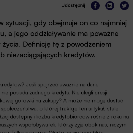
Udostępnij
 sytuacji, gdy obejmuje on co najmniej
ju, a jego oddziaływanie ma poważne
r życia. Definicję tę z powodzeniem
b niezaciągających kredytów.
 kredytów? Jeśli spojrzeć uważnie na dane
ie posiada żadnego kredytu. Nie ulegli presji
atkowej gotówki na zakupy? A może nie mogą dostać
 społeczeństwa, o której traktuje ten artykuł, stale
dziej dostępny i liczba kredytobiorców rośnie z roku na
naszych współobywateli, którzy żyją obok nas, niczym
cy. Tylko pozornie. Warto im się więc bliżej