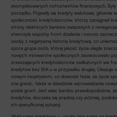
skomplikowanych instrumentów finansowych. Były 
porządku. Pojawiły się kredyty walutowe, głównie w
społeczność kredytobiorców, którzy zaciągnęli kr
strony niektórych banków związanych z renegocja
stworzyła wspólny front działania i mocno zaznac
osoby z negatywną historią kredytową, co uniemożl
spora grupa osób, której jakość życia uległa znac
nowych miniwarstw społecznych zaowocowało poja
zrzeszających kredytobiorców zadłużonych we frank
kredytów bez BIK-u w przypadku drugiej. Okazuje 
nowym inicjatywom, co dowodzi tezie, że życie s
zna granic, także w dziedzinie wprowadzania nowy
polski grunt. Jest więc bardzo prawdopodobne, że 
kredytów, doczeka się prędzej czy później, podobni
ich specyficznej sytuacji.
Wykluczeni kredytowo
– osoby bez szans na kredy