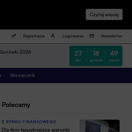
Rejestracja
Logowanie
Newsletter
 Gotówki 2026
27
18
49
dni
godzin
minut
e
Miesięcznik
Polecamy
Z RYNKU FINANSOWEGO
Dla firm łagodniejsze warunki