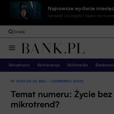
Najnowsze wydanie miesięc
Sprawdź szczegóły i zapisz się na 
Szukaj
Aktualności
Konferencje
Multimedia
Bankowość
KF 2009.05-06 (MAJ - CZEWRWIEC 2009)
Temat numeru: Życie be
mikrotrend?