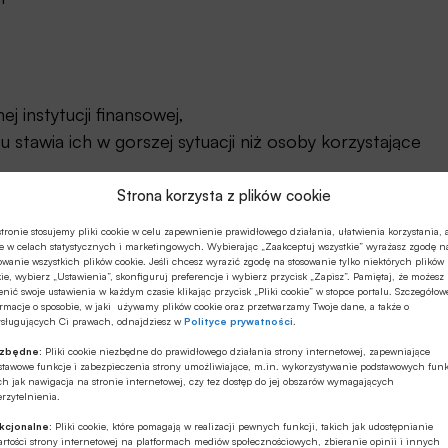
j instytucji finansowej,
u stawia ich w gorszej sytuacji niż osoby korzystające
kowym, często na bardzo niekorzystnych warunkach.
Strona korzysta z plików cookie
tronie stosujemy pliki cookie w celu zapewnienie prawidłowego działania, ułatwienia korzystania, 
jest przez instytucje monitorujące rynek kredytowy
e w celach statystycznych i marketingowych. Wybierając „Zaakceptuj wszystkie” wyrażasz zgodę n
owanie wszystkich plików cookie. Jeśli chcesz wyrazić zgodę na stosowanie tylko niektórych plików
 zgodzić się z takim stanowiskiem, biorąc pod uwagę
ie, wybierz „Ustawienia”, skonfiguruj preferencje i wybierz przycisk „Zapisz”. Pamiętaj, że możesz
 Kredyt, o ile jest mądrze zaciągnięty, umożliwia
nić swoje ustawienia w każdym czasie klikając przycisk „Pliki cookie” w stopce portalu. Szczegółow
rmacje o sposobie, w jaki używamy plików cookie oraz przetwarzamy Twoje dane, a także o
 wartości kupujemy dany przedmiot, a spłata całego
ysługujących Ci prawach, odnajdziesz w
Polityce prywatności
.
 miesięcy.
ezbędne:
Pliki cookie niezbędne do prawidłowego działania strony internetowej, zapewniające
stawowe funkcje i zabezpieczenia strony umożliwiające, m.in. wykorzystywanie podstawowych funk
ch jak nawigacja na stronie internetowej, czy tez dostęp do jej obszarów wymagających
rzytelnienia.
kcjonalne:
Pliki cookie, które pomagają w realizacji pewnych funkcji, takich jak udostępnianie
rtości strony internetowej na platformach mediów społecznościowych, zbieranie opinii i innych