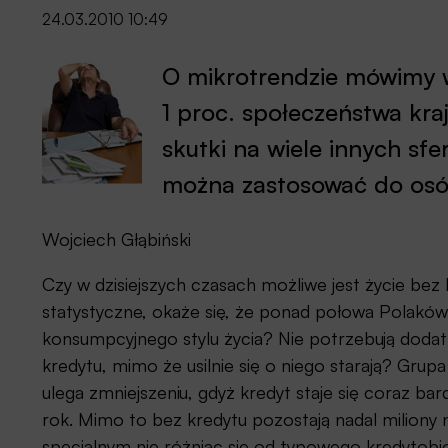
24.03.2010 10:49
O mikrotrendzie mówimy w
1 proc. społeczeństwa kra
skutki na wiele innych sfe
można zastosować do osó
Wojciech Głąbiński
Czy w dzisiejszych czasach możliwe jest życie bez
statystyczne, okaże się, że ponad połowa Polaków n
konsumpcyjnego stylu życia? Nie potrzebują dod
kredytu, mimo że usilnie się o niego starają? Grupa
ulega zmniejszeniu, gdyż kredyt staje się coraz bar
rok. Mimo to bez kredytu pozostają nadal miliony 
specjalnym nie różniąc się od typowego kredytobior