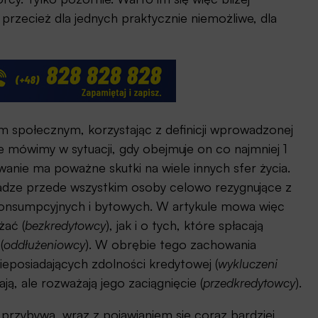
 przecież dla jednych praktycznie niemożliwe, dla
społecznym, korzystając z definicji wprowadzonej
mówimy w sytuacji, gdy obejmuje on co najmniej 1
wanie ma poważne skutki na wiele innych sfer życia.
wadze przede wszystkim osoby celowo rezygnujące z
konsumpcyjnych i bytowych. W artykule mowa więc
żać (
bezkredytowcy
), jak i o tych, które spłacają
(
oddłużeniowcy
). W obrębie tego zachowania
posiadających zdolności kredytowej (
wykluczeni
ją, ale rozważają jego zaciągnięcie (
przedkredytowcy
).
przybywa, wraz z pojawianiem się coraz bardziej