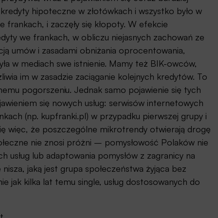
kredyty hipoteczne w złotówkach i wszystko było w
e frankach, i zaczęły się kłopoty. W efekcie
edyty we frankach, w obliczu niejasnych zachowań ze
cją umów i zasadami obniżania oprocentowania,
zyła w mediach swe istnienie. Mamy też BIK-owców,
iwia im w zasadzie zaciąganie kolejnych kredytów. To
znemu pogorszeniu. Jednak samo pojawienie się tych
wieniem się nowych usług: serwisów internetowych
ach (np. kupfranki.pl) w przypadku pierwszej grupy i
się więc, że poszczególne mikrotrendy otwierają drogę
połeczne nie znosi próżni – pomysłowość Polaków nie
ch usług lub adaptowania pomysłów z zagranicy na
nisza, jaką jest grupa społeczeństwa żyjąca bez
e jak kilka lat temu single, usług dostosowanych do
t