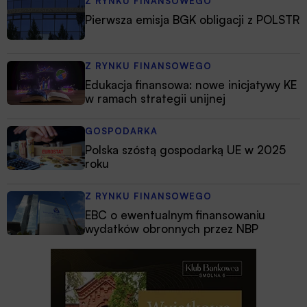
Z RYNKU FINANSOWEGO
Pierwsza emisja BGK obligacji z POLSTR
Z RYNKU FINANSOWEGO
Edukacja finansowa: nowe inicjatywy KE
w ramach strategii unijnej
GOSPODARKA
Polska szóstą gospodarką UE w 2025
roku
Z RYNKU FINANSOWEGO
EBC o ewentualnym finansowaniu
wydatków obronnych przez NBP