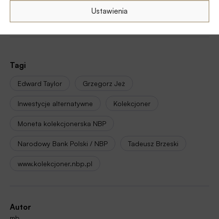
Ustawienia
Tagi
Edward Taylor
Grzegorz Jeż
Inwestycje alternatywne
Kolekcjoner
Moneta kolekcjonerska NBP
Narodowy Bank Polski / NBP
Tadeusz Brzeski
www.kolekcjoner.nbp.pl
Autor
mb