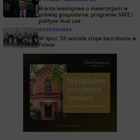
Branża leasingowa o inwestycjach w
polskiej gospodarce, programie SAFE i
polityce dual use
GOSPODARKA
W lipcu ’26 wzrosła stopa bezrobocia w
Polsce