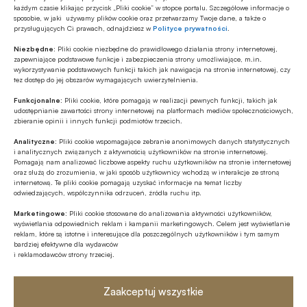
każdym czasie klikając przycisk „Pliki cookie” w stopce portalu. Szczegółowe informacje o
sposobie, w jaki używamy plików cookie oraz przetwarzamy Twoje dane, a także o
przysługujących Ci prawach, odnajdziesz w
Polityce prywatności
.
Niezbędne:
Pliki cookie niezbędne do prawidłowego działania strony internetowej,
zapewniające podstawowe funkcje i zabezpieczenia strony umożliwiające, m.in.
wykorzystywanie podstawowych funkcji takich jak nawigacja na stronie internetowej, czy
tez dostęp do jej obszarów wymagających uwierzytelnienia.
Funkcjonalne:
Pliki cookie, które pomagają w realizacji pewnych funkcji, takich jak
udostępnianie zawartości strony internetowej na platformach mediów społecznościowych,
zbieranie opinii i innych funkcji podmiotów trzecich.
Analityczne:
Pliki cookie wspomagające zebranie anonimowych danych statystycznych
i analitycznych związanych z aktywnością użytkowników na stronie internetowej.
Źródło: NBP
Pomagają nam analizować liczbowe aspekty ruchu użytkowników na stronie internetowej
oraz służą do zrozumienia, w jaki sposób użytkownicy wchodzą w interakcje ze stroną
internetową. Te pliki cookie pomagają uzyskać informacje na temat liczby
Czytaj także:
Nowa srebrna moneta NBP –
odwiedzających, współczynnika odrzuceń, źródła ruchu itp.
jubileusz Caritas Polska
Marketingowe:
Pliki cookie stosowane do analizowania aktywności użytkowników,
wyświetlania odpowiednich reklam i kampanii marketingowych. Celem jest wyświetlanie
reklam, które są istotne i interesujące dla poszczególnych użytkowników i tym samym
Źródło:
Narodowy Bank Polski / NBP
bardziej efektywne dla wydawców
i reklamodawców strony trzeciej.
Zaakceptuj wszystkie
Udostępnij