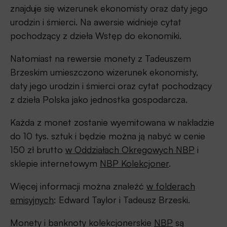
znajduje się wizerunek ekonomisty oraz daty jego
urodzin i śmierci. Na awersie widnieje cytat
pochodzący z dzieła Wstęp do ekonomiki.
Natomiast na rewersie monety z Tadeuszem
Brzeskim umieszczono wizerunek ekonomisty,
daty jego urodzin i śmierci oraz cytat pochodzący
z dzieła Polska jako jednostka gospodarcza.
Każda z monet zostanie wyemitowana w nakładzie
do 10 tys. sztuk i będzie można ją nabyć w cenie
150 zł brutto
w Oddziałach Okręgowych NBP
i
sklepie internetowym
NBP Kolekcjoner
.
Więcej informacji można znaleźć
w folderach
emisyjnych
: Edward Taylor i Tadeusz Brzeski.
Monety i banknoty kolekcjonerskie
NBP
są