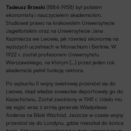
Tadeusz Brzeski
(1884-1958) był polskim
ekonomistą i nauczycielem akademickim.
Studiował prawo na krakowskim Uniwersytecie
Jagiellońskim oraz na Uniwersytecie Jana
Kazimierza we Lwowie, jak również ekonomię na
wyższych uczelniach w Monachium i Berlinie. W
1922 r. został profesorem Uniwersytetu
Warszawskiego, na którym […] przez jeden rok
akademicki pełnił funkcję rektora.
Po wybuchu II wojny światowej przeniósł się do
Lwowa, skąd władze sowieckie deportowały go do
Kazachstanu. Został zwolniony w 1941 r. Udało mu
się wyjść wraz z armią generała Władysława
Andersa na Bliski Wschód. Jeszcze w czasie wojny
przeniósł się do Londynu, gdzie mieszkał do końca
życia. Aktywnie uczestniczył w życiu emigracyjnym,