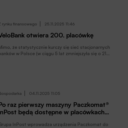
odsłonę aplikacji Alior Mobile. Wdrożenie odświeżonej
aplikacji ma być kolejnym krokiem w realizacji strategii
„Alior Bank. Albo nic”. W ten sposób bank chce nadrobić
opóźnienie w rozwoju swojej aplikacji mobilnej dla
Z rynku finansowego
25.11.2025 11:46
klientów detalicznych, poinformował bank.
VeloBank otwiera 200. placówkę
Mimo, że statystycznie kurczy się sieć stacjonarnych
banków w Polsce (w ciągu 5 lat zmniejszyła się o 21
proc.), to nadal dla wielu osób możliwość osobistego
kontaktu z doradcą ma duże znaczenie. VeloBank
konsekwentnie realizuje strategię budowania
nowoczesnej i wygodnej oferty, a otwarcie 200.
placówki to kolejny krok na tej drodze, czytamy w
informacji prasowej banku.
Gospodarka
04.11.2025 11:05
Po raz pierwszy maszyny Paczkomat®
InPost będą dostępne w placówkach
BNP Paribas Banku Polska
Grupa InPost wprowadza urządzenia Paczkomat do