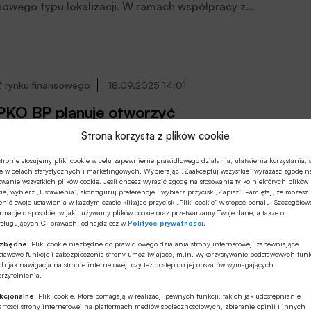
nowego typu lokalizacji. W ramach współpracy z
Bankiem BNP Paribas maszyny Paczkomat zostaną
zainstalowane w strefach całodobowych Centrów
Klienta, tworząc unikalne połączenie świata finansów i
logistyki. Początkowo maszyny trafią do placówek w
sześciu miastach: Warszawie, Krakowie, Białymstoku,
Z rynku finansowego
18.09.2025 14:01
Gdyni, Opolu i Kutnie, czytamy w informacji prasowej
PKO BP planuje otworzyć
firmy.
przedstawicielstwa na Litwie i w Szwecji
Strona korzysta z plików cookie
PKO BP chce w najbliższych miesiącach otworzyć swoje
tronie stosujemy pliki cookie w celu zapewnienie prawidłowego działania, ułatwienia korzystania, 
e w celach statystycznych i marketingowych. Wybierając „Zaakceptuj wszystkie” wyrażasz zgodę n
przedstawicielstwa na Litwie i w Szwecji. Docelowo do
owanie wszystkich plików cookie. Jeśli chcesz wyrazić zgodę na stosowanie tylko niektórych plików
2027 roku bank chce być obecny w ośmiu nowych
ie, wybierz „Ustawienia”, skonfiguruj preferencje i wybierz przycisk „Zapisz”. Pamiętaj, że możesz
nić swoje ustawienia w każdym czasie klikając przycisk „Pliki cookie” w stopce portalu. Szczegółow
lokalizacjach, po Niemczech, Czechach, Słowacji i
rmacje o sposobie, w jaki używamy plików cookie oraz przetwarzamy Twoje dane, a także o
Rumunii, na których już ma oddziały.
ysługujących Ci prawach, odnajdziesz w
Polityce prywatności
.
ezbędne:
Pliki cookie niezbędne do prawidłowego działania strony internetowej, zapewniające
Z rynku finansowego
12.07.2025 13:24
stawowe funkcje i zabezpieczenia strony umożliwiające, m.in. wykorzystywanie podstawowych funk
ch jak nawigacja na stronie internetowej, czy tez dostęp do jej obszarów wymagających
rzytelnienia.
Portret polskiego konsumenta usług
bankowych
kcjonalne:
Pliki cookie, które pomagają w realizacji pewnych funkcji, takich jak udostępnianie
rtości strony internetowej na platformach mediów społecznościowych, zbieranie opinii i innych