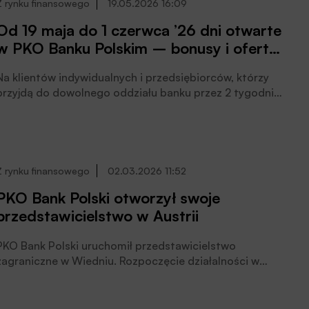
Z rynku finansowego
19.05.2026 16:09
Od 19 maja do 1 czerwca ’26 dni otwarte
w PKO Banku Polskim – bonusy i oferty
specjalne
Na klientów indywidualnych i przedsiębiorców, którzy
przyjdą do dowolnego oddziału banku przez 2 tygodnie
od 19 maja 2026 roku czekają promocyjne oferty. Nawet
do 900 zł premii za otwarcie kont osobistych oraz dla
dzieci i młodzieży. Specjalna oferta lokat oraz kody
rabatowe do sklepu Samsung. Promocyjne karty
kredytowe i ubezpieczenia. Preferencyjne warunki
Z rynku finansowego
02.03.2026 11:52
finansowania dla firm, czytamy w informacji prasowej.
PKO Bank Polski otworzył swoje
przedstawicielstwo w Austrii
PKO Bank Polski uruchomił przedstawicielstwo
agraniczne w Wiedniu. Rozpoczęcie działalności w
Austrii to element realizacji Strategii PKO Banku
Polskiego na lata 2025-2027 w zakresie ekspansji
zagranicznej. Austria jest trzecim krajem, po Litwie i