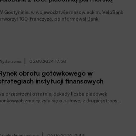
W Gostyninie, w województwie mazowieckim, VeloBank
otworzył 100. franczyzę, poinformował Bank.
Wydarzenia
05.09.2024 17:50
Rynek obrotu gotówkowego w
strategiach instytucji finansowych
Na przestrzeni ostatniej dekady liczba placówek
bankowych zmniejszyła się o połowę, z drugiej strony
mamy do czynienia z rosnącym zainteresowaniem
gotówką wśród Polaków – przypomniał Paweł Minkina,
wiceprezes Centrum Procesów Bankowych i Informacji
oraz redaktor naczelny „Miesięcznika Finansowego
BANK”, prowadząc debatę poświęconą perspektywom
Z rynku finansowego
06.06.2024 12:49