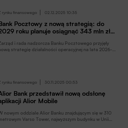
Szwecji, gdzie działa zagraniczne przedstawicielstwo
banku. Tym samym, wraz z siecią zagranicznych
Z rynku finansowego
02.12.2025 10:35
oddziałów korporacyjnych, PKO Bank Polski jest obecny
Bank Pocztowy z nową strategią: do
w 7 krajach UE oraz poprzez KredoBank w Ukrainie,
2029 roku planuje osiągnąć 343 mln zł
czytamy w informacji prasowej banku.
zysku netto
Zarząd i rada nadzorcza Banku Pocztowego przyjęły
nową strategię działalności operacyjnej na lata 2026-
2029 pod nazwą: „Bank blisko Ciebie – załatwisz to na
poczcie”. Zakłada ona istotny wzrost skali biznesu i
poprawę efektywności przy jednoczesnym zachowaniu
bezpiecznego profilu ryzyka. Wśród celów
strategicznych znalazły się między innymi obsługa
Z rynku finansowego
30.11.2025 00:53
ponad 1 mln klientów, ponad dwukrotny wzrost aktywów
Alior Bank przedstawił nową odsłonę
banku do 28 mld zł, poziom zwrotu z kapitału (ROE
aplikacji Alior Mobile
netto) powyżej 15% oraz niższy niż 5% udział złych
kredytów (NPL) w portfelu banku, poinformował Bank
Pocztowy.
W nowym oddziale Alior Banku znajdującym się w 310
metrowym Varso Tower, najwyższym budynku w Unii
Europejskiej, zaprezentowano 27 listopada 2025 r. nową