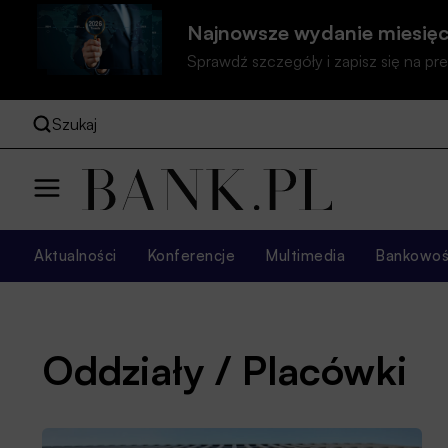
Najnowsze wydanie miesięc
Sprawdź szczegóły i zapisz się na 
Szukaj
Aktualności
Konferencje
Multimedia
Bankowość
Oddziały / Placówki