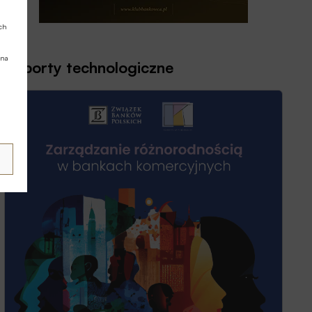
ych
 na
Raporty technologiczne