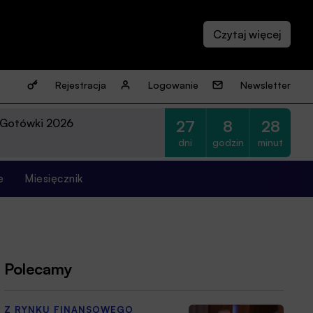
Rejestracja
Logowanie
Newsletter
 Gotówki 2026
27
8
28
dni
godzin
minut
e
Miesięcznik
Polecamy
Z RYNKU FINANSOWEGO