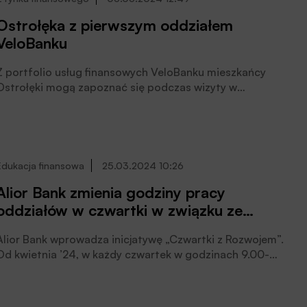
dla rynku obsługi gotówki.
Ostrołęka z pierwszym oddziałem
VeloBanku
Z portfolio usług finansowych VeloBanku mieszkańcy
Ostrołęki mogą zapoznać się podczas wizyty w
pierwszej placówce otwartej w tym mieście. Centralnie
położony oddział oferuje nowoczesne rachunki
bankowe, lokaty oraz kredyty na prostych zasadach.
VeloBank przy ulicy Łęczysk 2 jest dostępny dla klientów
w dni robocze między 9:00, a 16:00, czytamy w
Edukacja finansowa
25.03.2024 10:26
komunikacie prasowym Banku.
Alior Bank zmienia godziny pracy
oddziałów w czwartki w związku ze
szkoleniami pracowników
Alior Bank wprowadza inicjatywę „Czwartki z Rozwojem”.
Od kwietnia ’24, w każdy czwartek w godzinach 9.00-
11.00, bankierzy i dyrektorzy oddziałów będą mieli czas
na podnoszenie swoich kompetencji, aktualizację
wiedzy o ofercie Banku i udział w szkoleniach. W tym