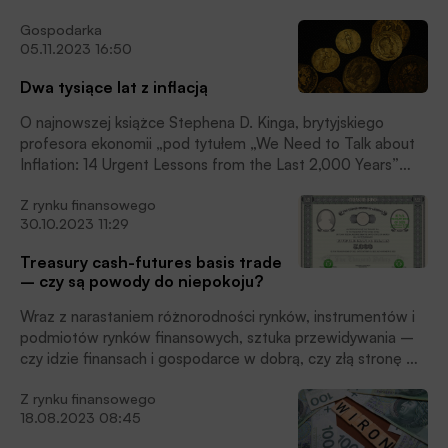
z federalnego budżetu na wsparcie tzw. funduszu
Gospodarka
klimatyczno-transformacyjnego (Klima- und
05.11.2023 16:50
Transformationsfonds, czyli KTF).
Dwa tysiące lat z inflacją
O najnowszej książce Stephena D. Kinga, brytyjskiego
profesora ekonomii „pod tytułem „We Need to Talk about
Inflation: 14 Urgent Lessons from the Last 2,000 Years”
pisze Jan Cipiur.
Z rynku finansowego
30.10.2023 11:29
Treasury cash-futures basis trade
– czy są powody do niepokoju?
Wraz z narastaniem różnorodności rynków, instrumentów i
podmiotów rynków finansowych, sztuka przewidywania –
czy idzie finansach i gospodarce w dobrą, czy złą stronę –
jest coraz bliżej momentu, gdy bez wsparcia
Z rynku finansowego
technologicznego będzie nie do opanowania, pisze Jan
18.08.2023 08:45
Cipiur.