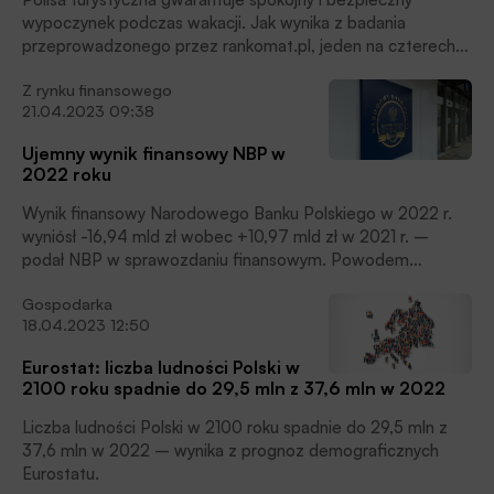
krótkie terminy, więc trzeba się spieszyć, zwłaszcza że w
wypoczynek podczas wakacji. Jak wynika z badania
drugiej połowie roku w przychodniach i urzędach można się
przeprowadzonego przez rankomat.pl, jeden na czterech
spodziewać kolejek.
Polaków zawsze kupuje ubezpieczenie podróżne przed
Z rynku finansowego
wyjazdem na zagraniczny urlop. Na podróż bez wykupionej
21.04.2023 09:38
ochrony decyduje się co piąty polski turysta, poinformowała
Firma.
Ujemny wynik finansowy NBP w
2022 roku
Wynik finansowy Narodowego Banku Polskiego w 2022 r.
wyniósł -16,94 mld zł wobec +10,97 mld zł w 2021 r. –
podał NBP w sprawozdaniu finansowym. Powodem
ujemnego wyniku był wzrost stóp procentowych w kraju i za
Gospodarka
granicą, co obniżyło wyceny posiadanych przez NBP
18.04.2023 12:50
zagranicznych obligacji i podwyższyło koszty polityki
pieniężnej.
Eurostat: liczba ludności Polski w
2100 roku spadnie do 29,5 mln z 37,6 mln w 2022
Liczba ludności Polski w 2100 roku spadnie do 29,5 mln z
37,6 mln w 2022 – wynika z prognoz demograficznych
Eurostatu.