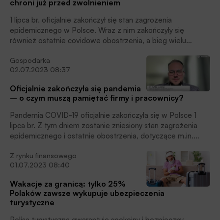
chroni już przed zwolnieniem
1 lipca br. oficjalnie zakończył się stan zagrożenia
epidemicznego w Polsce. Wraz z nim zakończyły się
również ostatnie covidowe obostrzenia, a bieg wielu
terminów został przywrócony. Jedną z najważniejszych
Gospodarka
zmian, na którą czekali pracodawcy, jest przywrócenie tzw.
02.07.2023 08:37
fikcji doręczenia, dzięki czemu firmy będą mogły się pozbyć
z list zatrudnionych pracowników widmo, którzy już od
Oficjalnie zakończyła się pandemia
dawna nie świadczą pracy, ale skuteczne dostarczenie im
– o czym muszą pamiętać firmy i pracownicy?
wypowiedzeń było niemożliwe przez ostatnie trzy lata. –
Umowy z takimi pracownikami rozwiążą się z upływem 14
Pandemia COVID-19 oficjalnie zakończyła się w Polsce 1
dni od zniesienia stanu zagrożenia – wskazuje dr Paweł
lipca br. Z tym dniem zostanie zniesiony stan zagrożenia
Łuczak z Wydziału Zarządzania Uniwersytetu Łódzkiego.
epidemicznego i ostatnie obostrzenia, dotyczące m.in.
konieczności noszenia maseczek w przychodniach i
Z rynku finansowego
szpitalach, choć medycy apelują o utrzymanie tego
01.07.2023 08:40
zwyczaju. Firmy i pracownicy będą musieli z kolei nadrobić
część obowiązków, które w czasie obowiązywania stanu
Wakacje za granicą: tylko 25%
zagrożenia epidemicznego pozostawały zawieszone.
Polaków zawsze wykupuje ubezpieczenia
Najważniejsze z nich dotyczą zaległych badań medycyny
turystyczne
pracy, szkoleń BHP i zaktualizowania orzeczeń o stopniu
niepełnosprawności. Pracownikom będą przysługiwać na to
Polisa turystyczna gwarantuje spokojny i bezpieczny