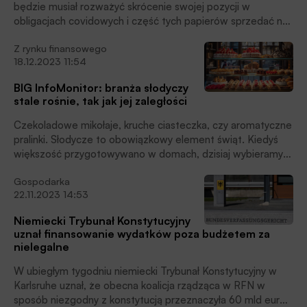
będzie musiał rozważyć skrócenie swojej pozycji w
obligacjach covidowych i część tych papierów sprzedać na
rynku, żeby ściągnąć nadwyżkę pieniądza, ocenia członek
Z rynku finansowego
Rady Polityki Pieniężnej (RPP) Ireneusz Dąbrowski.
18.12.2023 11:54
Obligacje covidowe znajdujące się w dyspozycji NBP to 144
mld zł, w tym roku zapadają papiery o wartości 9 mld zł,
BIG InfoMonitor: branża słodyczy
dodał.
stale rośnie, tak jak jej zaległości
Czekoladowe mikołaje, kruche ciasteczka, czy aromatyczne
pralinki. Słodycze to obowiązkowy element świąt. Kiedyś
większość przygotowywano w domach, dzisiaj wybieramy
raczej gotowe produkty i to nie tylko od święta. Nic więc
Gospodarka
dziwnego, że liczba firm, które zajmują się w Polsce
22.11.2023 14:53
produkcją ciastek i czekolady wciąż rośnie, rosną też jednak
ich przeterminowane zobowiązania. Piekarnie i cukiernie,
Niemiecki Trybunał Konstytucyjny
producenci wyrobów czekoladowych i ciastek mają dziś
uznał finansowanie wydatków poza budżetem za
łącznie ponad 275 mln zł zaległości wobec firm i banków.
nielegalne
To blisko 12 mln zł więcej niż przed ubiegłorocznymi
świętami i prawie dwa razy tyle niż przed pandemią, wynika
W ubiegłym tygodniu niemiecki Trybunał Konstytucyjny w
z danych Rejestru Dłużników BIG InfoMonitor i bazy
Karlsruhe uznał, że obecna koalicja rządząca w RFN w
informacji kredytowych BIK.
sposób niezgodny z konstytucją przeznaczyła 60 mld euro