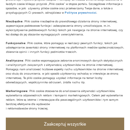
każdym czasie klikając przycisk „Pliki cookie” w stopce portalu. Szczegółowe informacje o
BGK: dwa przetargi sprzedaży
sposobie, w jaki używamy plików cookie oraz przetwarzamy Twoje dane, a także o
obligacji na rzecz Funduszu COVID-19 w listopadzie
przysługujących Ci prawach, odnajdziesz w
Polityce prywatności
.
Bank Gospodarstwa Krajowego planuje przeprowadzić 15 i
Niezbędne:
Pliki cookie niezbędne do prawidłowego działania strony internetowej,
zapewniające podstawowe funkcje i zabezpieczenia strony umożliwiające, m.in.
31 listopada przetargi sprzedaży obligacji na rzecz
wykorzystywanie podstawowych funkcji takich jak nawigacja na stronie internetowej, czy
Funduszu Przeciwdziałania COVID-19.
tez dostęp do jej obszarów wymagających uwierzytelnienia.
Funkcjonalne:
Pliki cookie, które pomagają w realizacji pewnych funkcji, takich jak
Raporty
udostępnianie zawartości strony internetowej na platformach mediów społecznościowych,
24.10.2022 14:15
zbieranie opinii i innych funkcji podmiotów trzecich.
Analityczne:
Pliki cookie wspomagające zebranie anonimowych danych statystycznych
Co czwarty przedsiębiorca nie
i analitycznych związanych z aktywnością użytkowników na stronie internetowej.
liczy na powrót koniunktury w najbliższych latach
Pomagają nam analizować liczbowe aspekty ruchu użytkowników na stronie internetowej
oraz służą do zrozumienia, w jaki sposób użytkownicy wchodzą w interakcje ze stroną
Im dłużej trwa wojna w Ukrainie, a inflacja się nie
internetową. Te pliki cookie pomagają uzyskać informacje na temat liczby
odwiedzających, współczynnika odrzuceń, źródła ruchu itp.
zatrzymuje, tym coraz więcej mikro, małych i średnich firm
obawia się swojej przyszłości. Z Barometru EFL na IV
Marketingowe:
Pliki cookie stosowane do analizowania aktywności użytkowników,
wyświetlania odpowiednich reklam i kampanii marketingowych. Celem jest wyświetlanie
kwartał br. wynika, że już ponad połowa przedsiębiorców
reklam, które są istotne i interesujące dla poszczególnych użytkowników i tym samym
Gospodarka
(54%) spodziewa się pogorszenia sytuacji w najbliższych 6
bardziej efektywne dla wydawców
19.10.2022 12:51
miesiącach.
i reklamodawców strony trzeciej.
Szybko rośnie zadłużenie
przewoźników pasażerskich, wykluczenie
Zaakceptuj wszystkie
transportowe Polaków powiększa się