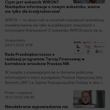
Czym jest wskaźnik WIRON?
Niezbędne informacje o nowym wskaźniku, ważne
nie tylko dla kredytobiorców!
WIRON – to słowo robi w ostatnich miesiącach prawdziwą
medialną karierę nie tylko w publikacjach związanych z
instytucjami finansowymi! O wskaźniku WIRON pisze się w
prasie, dyskutuje w radiu, telewizji i na portalach
Gospodarka
społecznościowych w kontekście umów kredytowych.
24.07.2023 12:18
Wyraz WIRON przez wszystkie przypadki odmieniają
analitycy rynkowi i zwykli Polacy, ubiegający się o kredyt
Rada Przedsiębiorczości o
hipoteczny. Co kryje się pod hasłem, które przebojem
realizacji programów Tarczy Finansowej w
wdarło się do naszego języka? Wskaźnik referencyjny. OK, i
kontekście wniosków Prezesa NIK
czemu akurat on cieszy się popularnością, jaką dotąd mogli
się poszczycić najlepsi piłkarze czy gwiazdy rocka? W
W związku z pojawiającymi się w domenie publicznej
prostych słowach wyjaśniamy, czemu to właśnie WIRON
informacjami o treści wystąpienia Prezesa Najwyższej Izby
zyskał w tym roku status celebryty…
Kontroli („NIK”) w Sejmie Rzeczpospolitej Polskiej w dniu 12
lipca 2023 roku na temat programu Tarczy Finansowej
Prawo i regulacje
(Program TF) realizowanej przez Polski Funduszu Rozwoju
15.07.2023 08:48
S.A. („PFR”), przekazujemy poniższe stanowisko Rady
Przedsiębiorczości.
Nieodebranie wypowiedzenia nie