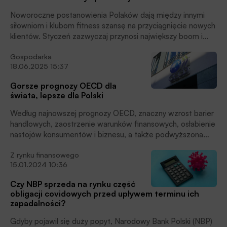
Noworoczne postanowienia Polaków dają między innymi
siłowniom i klubom fitness szansę na przyciągnięcie nowych
klientów. Styczeń zazwyczaj przynosi największy boom i
choć później systematyczność znacząco maleje, to jednak
Gospodarka
plany ’26 Polaków jasno wskazują, że prognozowany
18.06.2025 15:37
największy wzrost wydatków dotyczy właśnie zdrowia i
kondycji fizycznej. Podobnie było w 2025 roku, co w
Gorsze prognozy OECD dla
efekcie przynosi w końcu pozytywne zmiany trendu.
świata, lepsze dla Polski
Poprawia się również kondycja finansowa branży związanej
z aktywnością sportową. W rok jej zaległości zmniejszyły się
Według najnowszej prognozy OECD, znaczny wzrost barier
o 18 proc. do 74 mln zł. Na tym tle wciąż wymaga poprawy
handlowych, zaostrzenie warunków finansowych, osłabienie
sytuacja płatnicza klubów fitness – wynika z danych BIG
nastojów konsumentów i biznesu, a także podwyższona
InfoMonitor i BIK.
niepewność polityczna stwarzają znaczne ryzyko dla
Z rynku finansowego
światowego wzrostu PKB. Pozytywnie na tym tyle
15.01.2024 10:36
wyróżniają się prognozy dla Polski.
Czy NBP sprzeda na rynku część
obligacji covidowych przed upływem terminu ich
zapadalności?
Gdyby pojawił się duży popyt, Narodowy Bank Polski (NBP)