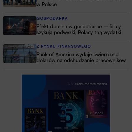
w Polsce
GOSPODARKA
Efekt domina w gospodarce – firmy
szykują podwyżki, Polacy tną wydatki
Z RYNKU FINANSOWEGO
Bank of America wydaje ćwierć mld
dolarów na odchudzanie pracowników