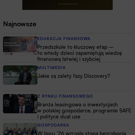
Najnowsze
EDUKACJA FINANSOWA
Przedszkole to kluczowy etap –
to wtedy dzieci zapamiętują wiedzę
finansową łatwiej i szybciej
MULTIMEDIA
Jakie są zalety fazy Discovery?
Z RYNKU FINANSOWEGO
Branża leasingowa o inwestycjach
w polskiej gospodarce, programie SAFE
i polityce dual use
GOSPODARKA
W lipcu ’26 wzrosła stopa bezrobocia