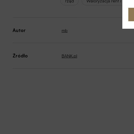
rząd
Waloryzacja rent i emery
Autor
mb
Źródło
BANK.pl