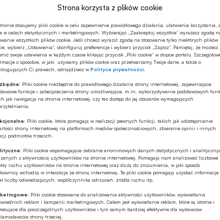
Strona korzysta z plików cookie
tronie stosujemy pliki cookie w celu zapewnienie prawidłowego działania, ułatwienia korzystania, 
e w celach statystycznych i marketingowych. Wybierając „Zaakceptuj wszystkie” wyrażasz zgodę n
owanie wszystkich plików cookie. Jeśli chcesz wyrazić zgodę na stosowanie tylko niektórych plików
ie, wybierz „Ustawienia”, skonfiguruj preferencje i wybierz przycisk „Zapisz”. Pamiętaj, że możesz
nić swoje ustawienia w każdym czasie klikając przycisk „Pliki cookie” w stopce portalu. Szczegółow
rmacje o sposobie, w jaki używamy plików cookie oraz przetwarzamy Twoje dane, a także o
ysługujących Ci prawach, odnajdziesz w
Polityce prywatności
.
ezbędne:
Pliki cookie niezbędne do prawidłowego działania strony internetowej, zapewniające
stawowe funkcje i zabezpieczenia strony umożliwiające, m.in. wykorzystywanie podstawowych funk
ch jak nawigacja na stronie internetowej, czy tez dostęp do jej obszarów wymagających
rzytelnienia.
kcjonalne:
Pliki cookie, które pomagają w realizacji pewnych funkcji, takich jak udostępnianie
rtości strony internetowej na platformach mediów społecznościowych, zbieranie opinii i innych
cji podmiotów trzecich.
lityczne:
Pliki cookie wspomagające zebranie anonimowych danych statystycznych i analityczn
ązanych z aktywnością użytkowników na stronie internetowej. Pomagają nam analizować liczbowe
kty ruchu użytkowników na stronie internetowej oraz służą do zrozumienia, w jaki sposób
kownicy wchodzą w interakcje ze stroną internetową. Te pliki cookie pomagają uzyskać informacje
t liczby odwiedzających, współczynnika odrzuceń, źródła ruchu itp.
wka godzina
ketingowe:
Pliki cookie stosowane do analizowania aktywności użytkowników, wyświetlania
ki Społecznej / MRPiPS
PAP BIZNES
Płaca minimalna
wiednich reklam i kampanii marketingowych. Celem jest wyświetlanie reklam, które są istotne i
eresujące dla poszczególnych użytkowników i tym samym bardziej efektywne dla wydawców
klamodawców strony trzeciej.