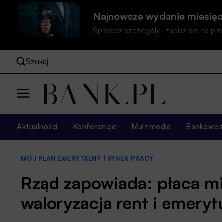
Najnowsze wydanie miesięc
Sprawdź szczegóły i zapisz się na 
Szukaj
Aktualności
Konferencje
Multimedia
Bankowość
MÓJ PLAN EMERYTALNY
|
RYNEK PRACY
Rząd zapowiada: płaca mi
waloryzacja rent i emerytu