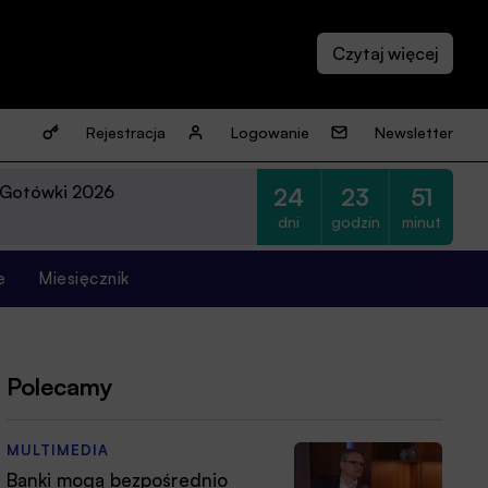
Rejestracja
Logowanie
Newsletter
 Gotówki 2026
24
23
51
dni
godzin
minut
e
Miesięcznik
Polecamy
MULTIMEDIA
Banki mogą bezpośrednio