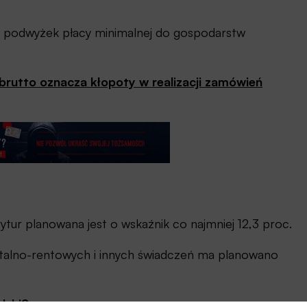
łu podwyżek płacy minimalnej do gospodarstw
 brutto oznacza kłopoty w realizacji zamówień
tur planowana jest o wskaźnik co najmniej 12,3 proc.
talno-rentowych i innych świadczeń ma planowano
olski?