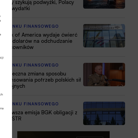
firmy szykują podwyżki, Polacy
tną wydatki
a
a
Z RYNKU FINANSOWEGO
Bank of America wydaje ćwierć
e
mld dolarów na odchudzanie
pracowników
cji
Z RYNKU FINANSOWEGO
Konieczna zmiana sposobu
finansowania potrzeb polskich sił
zbrojnych
ych
Z RYNKU FINANSOWEGO
 na
Pierwsza emisja BGK obligacji z
POLSTR