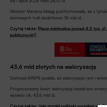
od 1 lipca 2024 roku 28,10 zł.
Minister Marlena Maląg poinformowała, że z tytu
domowych trafi dodatkowo 18 mld zł.
Czytaj także:
Płaca minimalna ponad 4,2 tys. zł
publicznych?
43,6 mld złotych na waloryzację
Szefowa MRiPS podała, że waloryzacja rent i emery
Prognozowany koszt waloryzacji świadczeń emery
wynieść ok. 43,6 mld zł.
Czytaj także:
Jaki model polityki socjalnej dla P