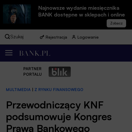
Najnowsze wydanie miesięcznika
BANK dostępne w sklepach i online
Szukaj
Rejestracja
Logowanie
PARTNER
PORTALU
MULTIMEDIA
|
Z RYNKU FINANSOWEGO
Przewodniczący KNF
podsumowuje Kongres
Prawa Bankowego