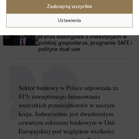
Zaakceptuj wszystkie
Na czym polega faza Discovery?
Ustawienia
Z RYNKU FINANSOWEGO
Branża leasingowa o inwestycjach w
polskiej gospodarce, programie SAFE i
polityce dual use
Sektor bankowy w Polsce odpowiada za
81% zewnętrznego finansowania
wszystkich przedsiębiorstw w naszym
kraju. Jednocześnie jest dwudziestym
czwartym sektorem bankowym w Unii
Europejskiej pod względem wielkości