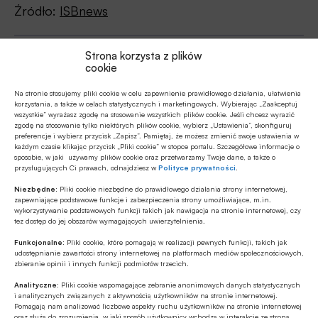
Źródło:
ISBnews
Strona korzysta z plików
cookie
Udostępnij
Na stronie stosujemy pliki cookie w celu zapewnienie prawidłowego działania, ułatwienia
korzystania, a także w celach statystycznych i marketingowych. Wybierając „Zaakceptuj
wszystkie” wyrażasz zgodę na stosowanie wszystkich plików cookie. Jeśli chcesz wyrazić
zgodę na stosowanie tylko niektórych plików cookie, wybierz „Ustawienia”, skonfiguruj
preferencje i wybierz przycisk „Zapisz”. Pamiętaj, że możesz zmienić swoje ustawienia w
każdym czasie klikając przycisk „Pliki cookie” w stopce portalu. Szczegółowe informacje o
sposobie, w jaki używamy plików cookie oraz przetwarzamy Twoje dane, a także o
przysługujących Ci prawach, odnajdziesz w
Polityce prywatności
.
Tagi
Niezbędne:
Pliki cookie niezbędne do prawidłowego działania strony internetowej,
zapewniające podstawowe funkcje i zabezpieczenia strony umożliwiające, m.in.
Bank Pekao SA
Bogdan Benczak
wykorzystywanie podstawowych funkcji takich jak nawigacja na stronie internetowej, czy
tez dostęp do jej obszarów wymagających uwierzytelnienia.
Cezary Stypułkowski
Fuzje i przejęcia
Funkcjonalne:
Pliki cookie, które pomagają w realizacji pewnych funkcji, takich jak
udostępnianie zawartości strony internetowej na platformach mediów społecznościowych,
Powszechny Zakład Ubezpieczeń S.A. / PZU S.A.
zbieranie opinii i innych funkcji podmiotów trzecich.
Analityczne:
Pliki cookie wspomagające zebranie anonimowych danych statystycznych
Reorganizacja
Sektor bankowy
i analitycznych związanych z aktywnością użytkowników na stronie internetowej.
Pomagają nam analizować liczbowe aspekty ruchu użytkowników na stronie internetowej
oraz służą do zrozumienia, w jaki sposób użytkownicy wchodzą w interakcje ze stroną