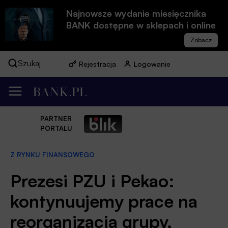
Najnowsze wydanie miesięcznika
BANK dostępne w sklepach i online
Szukaj
Rejestracja
Logowanie
PARTNER
PORTALU
Z RYNKU FINANSOWEGO
Prezesi PZU i Pekao:
kontynuujemy prace na
reorganizacją grupy,