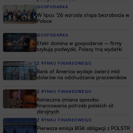
GOSPODARKA
W lipcu ’26 wzrosła stopa bezrobocia w
Polsce
GOSPODARKA
Efekt domina w gospodarce – firmy
szykują podwyżki, Polacy tną wydatki
Z RYNKU FINANSOWEGO
Bank of America wydaje ćwierć mld
dolarów na odchudzanie pracowników
Z RYNKU FINANSOWEGO
Konieczna zmiana sposobu
finansowania potrzeb polskich sił
zbrojnych
Z RYNKU FINANSOWEGO
Pierwsza emisja BGK obligacji z POLSTR