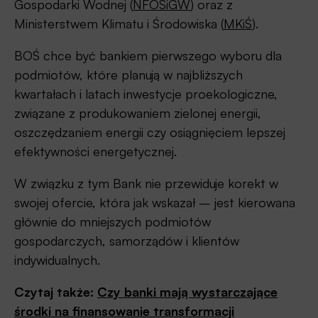
Gospodarki Wodnej (
NFOŚiGW
) oraz z
Ministerstwem Klimatu i Środowiska (
MKiŚ
).
BOŚ chce być bankiem pierwszego wyboru dla
podmiotów, które planują w najbliższych
kwartałach i latach inwestycje proekologiczne,
związane z produkowaniem zielonej energii,
oszczędzaniem energii czy osiągnięciem lepszej
efektywności energetycznej.
W związku z tym Bank nie przewiduje korekt w
swojej ofercie, która jak wskazał – jest kierowana
głównie do mniejszych podmiotów
gospodarczych, samorządów i klientów
indywidualnych.
Czytaj także:
Czy banki mają wystarczające
środki na finansowanie transformacji