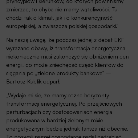
pryncypiów i kierunków, do których powinniśmy
zmierzać, to chyba nie mamy wątpliwości. Tu
chodzi tak o klimat, jak i o konkurencyjność
europejskiej, a zwłaszcza polskiej gospodarki.”
Na naszą uwagę, że podczas jednej z debat EKF
wyrażano obawy, iż transformacja energetyczna
niekoniecznie musi zakończyć się obniżeniem cen
energii, co może zniechęcać część klientów do
sięgania po „zielone produkty bankowe” –
Bartosz Kublik odparł:
„Wydaje mi się, że mamy różne horyzonty
transformacji energetycznej. Po przejściowych
perturbacjach czy dostosowaniach energia
produkowana w bardziej zielonym mixie
energetycznym będzie jednak tańsza niż obecnie.
To pozwoli naszej gospodarce nadal nadrabiać