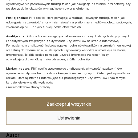
wykorzystywanie podstawowych funkcji takich jak nawigacja na stronie internetowej, czy
tez dostęp do jej obszarów wymagających uwierzytelnienia.
Funkcjonalne:
Pliki cookie, które pomagają w realizacji pewnych funkcji, takich jak
Tagi
udostępnianie zawartości strony internetowej na platformach mediów społecznościowych,
zbieranie opinii i innych funkcji podmiotów trzecich.
Bank Ochrony Środowiska / BOŚ Bank
Analityczne:
Pliki cookie wspomagające zebranie anonimowych danych statystycznych
i analitycznych związanych z aktywnością użytkowników na stronie internetowej.
Bartosz Kublik
Ekologia
Pomagają nam analizować liczbowe aspekty ruchu użytkowników na stronie internetowej
oraz służą do zrozumienia, w jaki sposób użytkownicy wchodzą w interakcje ze stroną
internetową. Te pliki cookie pomagają uzyskać informacje na temat liczby
ESG / Environmental, Social and corporate Governance
odwiedzających, współczynnika odrzuceń, źródła ruchu itp.
Marketingowe:
Pliki cookie stosowane do analizowania aktywności użytkowników,
Europejski Kongres Finansowy / EKF
wyświetlania odpowiednich reklam i kampanii marketingowych. Celem jest wyświetlanie
reklam, które są istotne i interesujące dla poszczególnych użytkowników i tym samym
Ochrona środowiska
bardziej efektywne dla wydawców
i reklamodawców strony trzeciej.
Odnawialne źródła energii / OZE
Zaakceptuj wszystkie
Transformacja energetyczna
Zielony Ład
Ustawienia
Autor