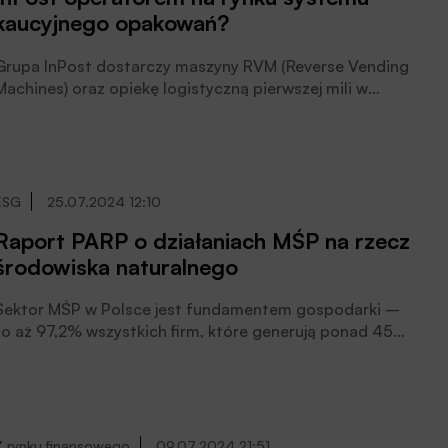
kaucyjnego opakowań?
fragmencie Kanału Gliwickiego wykazał, że preparat
chroni populację ryb i innych zwierząt wodnych,
jednocześnie inicjując naturalne procesy
Grupa InPost dostarczy maszyny RVM (Reverse Vending
samooczyszczania wody. Badania dowiodły, że jest
Machines) oraz opiekę logistyczną pierwszej mili w
skuteczny także w walce z sinicami.
ramach testów systemu kaucyjnego – podała spółka w
komunikacie prasowym.
ESG
25.07.2024 12:10
Raport PARP o działaniach MŚP na rzecz
środowiska naturalnego
Sektor MŚP w Polsce jest fundamentem gospodarki –
to aż 97,2% wszystkich firm, które generują ponad 45%
PKB. Jak motor napędowy polskiej gospodarki
prezentuje się w kontekście aktywności
prośrodowiskowej? Szczegółowo ten temat bada
publikacja Polskiej Agencji Rozwoju Przedsiębiorczości
(PARP) „Raport o stanie sektora małych i średnich
Z rynku finansowego
09.07.2024 21:51