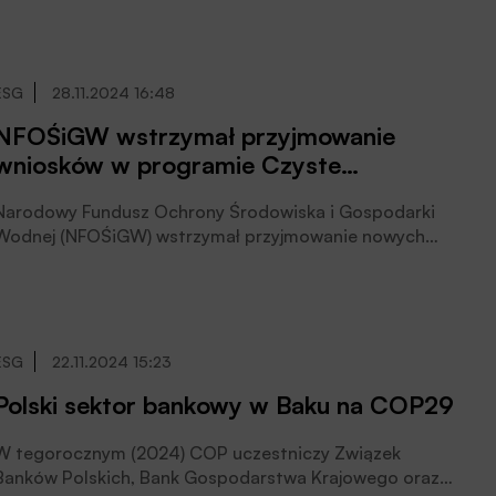
klientów, którzy zamierzają realizować zielone
inwestycje. Zapewnia kompleksowe wsparcie,
możliwość korzystania ze specjalistycznej wiedzy i
doświadczenia inżynierów ekologów oraz szerokiego
ESG
28.11.2024 16:48
spektrum instrumentów finansowych, jak np.
NFOŚiGW wstrzymał przyjmowanie
preferencyjne kredyty. BOŚ rozwija też
wniosków w programie Czyste
wieloproduktowe podejście do klienta, partnerstwa
oraz nowoczesne technologie, poinformował Bank.
Powietrze do wiosny 2025 roku
Narodowy Fundusz Ochrony Środowiska i Gospodarki
Wodnej (NFOŚiGW) wstrzymał przyjmowanie nowych
wniosków w programie Czyste Powietrze, w celu
przeprowadzenia po 6 latach od jego powstania
pierwszej dużej modernizacji programu, podał Fundusz.
Nowa odsłona programu zadebiutuje wiosną 2025 roku
z jasnymi zasadami i nowym źródłem finansowania,
ESG
22.11.2024 15:23
zapowiedziano.
Polski sektor bankowy w Baku na COP29
W tegorocznym (2024) COP uczestniczy Związek
Banków Polskich, Bank Gospodarstwa Krajowego oraz