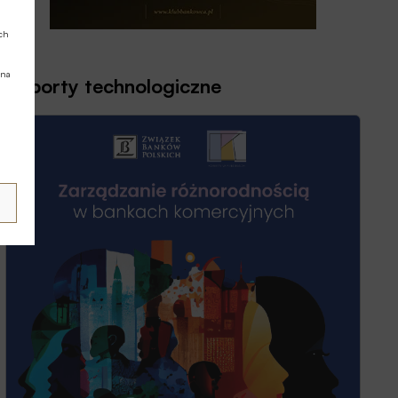
ych
 na
Raporty technologiczne