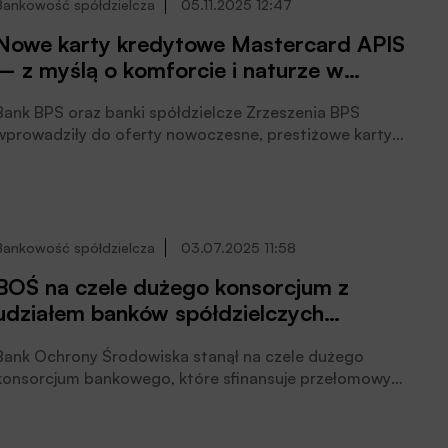
Bankowość spółdzielcza
05.11.2025 12:47
Nowe karty kredytowe Mastercard APIS
– z myślą o komforcie i naturze w
bankach spółdzielczych Zrzeszenia BPS i
Bank BPS oraz banki spółdzielcze Zrzeszenia BPS
w Banku BPS
wprowadziły do oferty nowoczesne, prestiżowe karty
kredytowe Mastercard APIS i Mastercard APIS Elite. To
nie tylko wygodne i bezpieczne narzędzie płatnicze –
to także ukłon w stronę natury i pszczelich tradycji,
które są bliskie sercu wielu klientów banków
spółdzielczych, czytamy w informacji prasowej banku.
Bankowość spółdzielcza
03.07.2025 11:58
BOŚ na czele dużego konsorcjum z
udziałem banków spółdzielczych
finansującego OZE
Bank Ochrony Środowiska stanął na czele dużego
konsorcjum bankowego, które sfinansuje przełomowy
projekt na Mazowszu, wykorzystujący odnawialne źródła
energii. To ważny moment dla Banku – potwierdzający
pozycję BOŚ jako lidera i innowatora na rynku. Do