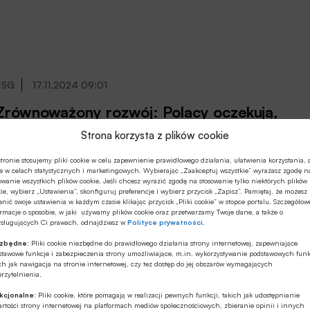
Bank Ochrony Środowiska SA. Przedstawiciele
polskiego sektora bankowego biorą udział w panelach i
konferencjach szczytu klimatycznego oraz odbywają
liczne spotkania biznesowe.
ESG
17.11.2024 09:01
Zrównoważony rozwój: Polacy oczekują,
że start-upy będą dostarczać
Strona korzysta z plików cookie
rozwiązania wspierające
Wbrew stereotypom świadomość zmiany klimatu i
tronie stosujemy pliki cookie w celu zapewnienie prawidłowego działania, ułatwienia korzystania, 
e w celach statystycznych i marketingowych. Wybierając „Zaakceptuj wszystkie” wyrażasz zgodę n
dbałość o środowisko, o zrównoważony rozwój nie są
owanie wszystkich plików cookie. Jeśli chcesz wyrazić zgodę na stosowanie tylko niektórych plików
domenami młodych, ale rosną wraz z wiekiem, a
ie, wybierz „Ustawienia”, skonfiguruj preferencje i wybierz przycisk „Zapisz”. Pamiętaj, że możesz
nić swoje ustawienia w każdym czasie klikając przycisk „Pliki cookie” w stopce portalu. Szczegółow
zachowania proekologiczne są równie popularne w
rmacje o sposobie, w jaki używamy plików cookie oraz przetwarzamy Twoje dane, a także o
dużych miastach, jak i w małych miejscowościach. Start-
ysługujących Ci prawach, odnajdziesz w
Polityce prywatności
.
upy mogą pomóc w zwiększaniu dostępności
ezbędne:
Pliki cookie niezbędne do prawidłowego działania strony internetowej, zapewniające
przyjaznych dla środowiska produktów i usług, ale same
ESG
30.10.2024 10:14
stawowe funkcje i zabezpieczenia strony umożliwiające, m.in. wykorzystywanie podstawowych funk
też potrzebują wsparcia, bo dla inwestorów i
ch jak nawigacja na stronie internetowej, czy tez dostęp do jej obszarów wymagających
rzytelnienia.
Powołanie nowych członków Rady
konsumentów rachunek ekonomiczny jest ważniejszy niż
Naukowej Instytutu Ochrony Środowiska
misja – to wnioski z badań Ipsos oraz Startup Academy,
kcjonalne:
Pliki cookie, które pomagają w realizacji pewnych funkcji, takich jak udostępnianie
rtości strony internetowej na platformach mediów społecznościowych, zbieranie opinii i innych