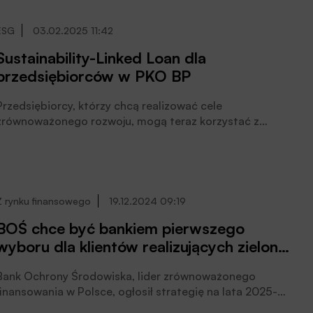
finansowania inwestycji BOŚ zaprosił aż jedenaście
banków spółdzielczych oraz bank zrzeszający, czytamy
ESG
03.02.2025 11:42
w informacji prasowej Banku.
Sustainability-Linked Loan dla
przedsiębiorców w PKO BP
Przedsiębiorcy, którzy chcą realizować cele
zrównoważonego rozwoju, mogą teraz korzystać z
ytów w formule Sustainability-Linked Loan (SLL) w
PKO Banku Polskim. Dzięki finansowaniu SLL
przedsiębiorca może otrzymać kredyt z niższą marżą i
wzmocnić swoją konkurencyjność na rynku, czytamy w
komunikacie prasowym Banku.
Z rynku finansowego
19.12.2024 09:19
BOŚ chce być bankiem pierwszego
wyboru dla klientów realizujących zielone
inwestycje
Bank Ochrony Środowiska, lider zrównoważonego
finansowania w Polsce, ogłosił strategię na lata 2025-
2027. BOŚ chce być bankiem pierwszego wyboru dla