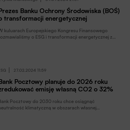
przedsiębiorstw w Polsce 2024”, poinformowała
Prezes Banku Ochrony Środowiska (BOŚ)
Agencja.
o transformacji energetycznej
W kuluarach Europejskiego Kongresu Finansowego
rozmawialiśmy o ESG i transformacji energetycznej z
Bartoszem Kublikiem, wiceprezesem Banku Ochrony
Środowiska, kierującym pracami zarządu Banku.
ESG
27.02.2024 11:59
Bank Pocztowy planuje do 2026 roku
zredukować emisję własną CO2 o 32%
Bank Pocztowy do 2030 roku chce osiągnąć
neutralność klimatyczną w obszarach własnej
działalności. Wymiana floty na samochody zero i
niskoemisyjne oraz wzrost wykorzystania energii
elektrycznej z Odnawialnych Źródeł Energii (OZE) w