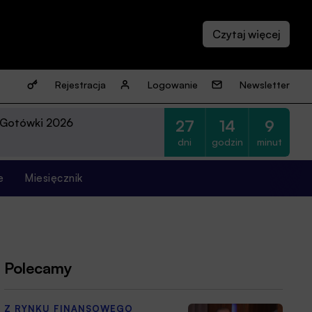
Rejestracja
Logowanie
Newsletter
 Gotówki 2026
27
14
9
dni
godzin
minut
e
Miesięcznik
Polecamy
Z RYNKU FINANSOWEGO