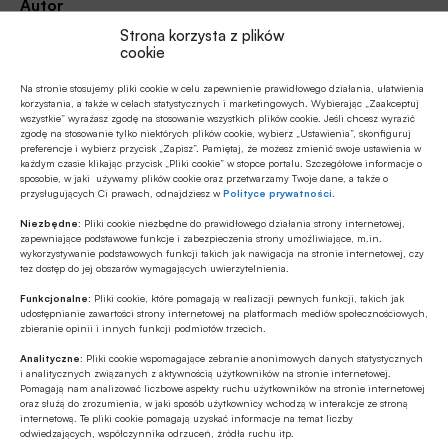
Autor
mb
Strona korzysta z plików
cookie
Na stronie stosujemy pliki cookie w celu zapewnienie prawidłowego działania, ułatwienia
korzystania, a także w celach statystycznych i marketingowych. Wybierając „Zaakceptuj
Źródło
wszystkie” wyrażasz zgodę na stosowanie wszystkich plików cookie. Jeśli chcesz wyrazić
BANK.pl
zgodę na stosowanie tylko niektórych plików cookie, wybierz „Ustawienia”, skonfiguruj
preferencje i wybierz przycisk „Zapisz”. Pamiętaj, że możesz zmienić swoje ustawienia w
każdym czasie klikając przycisk „Pliki cookie” w stopce portalu. Szczegółowe informacje o
sposobie, w jaki używamy plików cookie oraz przetwarzamy Twoje dane, a także o
przysługujących Ci prawach, odnajdziesz w
Polityce prywatności
.
Niezbędne:
Pliki cookie niezbędne do prawidłowego działania strony internetowej,
Polecamy
zapewniające podstawowe funkcje i zabezpieczenia strony umożliwiające, m.in.
wykorzystywanie podstawowych funkcji takich jak nawigacja na stronie internetowej, czy
tez dostęp do jej obszarów wymagających uwierzytelnienia.
Z RYNKU FINANSOWEGO
Funkcjonalne:
Pliki cookie, które pomagają w realizacji pewnych funkcji, takich jak
Konieczna zmiana sposobu
udostępnianie zawartości strony internetowej na platformach mediów społecznościowych,
zbieranie opinii i innych funkcji podmiotów trzecich.
finansowania potrzeb polskich sił
zbrojnych
Analityczne:
Pliki cookie wspomagające zebranie anonimowych danych statystycznych
i analitycznych związanych z aktywnością użytkowników na stronie internetowej.
Z RYNKU FINANSOWEGO
Pomagają nam analizować liczbowe aspekty ruchu użytkowników na stronie internetowej
oraz służą do zrozumienia, w jaki sposób użytkownicy wchodzą w interakcje ze stroną
Pierwsza emisja BGK obligacji z POLSTR
internetową. Te pliki cookie pomagają uzyskać informacje na temat liczby
odwiedzających, współczynnika odrzuceń, źródła ruchu itp.