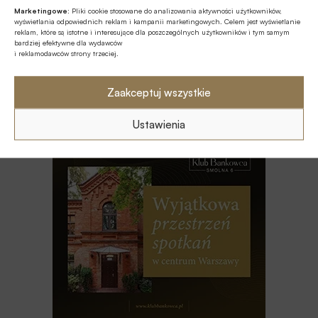
Marketingowe:
Pliki cookie stosowane do analizowania aktywności użytkowników,
Z RYNKU FINANSOWEGO
wyświetlania odpowiednich reklam i kampanii marketingowych. Celem jest wyświetlanie
reklam, które są istotne i interesujące dla poszczególnych użytkowników i tym samym
Edukacja finansowa: nowe inicjatywy KE
bardziej efektywne dla wydawców
w ramach strategii unijnej
i reklamodawców strony trzeciej.
GOSPODARKA
Zaakceptuj wszystkie
Polska szóstą gospodarką UE w 2025
roku
Ustawienia