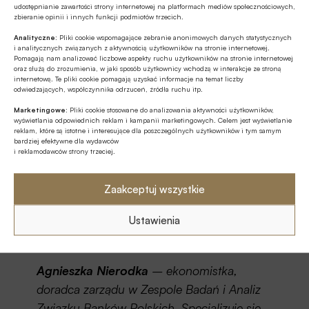
udostępnianie zawartości strony internetowej na platformach mediów społecznościowych,
zbieranie opinii i innych funkcji podmiotów trzecich.
Analityczne:
Pliki cookie wspomagające zebranie anonimowych danych statystycznych
i analitycznych związanych z aktywnością użytkowników na stronie internetowej.
Pomagają nam analizować liczbowe aspekty ruchu użytkowników na stronie internetowej
oraz służą do zrozumienia, w jaki sposób użytkownicy wchodzą w interakcje ze stroną
internetową. Te pliki cookie pomagają uzyskać informacje na temat liczby
odwiedzających, współczynnika odrzuceń, źródła ruchu itp.
Marketingowe:
Pliki cookie stosowane do analizowania aktywności użytkowników,
wyświetlania odpowiednich reklam i kampanii marketingowych. Celem jest wyświetlanie
reklam, które są istotne i interesujące dla poszczególnych użytkowników i tym samym
bardziej efektywne dla wydawców
i reklamodawców strony trzeciej.
Zaakceptuj wszystkie
Ustawienia
Agnieszka Nierodka
– ekonomistka,
doradca zarządu w Zespole Badań i Analiz
Związku Banków Polskich. Specjalizuje się