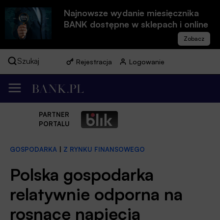
Najnowsze wydanie miesięcznika
BANK dostępne w sklepach i online
Szukaj
Rejestracja
Logowanie
PARTNER
PORTALU
GOSPODARKA
|
Z RYNKU FINANSOWEGO
Polska gospodarka
relatywnie odporna na
rosnące napięcia