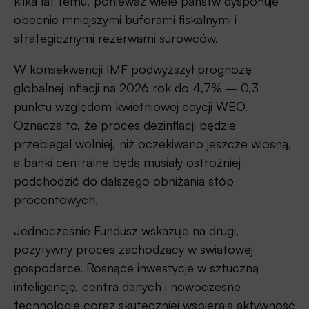
kilka lat temu, ponieważ wiele państw dysponuje
obecnie mniejszymi buforami fiskalnymi i
strategicznymi rezerwami surowców.
W konsekwencji IMF podwyższył prognozę
globalnej inflacji na 2026 rok do 4,7% – 0,3
punktu względem kwietniowej edycji WEO.
Oznacza to, że proces dezinflacji będzie
przebiegał wolniej, niż oczekiwano jeszcze wiosną,
a banki centralne będą musiały ostrożniej
podchodzić do dalszego obniżania stóp
procentowych.
Jednocześnie Fundusz wskazuje na drugi,
pozytywny proces zachodzący w światowej
gospodarce. Rosnące inwestycje w sztuczną
inteligencję, centra danych i nowoczesne
technologie coraz skuteczniej wspierają aktywność