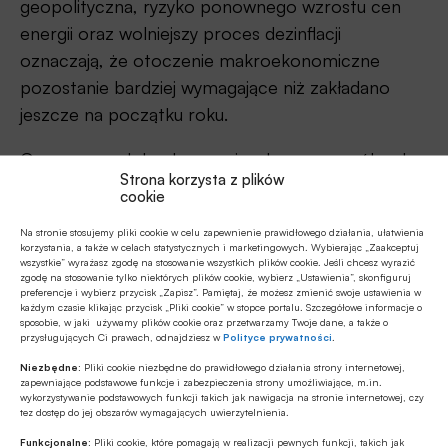
geopolityczna, ryzyko ponownego wzrostu cen
energii oraz wolniejszy proces dezinflacji
oznaczają, że otoczenie makroekonomiczne
pozostanie bardziej wymagające niż zakładano
jeszcze na początku roku.
O przewagach konkurencyjnych poszczególnych
Strona korzysta z plików
krajów będą w coraz większym stopniu decydować
cookie
produktywność, zdolność do wykorzystania
Na stronie stosujemy pliki cookie w celu zapewnienie prawidłowego działania, ułatwienia
nowych technologii oraz jakość prowadzonej
korzystania, a także w celach statystycznych i marketingowych. Wybierając „Zaakceptuj
wszystkie” wyrażasz zgodę na stosowanie wszystkich plików cookie. Jeśli chcesz wyrazić
polityki gospodarczej.
zgodę na stosowanie tylko niektórych plików cookie, wybierz „Ustawienia”, skonfiguruj
preferencje i wybierz przycisk „Zapisz”. Pamiętaj, że możesz zmienić swoje ustawienia w
każdym czasie klikając przycisk „Pliki cookie” w stopce portalu. Szczegółowe informacje o
sposobie, w jaki używamy plików cookie oraz przetwarzamy Twoje dane, a także o
przysługujących Ci prawach, odnajdziesz w
Polityce prywatności
.
Niezbędne:
Pliki cookie niezbędne do prawidłowego działania strony internetowej,
zapewniające podstawowe funkcje i zabezpieczenia strony umożliwiające, m.in.
wykorzystywanie podstawowych funkcji takich jak nawigacja na stronie internetowej, czy
tez dostęp do jej obszarów wymagających uwierzytelnienia.
Funkcjonalne:
Pliki cookie, które pomagają w realizacji pewnych funkcji, takich jak