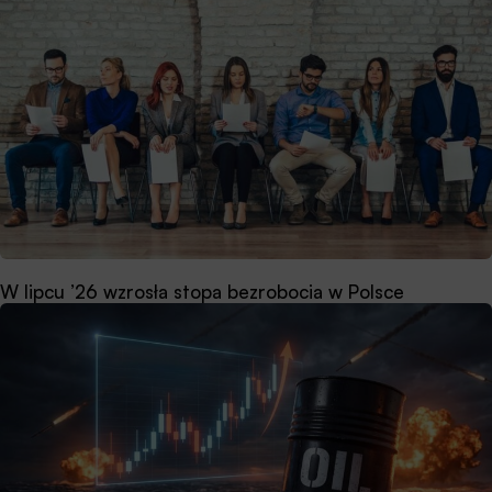
W lipcu ’26 wzrosła stopa bezrobocia w Polsce