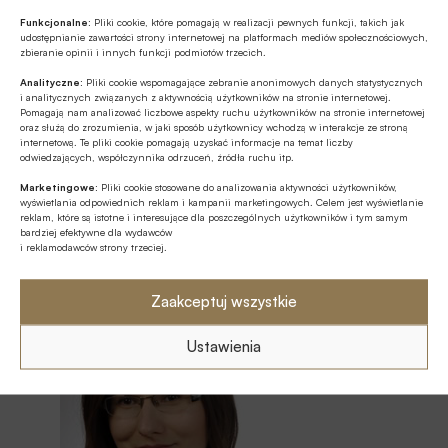
Funkcjonalne:
Pliki cookie, które pomagają w realizacji pewnych funkcji, takich jak
Warto również podkreślić, że w warunkach
udostępnianie zawartości strony internetowej na platformach mediów społecznościowych,
zbieranie opinii i innych funkcji podmiotów trzecich.
utrzymującej się presji inflacyjnej konieczna będzie
ostrożna i elastyczna polityka pieniężna, która z
Analityczne:
Pliki cookie wspomagające zebranie anonimowych danych statystycznych
i analitycznych związanych z aktywnością użytkowników na stronie internetowej.
jednej strony nie zahamuje odbudowy popytu
Pomagają nam analizować liczbowe aspekty ruchu użytkowników na stronie internetowej
oraz służą do zrozumienia, w jaki sposób użytkownicy wchodzą w interakcje ze stroną
wewnętrznego, a z drugiej – zapewni stabilność
internetową. Te pliki cookie pomagają uzyskać informacje na temat liczby
odwiedzających, współczynnika odrzuceń, źródła ruchu itp.
cenową.
Marketingowe:
Pliki cookie stosowane do analizowania aktywności użytkowników,
wyświetlania odpowiednich reklam i kampanii marketingowych. Celem jest wyświetlanie
Czytaj także:
Perspektywy gospodarcze w
reklam, które są istotne i interesujące dla poszczególnych użytkowników i tym samym
bardziej efektywne dla wydawców
ocenie Światowego Forum Ekonomicznego –
i reklamodawców strony trzeciej.
Davos 2025
Zaakceptuj wszystkie
Ustawienia