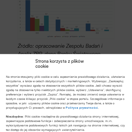
Źródło: opracowanie Zespołu Badań i
Analiz ZBP, dane Banku Światowego
Strona korzysta z plików
cookie
Zgodnie z szacunkami Banku Światowego, w 2025
roku możemy liczyć na odbicie inwestycji w Polsce
Na stronie stosujemy pliki cookie w celu zapewnienie prawidłowego działania, ułatwienia
korzystania, a także w celach statystycznych i marketingowych. Wybierając „Zaakceptuj
– do poziomu ponad 21% PKB.
wszystkie” wyrażasz zgodę na stosowanie wszystkich plików cookie. Jeśli chcesz wyrazić
zgodę na stosowanie tylko niektórych plików cookie, wybierz „Ustawienia”, skonfiguruj
preferencje i wybierz przycisk „Zapisz”. Pamiętaj, że możesz zmienić swoje ustawienia w
Kluczowe znaczenie dla podtrzymania dynamiki
każdym czasie klikając przycisk „Pliki cookie” w stopce portalu. Szczegółowe informacje o
wzrostu w Polsce będzie miało skuteczne
sposobie, w jaki używamy plików cookie oraz przetwarzamy Twoje dane, a także o
przysługujących Ci prawach, odnajdziesz w
Polityce prywatności
.
wykorzystanie funduszy europejskich, szczególnie
Niezbędne:
Pliki cookie niezbędne do prawidłowego działania strony internetowej,
w obszarze transformacji energetycznej i
zapewniające podstawowe funkcje i zabezpieczenia strony umożliwiające, m.in.
wykorzystywanie podstawowych funkcji takich jak nawigacja na stronie internetowej, czy
modernizacji infrastruktury.
tez dostęp do jej obszarów wymagających uwierzytelnienia.