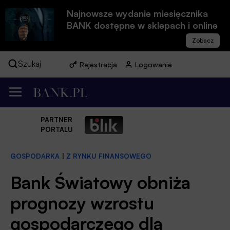
Najnowsze wydanie miesięcznika
BANK dostępne w sklepach i online
Szukaj
Rejestracja
Logowanie
PARTNER
PORTALU
GOSPODARKA
|
Z RYNKU FINANSOWEGO
Bank Światowy obniża
prognozy wzrostu
gospodarczego dla