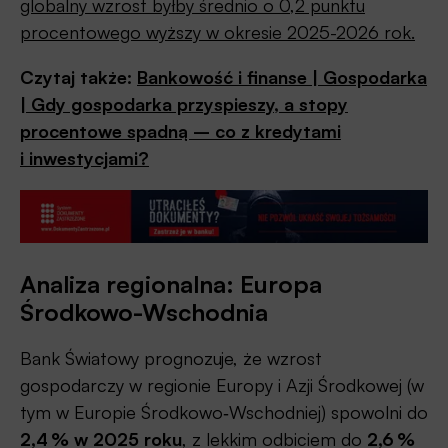
globalny wzrost byłby średnio o 0,2 punktu
procentowego wyższy w okresie 2025-2026 rok.
Czytaj także:
Bankowość i finanse | Gospodarka
| Gdy gospodarka przyspieszy, a stopy
procentowe spadną – co z kredytami
i inwestycjami?
Analiza regionalna: Europa
Środkowo-Wschodnia
Bank Światowy prognozuje, że wzrost
gospodarczy w regionie Europy i Azji Środkowej (w
tym w Europie Środkowo‑Wschodniej) spowolni do
2,4 % w 2025 roku
, z lekkim odbiciem do
2,6 %