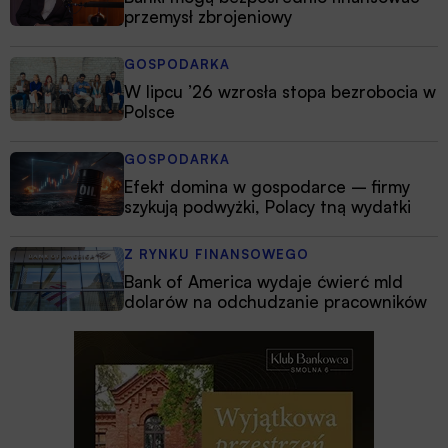
przemysł zbrojeniowy
GOSPODARKA
W lipcu ’26 wzrosła stopa bezrobocia w
Polsce
GOSPODARKA
Efekt domina w gospodarce – firmy
szykują podwyżki, Polacy tną wydatki
Z RYNKU FINANSOWEGO
Bank of America wydaje ćwierć mld
dolarów na odchudzanie pracowników