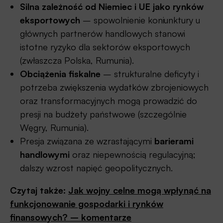
Silna zależność od Niemiec i UE jako rynków
eksportowych
– spowolnienie koniunktury u
głównych partnerów handlowych stanowi
istotne ryzyko dla sektorów eksportowych
(zwłaszcza Polska, Rumunia).
Obciążenia fiskalne
– strukturalne deficyty i
potrzeba zwiększenia wydatków zbrojeniowych
oraz transformacyjnych mogą prowadzić do
presji na budżety państwowe (szczególnie
Węgry, Rumunia).
Presja związana ze wzrastającymi
barierami
handlowymi
oraz niepewnością regulacyjną;
dalszy wzrost napięć geopolitycznych.
Czytaj także:
Jak wojny celne mogą wpłynąć na
funkcjonowanie gospodarki i rynków
finansowych? – komentarze