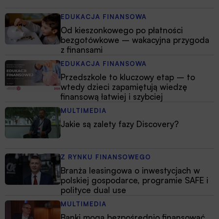
EDUKACJA FINANSOWA
Od kieszonkowego po płatności
bezgotówkowe – wakacyjna przygoda
z finansami
EDUKACJA FINANSOWA
Przedszkole to kluczowy etap – to
wtedy dzieci zapamiętują wiedzę
finansową łatwiej i szybciej
MULTIMEDIA
Jakie są zalety fazy Discovery?
Z RYNKU FINANSOWEGO
Branża leasingowa o inwestycjach w
polskiej gospodarce, programie SAFE i
polityce dual use
MULTIMEDIA
Banki mogą bezpośrednio finansować