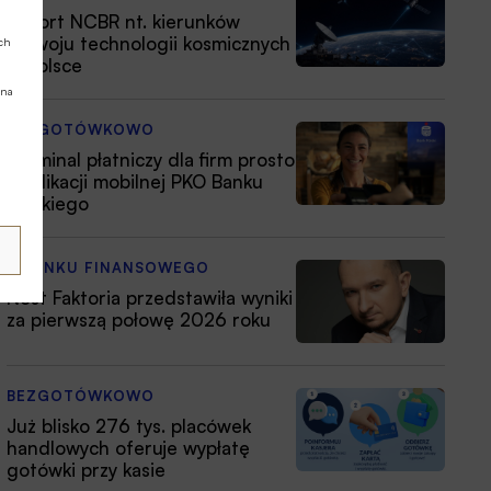
Raport NCBR nt. kierunków
rozwoju technologii kosmicznych
ych
w Polsce
 na
BEZGOTÓWKOWO
Terminal płatniczy dla firm prosto
z aplikacji mobilnej PKO Banku
Polskiego
Z RYNKU FINANSOWEGO
Nest Faktoria przedstawiła wyniki
za pierwszą połowę 2026 roku
BEZGOTÓWKOWO
Już blisko 276 tys. placówek
handlowych oferuje wypłatę
gotówki przy kasie