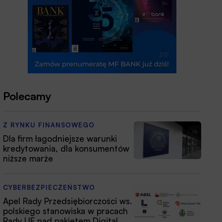
Polecamy
Z RYNKU FINANSOWEGO
Dla firm łagodniejsze warunki
kredytowania, dla konsumentów
niższe marże
CYBERBEZPIECZEŃSTWO
Apel Rady Przedsiębiorczości ws.
polskiego stanowiska w pracach
Rady UE nad pakietem Digital