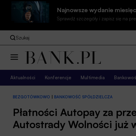
Najnowsze wydanie miesięc
Sprawdź szczegóły i zapisz się na 
Szukaj
Aktualności
Konferencje
Multimedia
Bankowość
BEZGOTÓWKOWO
|
BANKOWOŚĆ SPÓŁDZIELCZA
Płatności Autopay za prz
Autostrady Wolności już w