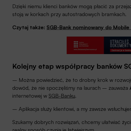
Dzięki niemu klienci banków mogą płacić za przej
stoją w korkach przy autostradowych bramkach.
Czytaj także:
SGB-Bank nominowany do Mobile T
Kolejny etap współpracy banków S
– Można powiedzieć, że to drobny krok w rozwoju n
dowód, że nie spoczęliśmy na laurach – zauważa
internetowej w
SGB-Banku
.
– Aplikacja służy klientowi, a my zawsze wsłuchuje
Szukamy dobrych rozwiązań, chcemy ułatwiać życie
realny sposób czynią je łatwiejszym.