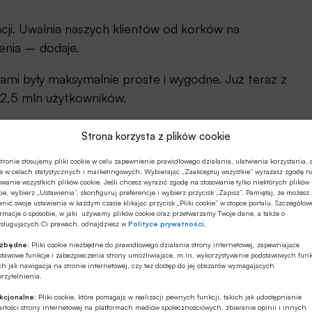
acji. Uwalnia naszych klientów od korków na
zenia – dodaje.
ami były maksymalnie proste i wygodne. Już teraz z
2,5 mln użytkowników.
owcy mogą płacić automatycznie za przejazdy w
Strona korzysta z plików cookie
gą korzystać także klienci SGB, z poziomu bankowej
tronie stosujemy pliki cookie w celu zapewnienie prawidłowego działania, ułatwienia korzystania, 
nek zarządu
Autopay Mobility
.
e w celach statystycznych i marketingowych. Wybierając „Zaakceptuj wszystkie” wyrażasz zgodę n
owanie wszystkich plików cookie. Jeśli chcesz wyrazić zgodę na stosowanie tylko niektórych plików
ie, wybierz „Ustawienia”, skonfiguruj preferencje i wybierz przycisk „Zapisz”. Pamiętaj, że możesz
nić swoje ustawienia w każdym czasie klikając przycisk „Pliki cookie” w stopce portalu. Szczegółow
rmacje o sposobie, w jaki używamy plików cookie oraz przetwarzamy Twoje dane, a także o
ysługujących Ci prawach, odnajdziesz w
Polityce prywatności
.
ezbędne:
Pliki cookie niezbędne do prawidłowego działania strony internetowej, zapewniające
Autopay w SGB Mobile
stawowe funkcje i zabezpieczenia strony umożliwiające, m.in. wykorzystywanie podstawowych funk
ch jak nawigacja na stronie internetowej, czy tez dostęp do jej obszarów wymagających
rzytelnienia.
pay, aktywuje ją w aplikacji SGB Mobile, dodaje dane
kcjonalne:
Pliki cookie, które pomagają w realizacji pewnych funkcji, takich jak udostępnianie
rane opłaty za przejazdy. W aplikacji bankowej
rtości strony internetowej na platformach mediów społecznościowych, zbieranie opinii i innych