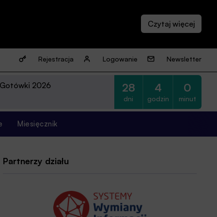
Rejestracja
Logowanie
Newsletter
 Gotówki 2026
28
4
0
dni
godzin
minut
e
Miesięcznik
Partnerzy działu