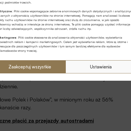
cji podmiotów trzecich.
azdów i faktury.
lityczne:
Pliki cookie wspomagające zebranie anonimowych danych statystycznych i analityczn
ązanych z aktywnością użytkowników na stronie internetowej. Pomagają nam analizować liczbowe
rzejeżdżać bez zatrzymywania się na bramkach
kty ruchu użytkowników na stronie internetowej oraz służą do zrozumienia, w jaki sposób
kownicy wchodzą w interakcje ze stroną internetową. Te pliki cookie pomagają uzyskać informacje
d połowy stycznia 2025 roku.
t liczby odwiedzających, współczynnika odrzuceń, źródła ruchu itp.
ketingowe:
Pliki cookie stosowane do analizowania aktywności użytkowników, wyświetlania
e. Banki spółdzielcze SGB jako pierwsze wprowadziły tę
wiednich reklam i kampanii marketingowych. Celem jest wyświetlanie reklam, które są istotne i
eresujące dla poszczególnych użytkowników i tym samym bardziej efektywne dla wydawców
 ten wielkopolski odcinek autostrady przejeżdża
klamodawców strony trzeciej.
Zaakceptuj wszystkie
Ustawienia
– prowadzonym przez Generalną Dyrekcję Dróg i
ą Autostradą Wolności, w zależności od miejsca i
ziennie.
owe Polek i Polaków”, w minionym roku aż 56%
kanaście razy.
zne płacić za przejazdy autostradami