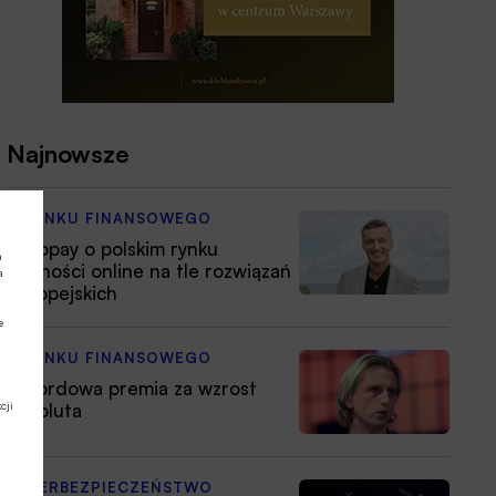
Najnowsze
Z RYNKU FINANSOWEGO
Autopay o polskim rynku
a
płatności online na tle rozwiązań
a
europejskich
e
Z RYNKU FINANSOWEGO
Rekordowa premia za wzrost
cji
Revoluta
CYBERBEZPIECZEŃSTWO