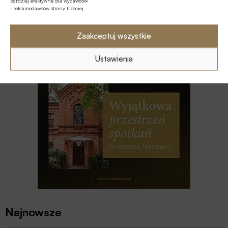
bardziej efektywne dla wydawców
i reklamodawców strony trzeciej.
GOSPODARKA
Zaakceptuj wszystkie
Polska szóstą gospodarką UE w 2025
roku
Ustawienia
Najnowsze