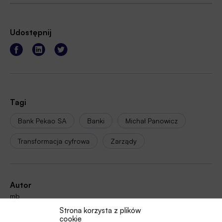
Udostępnij
Tagi
Bank Pekao SA
Banki
Michał Panowicz
Transformacja cyfrowa
Zarządy
Autor
mb
Strona korzysta z plików
cookie