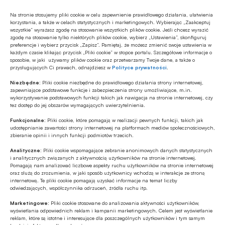
Źródło
Na stronie stosujemy pliki cookie w celu zapewnienie prawidłowego działania, ułatwienia
korzystania, a także w celach statystycznych i marketingowych. Wybierając „Zaakceptuj
BANK.pl
wszystkie” wyrażasz zgodę na stosowanie wszystkich plików cookie. Jeśli chcesz wyrazić
zgodę na stosowanie tylko niektórych plików cookie, wybierz „Ustawienia”, skonfiguruj
preferencje i wybierz przycisk „Zapisz”. Pamiętaj, że możesz zmienić swoje ustawienia w
każdym czasie klikając przycisk „Pliki cookie” w stopce portalu. Szczegółowe informacje o
sposobie, w jaki używamy plików cookie oraz przetwarzamy Twoje dane, a także o
przysługujących Ci prawach, odnajdziesz w
Polityce prywatności
.
Polecamy
Niezbędne:
Pliki cookie niezbędne do prawidłowego działania strony internetowej,
zapewniające podstawowe funkcje i zabezpieczenia strony umożliwiające, m.in.
wykorzystywanie podstawowych funkcji takich jak nawigacja na stronie internetowej, czy
Z RYNKU FINANSOWEGO
tez dostęp do jej obszarów wymagających uwierzytelnienia.
Konieczna zmiana sposobu
Funkcjonalne:
Pliki cookie, które pomagają w realizacji pewnych funkcji, takich jak
finansowania potrzeb polskich sił
udostępnianie zawartości strony internetowej na platformach mediów społecznościowych,
zbieranie opinii i innych funkcji podmiotów trzecich.
zbrojnych
Analityczne:
Pliki cookie wspomagające zebranie anonimowych danych statystycznych
Z RYNKU FINANSOWEGO
i analitycznych związanych z aktywnością użytkowników na stronie internetowej.
Pierwsza emisja BGK obligacji z POLSTR
Pomagają nam analizować liczbowe aspekty ruchu użytkowników na stronie internetowej
oraz służą do zrozumienia, w jaki sposób użytkownicy wchodzą w interakcje ze stroną
internetową. Te pliki cookie pomagają uzyskać informacje na temat liczby
odwiedzających, współczynnika odrzuceń, źródła ruchu itp.
Z RYNKU FINANSOWEGO
Marketingowe:
Pliki cookie stosowane do analizowania aktywności użytkowników,
wyświetlania odpowiednich reklam i kampanii marketingowych. Celem jest wyświetlanie
Edukacja finansowa: nowe inicjatywy KE
reklam, które są istotne i interesujące dla poszczególnych użytkowników i tym samym
w ramach strategii unijnej