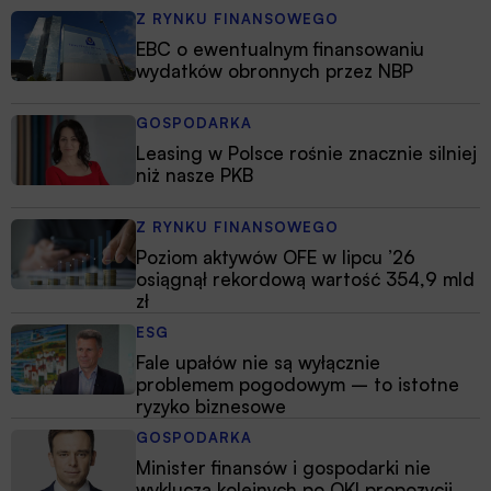
Z RYNKU FINANSOWEGO
EBC o ewentualnym finansowaniu
wydatków obronnych przez NBP
GOSPODARKA
Leasing w Polsce rośnie znacznie silniej
niż nasze PKB
Z RYNKU FINANSOWEGO
Poziom aktywów OFE w lipcu ’26
osiągnął rekordową wartość 354,9 mld
zł
ESG
Fale upałów nie są wyłącznie
problemem pogodowym – to istotne
ryzyko biznesowe
GOSPODARKA
Minister finansów i gospodarki nie
wyklucza kolejnych po OKI propozycji