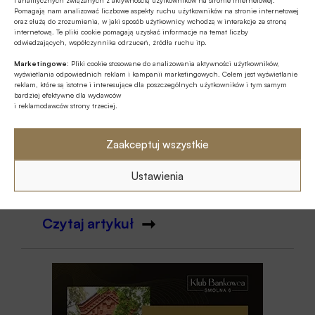
małym sektorem i w dodatku
Pomagają nam analizować liczbowe aspekty ruchu użytkowników na stronie internetowej
oraz służą do zrozumienia, w jaki sposób użytkownicy wchodzą w interakcje ze stroną
nadmiernie obciążonym fiskalnie, z
internetową. Te pliki cookie pomagają uzyskać informacje na temat liczby
odwiedzających, współczynnika odrzuceń, źródła ruchu itp.
efektywną stopą opodatkowania 45%, co
Marketingowe:
Pliki cookie stosowane do analizowania aktywności użytkowników,
czyni polski sektor bankowy najbardziej
wyświetlania odpowiednich reklam i kampanii marketingowych. Celem jest wyświetlanie
reklam, które są istotne i interesujące dla poszczególnych użytkowników i tym samym
obciążonym fiskalnie sektorem ze
bardziej efektywne dla wydawców
wszystkich państw Unii Europejskiej.
i reklamodawców strony trzeciej.
Zaakceptuj wszystkie
Tadeusz Białek
prezes
Ustawienia
ZBP
Czytaj artykuł