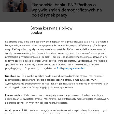
Ekonomiści banku BNP Paribas o
wpływie zmian demograficznych na
polski rynek pracy
Strona korzysta z plików
cookie
Na stronie stosujemy pliki cookie w celu zapewnienie prawidłowego działania, ułatwienia
Sektor bankowy w Polsce odpowiada za
korzystania, a także w celach statystycznych i marketingowych. Wybierając „Zaakceptuj
wszystkie” wyrażasz zgodę na stosowanie wszystkich plików cookie. Jeśli chcesz wyrazić
81% zewnętrznego finansowania
zgodę na stosowanie tylko niektórych plików cookie, wybierz „Ustawienia”, skonfiguruj
preferencje i wybierz przycisk „Zapisz”. Pamiętaj, że możesz zmienić swoje ustawienia w
wszystkich przedsiębiorstw w naszym
każdym czasie klikając przycisk „Pliki cookie” w stopce portalu. Szczegółowe informacje o
sposobie, w jaki używamy plików cookie oraz przetwarzamy Twoje dane, a także o
kraju. Jednocześnie jest dwudziestym
przysługujących Ci prawach, odnajdziesz w
Polityce prywatności
.
czwartym sektorem bankowym w Unii
Niezbędne:
Pliki cookie niezbędne do prawidłowego działania strony internetowej,
zapewniające podstawowe funkcje i zabezpieczenia strony umożliwiające, m.in.
Europejskiej pod względem wielkości
wykorzystywanie podstawowych funkcji takich jak nawigacja na stronie internetowej, czy
tez dostęp do jej obszarów wymagających uwierzytelnienia.
aktywów w sytuacji, kiedy Polska jest
szóstą pod względem wielkości
Funkcjonalne:
Pliki cookie, które pomagają w realizacji pewnych funkcji, takich jak
udostępnianie zawartości strony internetowej na platformach mediów społecznościowych,
gospodarką w UE i dwudziestą na
zbieranie opinii i innych funkcji podmiotów trzecich.
świecie. Czyli jesteśmy relatywnie
Analityczne:
Pliki cookie wspomagające zebranie anonimowych danych statystycznych
i analitycznych związanych z aktywnością użytkowników na stronie internetowej.