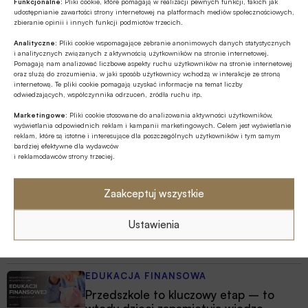
Funkcjonalne:
Pliki cookie, które pomagają w realizacji pewnych funkcji, takich jak
Na czym polega faza Discovery?
udostępnianie zawartości strony internetowej na platformach mediów społecznościowych,
zbieranie opinii i innych funkcji podmiotów trzecich.
Analityczne:
Pliki cookie wspomagające zebranie anonimowych danych statystycznych
i analitycznych związanych z aktywnością użytkowników na stronie internetowej.
Pomagają nam analizować liczbowe aspekty ruchu użytkowników na stronie internetowej
oraz służą do zrozumienia, w jaki sposób użytkownicy wchodzą w interakcje ze stroną
internetową. Te pliki cookie pomagają uzyskać informacje na temat liczby
odwiedzających, współczynnika odrzuceń, źródła ruchu itp.
Marketingowe:
Pliki cookie stosowane do analizowania aktywności użytkowników,
wyświetlania odpowiednich reklam i kampanii marketingowych. Celem jest wyświetlanie
reklam, które są istotne i interesujące dla poszczególnych użytkowników i tym samym
bardziej efektywne dla wydawców
i reklamodawców strony trzeciej.
Zaakceptuj wszystkie
Ustawienia
Najnowsze
EDUKACJA FINANSOWA
Przedszkole to kluczowy etap – to