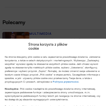
Polecamy
MULTIMEDIA
Banki mogą bezpośrednio finansować
Strona korzysta z plików
przemysł zbrojeniowy
cookie
ESG
Na stronie stosujemy pliki cookie w celu zapewnienie prawidłowego działania, ułatwienia
korzystania, a także w celach statystycznych i marketingowych. Wybierając „Zaakceptuj
Zielone remonty odrębnym, masowym
wszystkie” wyrażasz zgodę na stosowanie wszystkich plików cookie. Jeśli chcesz wyrazić
segmentem rynku finansowania
zgodę na stosowanie tylko niektórych plików cookie, wybierz „Ustawienia”, skonfiguruj
preferencje i wybierz przycisk „Zapisz”. Pamiętaj, że możesz zmienić swoje ustawienia w
bankowego?
każdym czasie klikając przycisk „Pliki cookie” w stopce portalu. Szczegółowe informacje o
sposobie, w jaki używamy plików cookie oraz przetwarzamy Twoje dane, a także o
Z RYNKU FINANSOWEGO
przysługujących Ci prawach, odnajdziesz w
Polityce prywatności
.
PKO BP o nowych zasadach
Niezbędne:
Pliki cookie niezbędne do prawidłowego działania strony internetowej,
ustawowych w sprawach frankowych
zapewniające podstawowe funkcje i zabezpieczenia strony umożliwiające, m.in.
wykorzystywanie podstawowych funkcji takich jak nawigacja na stronie internetowej, czy
tez dostęp do jej obszarów wymagających uwierzytelnienia.
MULTIMEDIA