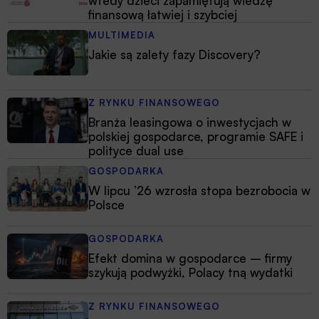
wtedy dzieci zapamiętują wiedzę
finansową łatwiej i szybciej
MULTIMEDIA
Jakie są zalety fazy Discovery?
Z RYNKU FINANSOWEGO
Branża leasingowa o inwestycjach w
polskiej gospodarce, programie SAFE i
polityce dual use
GOSPODARKA
W lipcu ’26 wzrosła stopa bezrobocia w
Polsce
GOSPODARKA
Efekt domina w gospodarce – firmy
szykują podwyżki, Polacy tną wydatki
Z RYNKU FINANSOWEGO