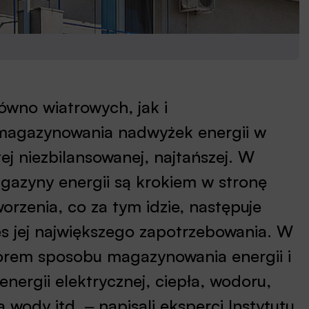
ówno wiatrowych, jak i
 magazynowania nadwyżek energii w
j niezbilansowanej, najtańszej. W
azyny energii są krokiem w stronę
orzenia, co za tym idzie, następuje
es jej największego zapotrzebowania. W
orem sposobu magazynowania energii i
nergii elektrycznej, ciepła, wodoru,
 wody itd. ‒ napisali eksperci Instytutu