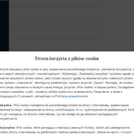
Strona korzysta z plików cookie
tronie stosujemy pliki cookie w celu zapewnienie prawidłowego działania, ułatwienia korzystania, 
e w celach statystycznych i marketingowych. Wybierając „Zaakceptuj wszystkie” wyrażasz zgodę n
owanie wszystkich plików cookie. Jeśli chcesz wyrazić zgodę na stosowanie tylko niektórych plików
ie, wybierz „Ustawienia”, skonfiguruj preferencje i wybierz przycisk „Zapisz”. Pamiętaj, że możesz
nić swoje ustawienia w każdym czasie klikając przycisk „Pliki cookie” w stopce portalu. Szczegółow
rmacje o sposobie, w jaki używamy plików cookie oraz przetwarzamy Twoje dane, a także o
ysługujących Ci prawach, odnajdziesz w
Polityce prywatności
.
ezbędne:
Pliki cookie niezbędne do prawidłowego działania strony internetowej, zapewniające
stawowe funkcje i zabezpieczenia strony umożliwiające, m.in. wykorzystywanie podstawowych funk
ch jak nawigacja na stronie internetowej, czy tez dostęp do jej obszarów wymagających
rzytelnienia.
kcjonalne:
Pliki cookie, które pomagają w realizacji pewnych funkcji, takich jak udostępnianie
rtości strony internetowej na platformach mediów społecznościowych, zbieranie opinii i innych