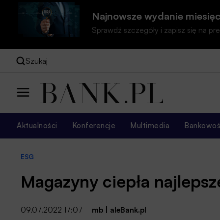
Najnowsze wydanie miesięc
Sprawdź szczegóły i zapisz się na 
Szukaj
Aktualności
Konferencje
Multimedia
Bankowość
ESG
Magazyny ciepła najleps
09.07.2022 17:07
mb
|
aleBank.pl