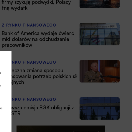
firmy szykują podwyżki, Polacy
tną wydatki
Z RYNKU FINANSOWEGO
Bank of America wydaje ćwierć
mld dolarów na odchudzanie
pracowników
Z RYNKU FINANSOWEGO
a
Konieczna zmiana sposobu
a
finansowania potrzeb polskich sił
zbrojnych
e
Z RYNKU FINANSOWEGO
Pierwsza emisja BGK obligacji z
cji
POLSTR