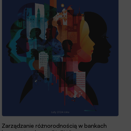
Zarządzanie różnorodnością w bankach
Przewodnik dobrych praktyk 2025