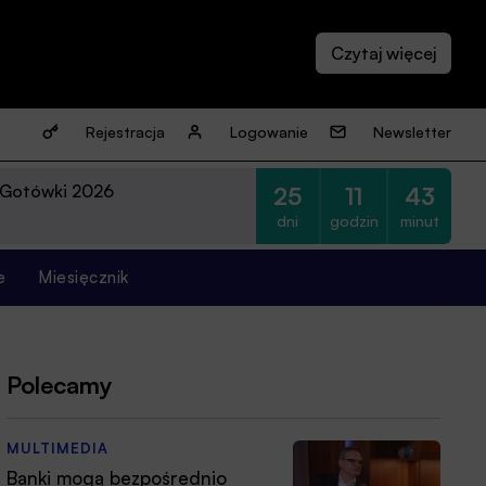
Rejestracja
Logowanie
Newsletter
 Gotówki 2026
25
11
43
dni
godzin
minut
e
Miesięcznik
Polecamy
MULTIMEDIA
Banki mogą bezpośrednio