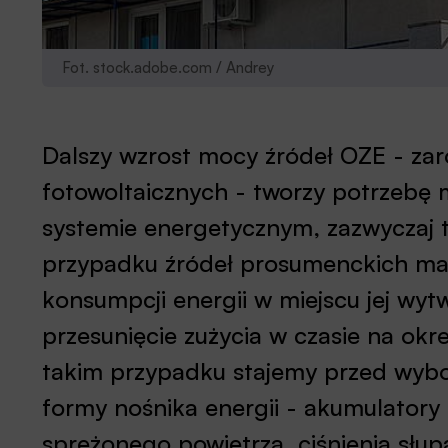
Fot. stock.adobe.com / Andrey
Dalszy wzrost mocy źródeł OZE - zar
fotowoltaicznych - tworzy potrzebę
systemie energetycznym, zazwyczaj te
przypadku źródeł prosumenckich mag
konsumpcji energii w miejscu jej wytw
przesunięcie zużycia w czasie na okr
takim przypadku stajemy przed wyb
formy nośnika energii - akumulatory e
sprężonego powietrza, ciśnienia słupa