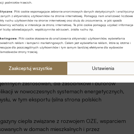
cji podmiotów trzecich.
lityczne:
Pliki cookie wspomagające zebranie anonimowych danych statystycznych i analityczn
ymulacji TRNSYS, rozwija w szczególności technologie
ązanych z aktywnością użytkowników na stronie internetowej. Pomagają nam analizować liczbowe
kty ruchu użytkowników na stronie internetowej oraz służą do zrozumienia, w jaki sposób
rzy wprowadzaniu OZE do ciepłownictwa
kownicy wchodzą w interakcje ze stroną internetową. Te pliki cookie pomagają uzyskać informacje
t liczby odwiedzających, współczynnika odrzuceń, źródła ruchu itp.
ketingowe:
Pliki cookie stosowane do analizowania aktywności użytkowników, wyświetlania
wiednich reklam i kampanii marketingowych. Celem jest wyświetlanie reklam, które są istotne i
yzmu i wprowadzeniem dynamicznych taryf na energię
eresujące dla poszczególnych użytkowników i tym samym bardziej efektywne dla wydawców
klamodawców strony trzeciej.
 małe magazyny ciepła. Wiele się mówi o
ową (tzw. materiały PCM). W tym zakresie IEO
Zaakceptuj wszystkie
Ustawienia
adawczego UE ComBioTES[3].
ligentnych zastosowań, dla zasobnikowi i buforów
aplikacji w nowoczesnych systemach energetycznych,
słu, w tym eksportu (silna strona polskich
gazyny ciepła związane z rozwojem OZE, wsparciem
osowanych w domach mieszkalnych i przez