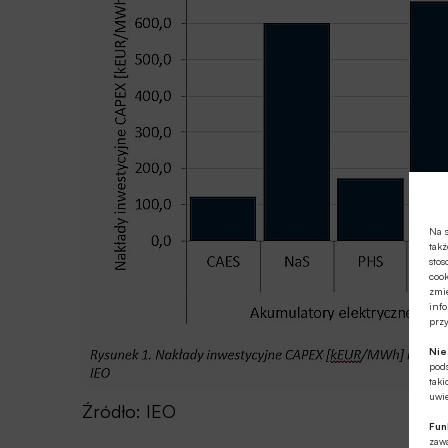
Na s
takż
stos
cook
zmie
info
prz
Ni
pod
taki
uwie
Źródło: IEO
Fun
zawa