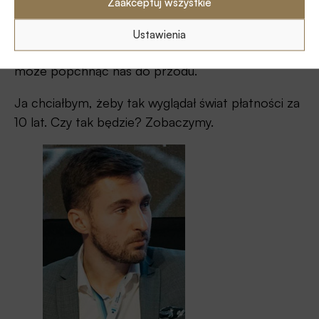
Zaakceptuj wszystkie
rozwiązaniach (może poza Chinami oraz USA –
np. Amazon Go), bo i ramy prawne musiałyby ulec
Ustawienia
istotnej transformacji. Jest to jednak coś, co
może popchnąć nas do przodu.
Ja chciałbym, żeby tak wyglądał świat płatności za
10 lat. Czy tak będzie? Zobaczymy.