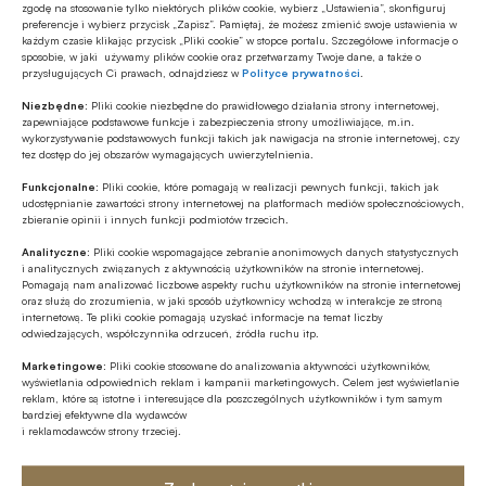
zgodę na stosowanie tylko niektórych plików cookie, wybierz „Ustawienia”, skonfiguruj
doświadczeń klientów.
preferencje i wybierz przycisk „Zapisz”. Pamiętaj, że możesz zmienić swoje ustawienia w
każdym czasie klikając przycisk „Pliki cookie” w stopce portalu. Szczegółowe informacje o
sposobie, w jaki używamy plików cookie oraz przetwarzamy Twoje dane, a także o
Klientom, bo nie będą tracić czasu na zbędne
przysługujących Ci prawach, odnajdziesz w
Polityce prywatności
.
czynności, które można automatyzować. Państwu,
Niezbędne:
Pliki cookie niezbędne do prawidłowego działania strony internetowej,
zapewniające podstawowe funkcje i zabezpieczenia strony umożliwiające, m.in.
bo będzie bezpieczniej i być może uszczelni się
wykorzystywanie podstawowych funkcji takich jak nawigacja na stronie internetowej, czy
tez dostęp do jej obszarów wymagających uwierzytelnienia.
system podatkowy, jeżeli płatności będą
Funkcjonalne:
Pliki cookie, które pomagają w realizacji pewnych funkcji, takich jak
dokonywane bezgotówkowo.
udostępnianie zawartości strony internetowej na platformach mediów społecznościowych,
zbieranie opinii i innych funkcji podmiotów trzecich.
Organom nadzoru, bo unifikacja rozwiązań to
Analityczne:
Pliki cookie wspomagające zebranie anonimowych danych statystycznych
teoretycznie mniej pracy nadzorczej.
i analitycznych związanych z aktywnością użytkowników na stronie internetowej.
Pomagają nam analizować liczbowe aspekty ruchu użytkowników na stronie internetowej
oraz służą do zrozumienia, w jaki sposób użytkownicy wchodzą w interakcje ze stroną
Szybciej, znaczy też taniej, a tego szukają teraz
internetową. Te pliki cookie pomagają uzyskać informacje na temat liczby
odwiedzających, współczynnika odrzuceń, źródła ruchu itp.
klienci. No i nie mielibyśmy dzisiejszych problemów
Marketingowe:
Pliki cookie stosowane do analizowania aktywności użytkowników,
natury higienicznej.
wyświetlania odpowiednich reklam i kampanii marketingowych. Celem jest wyświetlanie
reklam, które są istotne i interesujące dla poszczególnych użytkowników i tym samym
bardziej efektywne dla wydawców
A kiedy to nastąpi?
i reklamodawców strony trzeciej.
Nikt chyba jeszcze nie myśli poważnie o tego typu