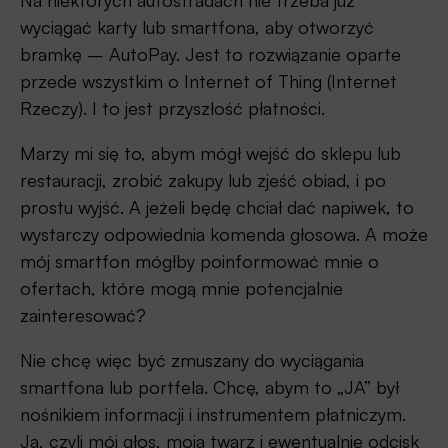
Na niektórych autostradach nie trzeba już
wyciągać karty lub smartfona, aby otworzyć
bramkę – AutoPay. Jest to rozwiązanie oparte
przede wszystkim o Internet of Thing (Internet
Rzeczy). I to jest przyszłość płatności.
Marzy mi się to, abym mógł wejść do sklepu lub
restauracji, zrobić zakupy lub zjeść obiad, i po
prostu wyjść. A jeżeli będę chciał dać napiwek, to
wystarczy odpowiednia komenda głosowa. A może
mój smartfon mógłby poinformować mnie o
ofertach, które mogą mnie potencjalnie
zainteresować?
Nie chcę więc być zmuszany do wyciągania
smartfona lub portfela. Chcę, abym to „JA” był
nośnikiem informacji i instrumentem płatniczym.
Ja, czyli mój głos, moja twarz i ewentualnie odcisk