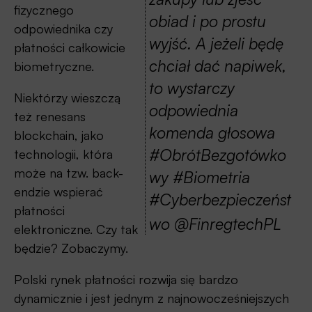
fizycznego
obiad i po prostu
odpowiednika czy
wyjść. A jeżeli będę
płatności całkowicie
chciał dać napiwek,
biometryczne.
to wystarczy
Niektórzy wieszczą
odpowiednia
też renesans
komenda głosowa
blockchain, jako
#ObrótBezgotówko
technologii, która
może na tzw. back-
wy #Biometria
endzie wspierać
#Cyberbezpieczeńst
płatności
wo @FinregtechPL
elektroniczne. Czy tak
będzie? Zobaczymy.
Polski rynek płatności rozwija się bardzo
dynamicznie i jest jednym z najnowocześniejszych