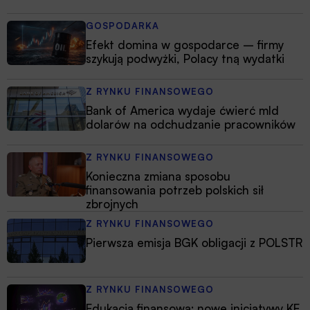
GOSPODARKA
Efekt domina w gospodarce – firmy
szykują podwyżki, Polacy tną wydatki
Z RYNKU FINANSOWEGO
Bank of America wydaje ćwierć mld
dolarów na odchudzanie pracowników
Z RYNKU FINANSOWEGO
Konieczna zmiana sposobu
finansowania potrzeb polskich sił
zbrojnych
Z RYNKU FINANSOWEGO
Pierwsza emisja BGK obligacji z POLSTR
Z RYNKU FINANSOWEGO
Edukacja finansowa: nowe inicjatywy KE