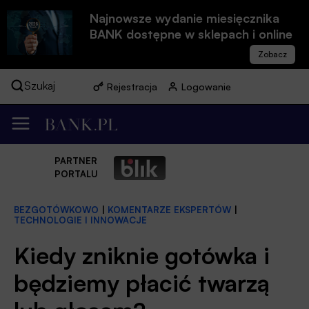
Najnowsze wydanie miesięcznika
BANK dostępne w sklepach i online
Szukaj
Rejestracja
Logowanie
PARTNER
PORTALU
BEZGOTÓWKOWO
|
KOMENTARZE EKSPERTÓW
|
TECHNOLOGIE I INNOWACJE
Kiedy zniknie gotówka i
będziemy płacić twarzą