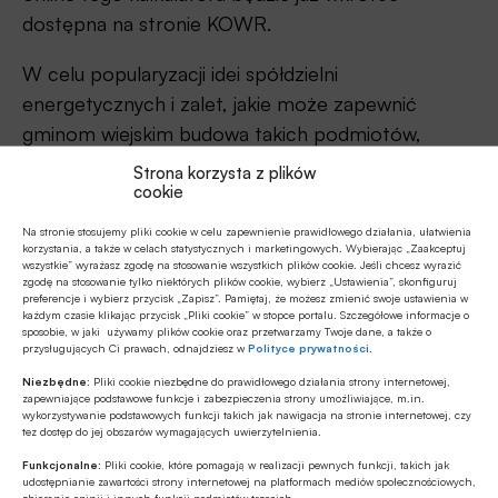
dostępna na stronie KOWR.
W celu popularyzacji idei spółdzielni
energetycznych i zalet, jakie może zapewnić
gminom wiejskim budowa takich podmiotów,
program RENALDO, MRiRW oraz KOWR
Strona korzysta z plików
cookie
zorganizował w dniach 1-2 marca konferencję
„Zrównoważona transformacja energetyczna
Na stronie stosujemy pliki cookie w celu zapewnienie prawidłowego działania, ułatwienia
korzystania, a także w celach statystycznych i marketingowych. Wybierając „Zaakceptuj
obszarów wiejskich – korzyści i potencjał
wszystkie” wyrażasz zgodę na stosowanie wszystkich plików cookie. Jeśli chcesz wyrazić
spółdzielni energetycznych”. Przyciągnęła ona
zgodę na stosowanie tylko niektórych plików cookie, wybierz „Ustawienia”, skonfiguruj
preferencje i wybierz przycisk „Zapisz”. Pamiętaj, że możesz zmienić swoje ustawienia w
szerokie grono gości z Polski, a także
każdym czasie klikając przycisk „Pliki cookie” w stopce portalu. Szczegółowe informacje o
sposobie, w jaki używamy plików cookie oraz przetwarzamy Twoje dane, a także o
przedstawicieli zagranicznych spółdzielni i
przysługujących Ci prawach, odnajdziesz w
Polityce prywatności
.
samorządów, dzięki czemu stanowiła okazję do
Niezbędne:
Pliki cookie niezbędne do prawidłowego działania strony internetowej,
zapewniające podstawowe funkcje i zabezpieczenia strony umożliwiające, m.in.
wymiany doświadczeń w tym zakresie.
wykorzystywanie podstawowych funkcji takich jak nawigacja na stronie internetowej, czy
tez dostęp do jej obszarów wymagających uwierzytelnienia.
– Co prawda projekt RENALDO, czyli rozwój
Funkcjonalne:
Pliki cookie, które pomagają w realizacji pewnych funkcji, takich jak
obszarów wiejskich poprzez odnawialne źródła
udostępnianie zawartości strony internetowej na platformach mediów społecznościowych,
zbieranie opinii i innych funkcji podmiotów trzecich.