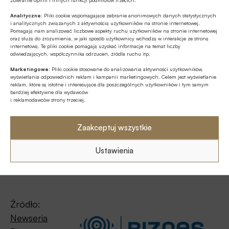
energii, dobiega końca, ale proces tworzenia
Analityczne:
Pliki cookie wspomagające zebranie anonimowych danych statystycznych
spółdzielni energetycznych oczywiście dalej trwa w
i analitycznych związanych z aktywnością użytkowników na stronie internetowej.
Pomagają nam analizować liczbowe aspekty ruchu użytkowników na stronie internetowej
najlepsze. Mamy nadzieję, że ten potencjał
oraz służą do zrozumienia, w jaki sposób użytkownicy wchodzą w interakcje ze stroną
internetową. Te pliki cookie pomagają uzyskać informacje na temat liczby
energetyki rozporoszonej na terenach wiejskich
odwiedzających, współczynnika odrzuceń, źródła ruchu itp.
zostanie wykorzystany – mówi
Ryszard Kamiński
.
Marketingowe:
Pliki cookie stosowane do analizowania aktywności użytkowników,
wyświetlania odpowiednich reklam i kampanii marketingowych. Celem jest wyświetlanie
reklam, które są istotne i interesujące dla poszczególnych użytkowników i tym samym
bardziej efektywne dla wydawców
i reklamodawców strony trzeciej.
Zaakceptuj wszystkie
Ustawienia
Źródło:
Newseria