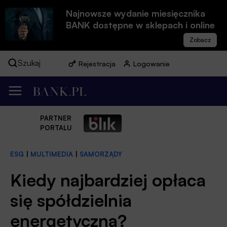
Najnowsze wydanie miesięcznika
BANK dostępne w sklepach i online
Szukaj
Rejestracja
Logowanie
PARTNER
PORTALU
ESG
|
MULTIMEDIA
|
SAMORZĄDY
Kiedy najbardziej opłaca
się spółdzielnia
energetyczna?