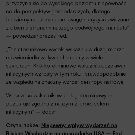
przyczynia się do wysokiego poziomu niepewności
co do perspektyw gospodarczych, dlatego
będziemy nadal zwracać uwagę na ryzyka związane
z obiema stronami naszego podwójnego mandatu”
– powiedział prezes Fed.
„Ten stosunkowo wysoki wskaźnik w dużej mierze
odzwierciedla wpływ ceł na ceny w wielu
sektorach. Krótkoterminowe wskaźniki oczekiwań
inflacyjnych wzrosły w tym roku, prawdopodobnie
ze względu na znaczny wzrost cen ropy naftowej.
Większość wskaźników z długoterminowych
pozostaje zgodna z naszym 2-proc. celem
inflacyjnym” – dodał.
Czytaj także:
Niepewny wpływ wydarzeń na
Bliskim Wschodzie na gospodarkę USA – Fed