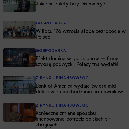
Jakie są zalety fazy Discovery?
GOSPODARKA
W lipcu ’26 wzrosła stopa bezrobocia w
Polsce
GOSPODARKA
Efekt domina w gospodarce – firmy
szykują podwyżki, Polacy tną wydatki
Z RYNKU FINANSOWEGO
Bank of America wydaje ćwierć mld
dolarów na odchudzanie pracowników
Z RYNKU FINANSOWEGO
Konieczna zmiana sposobu
finansowania potrzeb polskich sił
zbrojnych