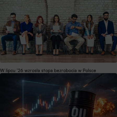
W lipcu ’26 wzrosła stopa bezrobocia w Polsce