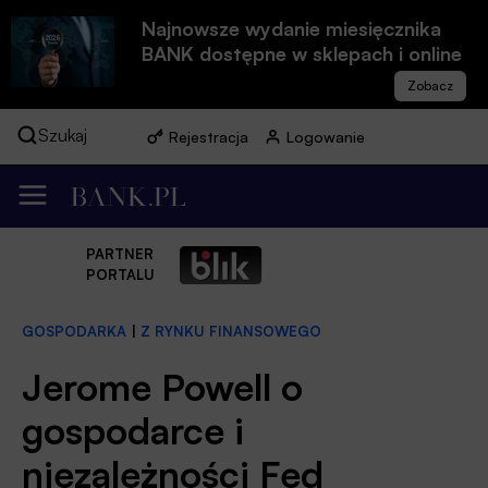
Najnowsze wydanie miesięcznika
BANK dostępne w sklepach i online
Szukaj
Rejestracja
Logowanie
PARTNER
PORTALU
GOSPODARKA
|
Z RYNKU FINANSOWEGO
Jerome Powell o
gospodarce i
niezależności Fed