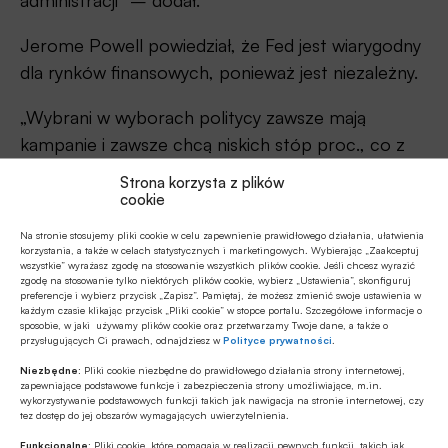
administracji” – dodał.
Jerome Powell powiedział, że Fed jest wiarygodny
dla rynków finansowych, ponieważ jest niezależny.
„Wybrani w wyborach politycy zawsze mają
kampanie i zawsze chcą niskich stóp proc., co z
czasem prowadzi do inflacji. Dlatego po wiekach
Strona korzysta z plików
doświadczenia z tym, cały świat przeszedł na inny
cookie
model. I to się świetnie sprawdziło.
Na stronie stosujemy pliki cookie w celu zapewnienie prawidłowego działania, ułatwienia
korzystania, a także w celach statystycznych i marketingowych. Wybierając „Zaakceptuj
wszystkie” wyrażasz zgodę na stosowanie wszystkich plików cookie. Jeśli chcesz wyrazić
Mam na myśli erę, w której inflacja była pod
zgodę na stosowanie tylko niektórych plików cookie, wybierz „Ustawienia”, skonfiguruj
kontrolą przez czterdzieści lat, a potem mieliśmy
preferencje i wybierz przycisk „Zapisz”. Pamiętaj, że możesz zmienić swoje ustawienia w
każdym czasie klikając przycisk „Pliki cookie” w stopce portalu. Szczegółowe informacje o
inflację pandemiczną na całym świecie. A teraz
sposobie, w jaki używamy plików cookie oraz przetwarzamy Twoje dane, a także o
przysługujących Ci prawach, odnajdziesz w
Polityce prywatności
.
mamy inflację, która praktycznie wróciła do celu,
Niezbędne:
Pliki cookie niezbędne do prawidłowego działania strony internetowej,
bardzo blisko celu, a teraz jest nękana przez szok
zapewniające podstawowe funkcje i zabezpieczenia strony umożliwiające, m.in.
wykorzystywanie podstawowych funkcji takich jak nawigacja na stronie internetowej, czy
energetyczny i szok taryfowy” – powiedział.
tez dostęp do jej obszarów wymagających uwierzytelnienia.
Funkcjonalne:
Pliki cookie, które pomagają w realizacji pewnych funkcji, takich jak