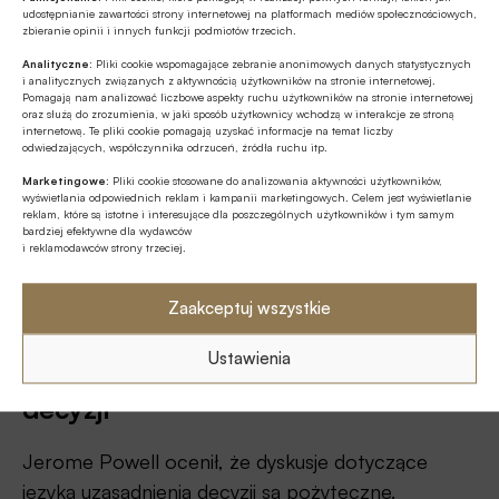
„Cokolwiek mówią ludzie, rynki wierzą, że
udostępnianie zawartości strony internetowej na platformach mediów społecznościowych,
osiągniemy dwuprocentową inflację. Jeśli
zbieranie opinii i innych funkcji podmiotów trzecich.
spojrzymy na długoterminowe oczekiwania, rynki
Analityczne:
Pliki cookie wspomagające zebranie anonimowych danych statystycznych
i analitycznych związanych z aktywnością użytkowników na stronie internetowej.
uważają, że nasza wiarygodność w żaden sposób
Pomagają nam analizować liczbowe aspekty ruchu użytkowników na stronie internetowej
oraz służą do zrozumienia, w jaki sposób użytkownicy wchodzą w interakcje ze stroną
nie osłabła. Ludzie to rozumieją.
internetową. Te pliki cookie pomagają uzyskać informacje na temat liczby
odwiedzających, współczynnika odrzuceń, źródła ruchu itp.
Osiągniemy nasze zobowiązania i jest to
Marketingowe:
Pliki cookie stosowane do analizowania aktywności użytkowników,
wyświetlania odpowiednich reklam i kampanii marketingowych. Celem jest wyświetlanie
uwzględnione w wycenach. Jeśli się z tym nie
reklam, które są istotne i interesujące dla poszczególnych użytkowników i tym samym
zgadzasz, możesz obstawiać przeciwko rynkom.
bardziej efektywne dla wydawców
i reklamodawców strony trzeciej.
Jednak rynki uwzględniają w wycenach
wiarygodność Fedu” – dodał.
Zaakceptuj wszystkie
Warto dyskutować o
Ustawienia
uzasadnieniach podejmowanych
decyzji
Jerome Powell ocenił, że dyskusje dotyczące
języka uzasadnienia decyzji są pożyteczne.