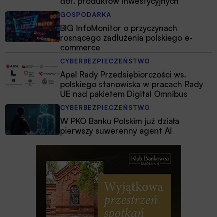
dot. produktów inwestycyjnych
GOSPODARKA
BIG InfoMonitor o przyczynach
rosnącego zadłużenia polskiego e-
commerce
CYBERBEZPIECZEŃSTWO
Apel Rady Przedsiębiorczości ws.
polskiego stanowiska w pracach Rady
UE nad pakietem Digital Omnibus
CYBERBEZPIECZEŃSTWO
W PKO Banku Polskim już działa
pierwszy suwerenny agent AI