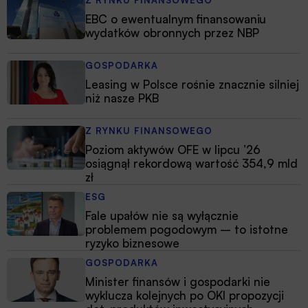
EBC o ewentualnym finansowaniu
wydatków obronnych przez NBP
GOSPODARKA
Leasing w Polsce rośnie znacznie silniej
niż nasze PKB
Z RYNKU FINANSOWEGO
Poziom aktywów OFE w lipcu ’26
osiągnął rekordową wartość 354,9 mld
zł
ESG
Fale upałów nie są wyłącznie
problemem pogodowym – to istotne
ryzyko biznesowe
GOSPODARKA
Minister finansów i gospodarki nie
wyklucza kolejnych po OKI propozycji