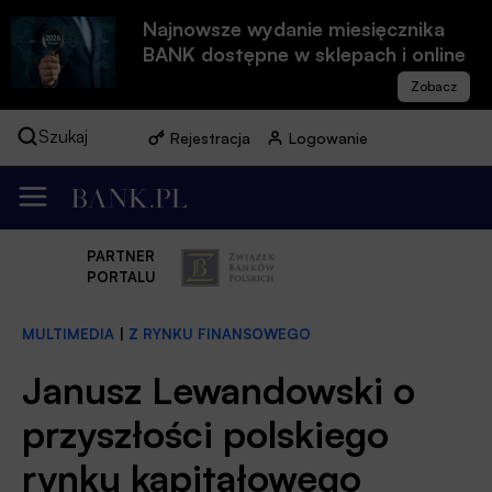
Najnowsze wydanie miesięcznika
BANK dostępne w sklepach i online
Szukaj
Rejestracja
Logowanie
PARTNER
PORTALU
MULTIMEDIA
|
Z RYNKU FINANSOWEGO
Janusz Lewandowski o
przyszłości polskiego
rynku kapitałowego