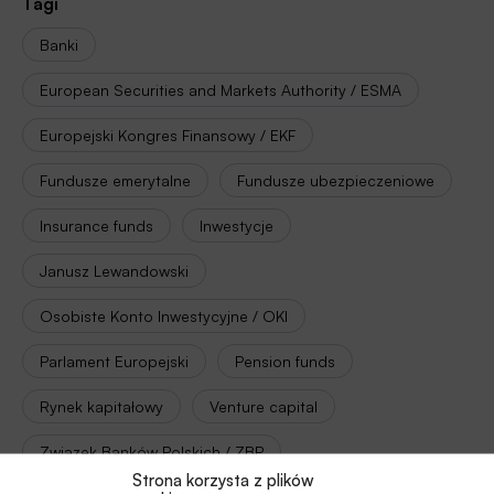
Tagi
Banki
European Securities and Markets Authority / ESMA
Europejski Kongres Finansowy / EKF
Fundusze emerytalne
Fundusze ubezpieczeniowe
Insurance funds
Inwestycje
Janusz Lewandowski
Osobiste Konto Inwestycyjne / OKI
Parlament Europejski
Pension funds
Rynek kapitałowy
Venture capital
Związek Banków Polskich / ZBP
Strona korzysta z plików