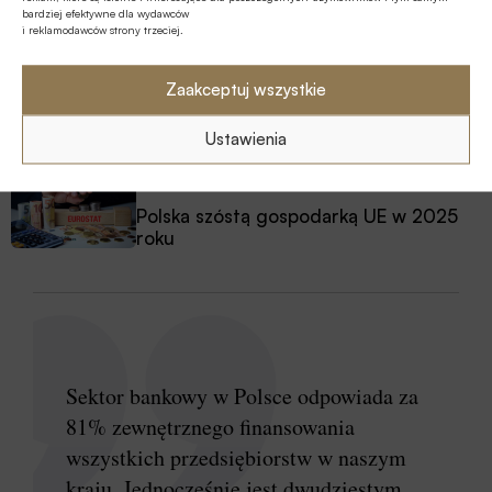
Pierwsza emisja BGK obligacji z POLSTR
bardziej efektywne dla wydawców
i reklamodawców strony trzeciej.
Z RYNKU FINANSOWEGO
Zaakceptuj wszystkie
Edukacja finansowa: nowe inicjatywy KE
w ramach strategii unijnej
Ustawienia
GOSPODARKA
Polska szóstą gospodarką UE w 2025
roku
Sektor bankowy w Polsce odpowiada za
81% zewnętrznego finansowania
wszystkich przedsiębiorstw w naszym
kraju. Jednocześnie jest dwudziestym