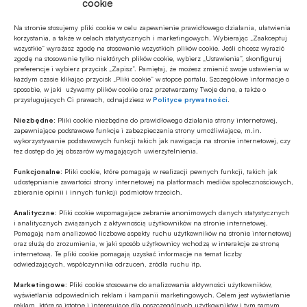
cookie
Na stronie stosujemy pliki cookie w celu zapewnienie prawidłowego działania, ułatwienia
Autor
korzystania, a także w celach statystycznych i marketingowych. Wybierając „Zaakceptuj
wszystkie” wyrażasz zgodę na stosowanie wszystkich plików cookie. Jeśli chcesz wyrazić
Robert Lidke
zgodę na stosowanie tylko niektórych plików cookie, wybierz „Ustawienia”, skonfiguruj
preferencje i wybierz przycisk „Zapisz”. Pamiętaj, że możesz zmienić swoje ustawienia w
każdym czasie klikając przycisk „Pliki cookie” w stopce portalu. Szczegółowe informacje o
sposobie, w jaki używamy plików cookie oraz przetwarzamy Twoje dane, a także o
przysługujących Ci prawach, odnajdziesz w
Polityce prywatności
.
Źródło
Niezbędne:
Pliki cookie niezbędne do prawidłowego działania strony internetowej,
BANK.pl
zapewniające podstawowe funkcje i zabezpieczenia strony umożliwiające, m.in.
wykorzystywanie podstawowych funkcji takich jak nawigacja na stronie internetowej, czy
tez dostęp do jej obszarów wymagających uwierzytelnienia.
Funkcjonalne:
Pliki cookie, które pomagają w realizacji pewnych funkcji, takich jak
udostępnianie zawartości strony internetowej na platformach mediów społecznościowych,
Polecamy
zbieranie opinii i innych funkcji podmiotów trzecich.
Analityczne:
Pliki cookie wspomagające zebranie anonimowych danych statystycznych
i analitycznych związanych z aktywnością użytkowników na stronie internetowej.
Z RYNKU FINANSOWEGO
Pomagają nam analizować liczbowe aspekty ruchu użytkowników na stronie internetowej
oraz służą do zrozumienia, w jaki sposób użytkownicy wchodzą w interakcje ze stroną
Konieczna zmiana sposobu
internetową. Te pliki cookie pomagają uzyskać informacje na temat liczby
finansowania potrzeb polskich sił
odwiedzających, współczynnika odrzuceń, źródła ruchu itp.
zbrojnych
Marketingowe:
Pliki cookie stosowane do analizowania aktywności użytkowników,
Z RYNKU FINANSOWEGO
wyświetlania odpowiednich reklam i kampanii marketingowych. Celem jest wyświetlanie
reklam, które są istotne i interesujące dla poszczególnych użytkowników i tym samym