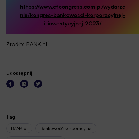
https://www.efcongress.com.pl/wydarze
nie/kongres-bankowosci-korporacyjnej-
i-inwestycyjnej-2023/
Źródło:
BANK.pl
Udostępnij
Tagi
BANK.pl
Bankowość korporacyjna