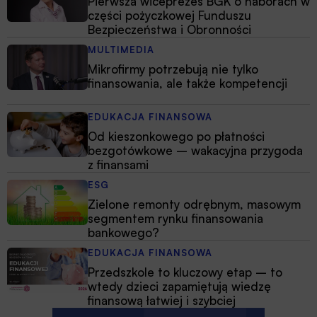
Pierwsza wiceprezes BGK o naborach w
części pożyczkowej Funduszu
Bezpieczeństwa i Obronności
MULTIMEDIA
Mikrofirmy potrzebują nie tylko
finansowania, ale także kompetencji
EDUKACJA FINANSOWA
Od kieszonkowego po płatności
bezgotówkowe – wakacyjna przygoda
z finansami
ESG
Zielone remonty odrębnym, masowym
segmentem rynku finansowania
bankowego?
EDUKACJA FINANSOWA
Przedszkole to kluczowy etap – to
wtedy dzieci zapamiętują wiedzę
finansową łatwiej i szybciej