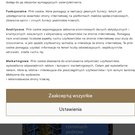
dostęp do jej obszarów wymagających uwierzytelnienia.
cyfrowych jako standardu w czasie
wakacyjnych podróży
Funkcjonalne:
Pliki cookie, które pomagają w realizacji pewnych funkcji, takich jak
udostępnianie zawartości strony internetowej na platformach mediów społecznościowych,
BEZGOTÓWKOWO
zbieranie opinii i innych funkcji podmiotów trzecich.
Raport Mastercard: jak banki mogą
Analityczne:
Pliki cookie wspomagające zebranie anonimowych danych statystycznych i
przygotować się na Europejski Portfel
analitycznych związanych z aktywnością użytkowników na stronie internetowej. Pomagają
nam analizować liczbowe aspekty ruchu użytkowników na stronie internetowej oraz służą do
Tożsamości Cyfrowej
zrozumienia, w jaki sposób użytkownicy wchodzą w interakcje ze stroną internetową. Te pliki
cookie pomagają uzyskać informacje na temat liczby odwiedzających, współczynnika
Z RYNKU FINANSOWEGO
odrzuceń, źródła ruchu itp.
Amerykańska „jenterwencja”
Marketingowe:
Pliki cookie stosowane do analizowania aktywności użytkowników,
wyświetlania odpowiednich reklam i kampanii marketingowych. Celem jest wyświetlanie
reklam, które są istotne i interesujące dla poszczególnych użytkowników i tym samym bardziej
efektywne dla wydawców
i reklamodawców strony trzeciej.
Zaakceptuj wszystkie
Ustawienia