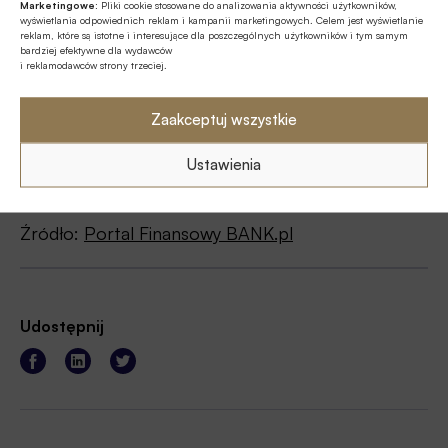
Marketingowe:
Pliki cookie stosowane do analizowania aktywności użytkowników,
wyświetlania odpowiednich reklam i kampanii marketingowych. Celem jest wyświetlanie
reklam, które są istotne i interesujące dla poszczególnych użytkowników i tym samym
bardziej efektywne dla wydawców
i reklamodawców strony trzeciej.
Zaakceptuj wszystkie
Dell Technologies Forum 2025. Źródło:
Ustawienia
BANK.pl
/ Dell
Źródło:
Portal Finansowy BANK.pl
Udostępnij