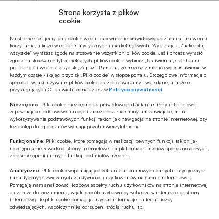
Strona korzysta z plików
Podsumowując – widać, że rozwój technologii
cookie
związanych z AI postępuje bardzo szybko i
Na stronie stosujemy pliki cookie w celu zapewnienie prawidłowego działania, ułatwienia
równocześnie uczymy się wykorzystywać
korzystania, a także w celach statystycznych i marketingowych. Wybierając „Zaakceptuj
wszystkie” wyrażasz zgodę na stosowanie wszystkich plików cookie. Jeśli chcesz wyrazić
biznesowo te nowe narzędzia. Poznajemy
zgodę na stosowanie tylko niektórych plików cookie, wybierz „Ustawienia”, skonfiguruj
preferencje i wybierz przycisk „Zapisz”. Pamiętaj, że możesz zmienić swoje ustawienia w
ograniczenia, liczymy koszty i zyski.
każdym czasie klikając przycisk „Pliki cookie” w stopce portalu. Szczegółowe informacje o
sposobie, w jaki używamy plików cookie oraz przetwarzamy Twoje dane, a także o
przysługujących Ci prawach, odnajdziesz w
Polityce prywatności
.
Czy zatem należy nadal czekać, co z tego
Niezbędne:
Pliki cookie niezbędne do prawidłowego działania strony internetowej,
wszystkiego wyniknie? Nie, bo już dziś przemawiają
zapewniające podstawowe funkcje i zabezpieczenia strony umożliwiające, m.in.
za tymi nowymi rozwiązaniami konkretne efekty
wykorzystywanie podstawowych funkcji takich jak nawigacja na stronie internetowej, czy
tez dostęp do jej obszarów wymagających uwierzytelnienia.
biznesowe.
Funkcjonalne:
Pliki cookie, które pomagają w realizacji pewnych funkcji, takich jak
udostępnianie zawartości strony internetowej na platformach mediów społecznościowych,
Tegoroczna edycja Dell Technologies Forum
zbieranie opinii i innych funkcji podmiotów trzecich.
odbyła się pod hasłem „AI. Po prostu” i
Analityczne:
Pliki cookie wspomagające zebranie anonimowych danych statystycznych
i analitycznych związanych z aktywnością użytkowników na stronie internetowej.
uczestniczyło w niej ponad dwa tysiące osób.
Pomagają nam analizować liczbowe aspekty ruchu użytkowników na stronie internetowej
oraz służą do zrozumienia, w jaki sposób użytkownicy wchodzą w interakcje ze stroną
internetową. Te pliki cookie pomagają uzyskać informacje na temat liczby
odwiedzających, współczynnika odrzuceń, źródła ruchu itp.