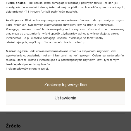
Jorge Jraissati
Konta bankowe
Funkcjonalne:
Pliki cookie, które pomagają w realizacji pewnych funkcji, takich jak
udostępnianie zawartości strony internetowej na platformach mediów społecznościowych,
zbieranie opinii i innych funkcji podmiotów trzecich.
Opozycja polityczna
Parlament Europejski
Analityczne:
Pliki cookie wspomagające zebranie anonimowych danych statystycznych
i analitycznych związanych z aktywnością użytkowników na stronie internetowej.
Rosja / Federacja Rosyjska
Sankcje
Turcja
Pomagają nam analizować liczbowe aspekty ruchu użytkowników na stronie internetowej
oraz służą do zrozumienia, w jaki sposób użytkownicy wchodzą w interakcje ze stroną
internetową. Te pliki cookie pomagają uzyskać informacje na temat liczby
Uchodźcy
Usługi finansowe
odwiedzających, współczynnika odrzuceń, źródła ruchu itp.
Ustawa o przeciwdziałaniu praniu pieniędzy oraz
Marketingowe:
Pliki cookie stosowane do analizowania aktywności użytkowników,
wyświetlania odpowiednich reklam i kampanii marketingowych. Celem jest wyświetlanie
finansowaniu terroryzmu
reklam, które są istotne i interesujące dla poszczególnych użytkowników i tym samym
bardziej efektywne dla wydawców
Zarządzanie zgodnością / Compliance
i reklamodawców strony trzeciej.
Zaakceptuj wszystkie
Autor
Ustawienia
Witold Gadomski
Źródło