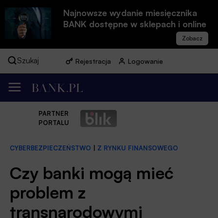
Najnowsze wydanie miesięcznika
BANK dostępne w sklepach i online
Szukaj
Rejestracja
Logowanie
PARTNER
PORTALU
CYBERBEZPIECZEŃSTWO
|
Z RYNKU FINANSOWEGO
Czy banki mogą mieć
problem z
transnarodowymi