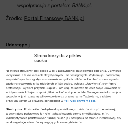
współpracuje z portalem BANK.pl.
Źródło:
Portal Finansowy BANK.pl
Udostępnij
Strona korzysta z plików
cookie
Na stronie stosujemy pliki cookie w celu zapewnienie prawidłowego działania, ułatwienia
korzystania, a także w celach statystycznych i marketingowych. Wybierając „Zaakceptuj
wszystkie” wyrażasz zgodę na stosowanie wszystkich plików cookie. Jeśli chcesz wyrazić
zgodę na stosowanie tylko niektórych plików cookie, wybierz „Ustawienia”, skonfiguruj
Tagi
preferencje i wybierz przycisk „Zapisz”. Pamiętaj, że możesz zmienić swoje ustawienia w
każdym czasie klikając przycisk „Pliki cookie” w stopce portalu. Szczegółowe informacje o
AML / Anti-Money Laundering
AML/CFT
sposobie, w jaki używamy plików cookie oraz przetwarzamy Twoje dane, a także o
przysługujących Ci prawach, odnajdziesz w
Polityce prywatności
.
Banki
Białoruś
Blokowanie kont
Chiny
Niezbędne:
Pliki cookie niezbędne do prawidłowego działania strony internetowej,
zapewniające podstawowe funkcje i zabezpieczenia strony umożliwiające, m.in.
wykorzystywanie podstawowych funkcji takich jak nawigacja na stronie internetowej, czy
Economic Inclusion Group
Hannah Neumann
tez dostęp do jej obszarów wymagających uwierzytelnienia.