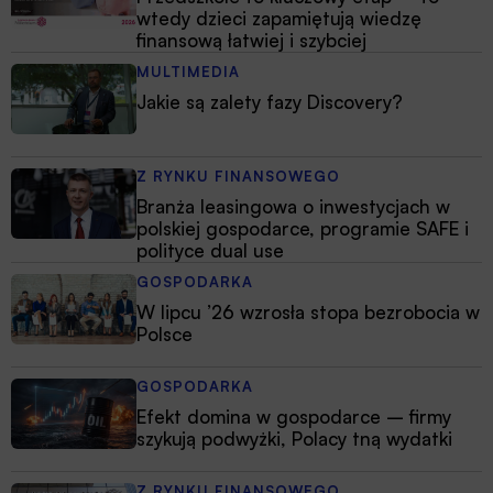
wtedy dzieci zapamiętują wiedzę
finansową łatwiej i szybciej
MULTIMEDIA
Jakie są zalety fazy Discovery?
Z RYNKU FINANSOWEGO
Branża leasingowa o inwestycjach w
polskiej gospodarce, programie SAFE i
polityce dual use
GOSPODARKA
W lipcu ’26 wzrosła stopa bezrobocia w
Polsce
GOSPODARKA
Efekt domina w gospodarce – firmy
szykują podwyżki, Polacy tną wydatki
Z RYNKU FINANSOWEGO