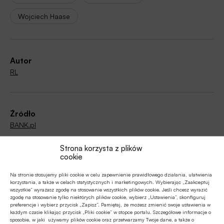
Wojciech Haase
Autor
RL
Źródło
BANK.pl
Strona korzysta z plików
cookie
Polecamy
Na stronie stosujemy pliki cookie w celu zapewnienie prawidłowego działania, ułatwienia
korzystania, a także w celach statystycznych i marketingowych. Wybierając „Zaakceptuj
wszystkie” wyrażasz zgodę na stosowanie wszystkich plików cookie. Jeśli chcesz wyrazić
zgodę na stosowanie tylko niektórych plików cookie, wybierz „Ustawienia”, skonfiguruj
MULTIMEDIA
preferencje i wybierz przycisk „Zapisz”. Pamiętaj, że możesz zmienić swoje ustawienia w
każdym czasie klikając przycisk „Pliki cookie” w stopce portalu. Szczegółowe informacje o
Banki mogą bezpośrednio finansować
sposobie, w jaki używamy plików cookie oraz przetwarzamy Twoje dane, a także o