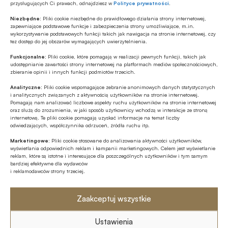
przemysł zbrojeniowy
przysługujących Ci prawach, odnajdziesz w
Polityce prywatności
.
Niezbędne:
Pliki cookie niezbędne do prawidłowego działania strony internetowej,
Z RYNKU FINANSOWEGO
zapewniające podstawowe funkcje i zabezpieczenia strony umożliwiające, m.in.
wykorzystywanie podstawowych funkcji takich jak nawigacja na stronie internetowej, czy
PKO BP o nowych zasadach
tez dostęp do jej obszarów wymagających uwierzytelnienia.
ustawowych w sprawach frankowych
Funkcjonalne:
Pliki cookie, które pomagają w realizacji pewnych funkcji, takich jak
udostępnianie zawartości strony internetowej na platformach mediów społecznościowych,
zbieranie opinii i innych funkcji podmiotów trzecich.
MULTIMEDIA
Na czym polega faza Discovery?
Analityczne:
Pliki cookie wspomagające zebranie anonimowych danych statystycznych
i analitycznych związanych z aktywnością użytkowników na stronie internetowej.
Pomagają nam analizować liczbowe aspekty ruchu użytkowników na stronie internetowej
oraz służą do zrozumienia, w jaki sposób użytkownicy wchodzą w interakcje ze stroną
internetową. Te pliki cookie pomagają uzyskać informacje na temat liczby
Z RYNKU FINANSOWEGO
odwiedzających, współczynnika odrzuceń, źródła ruchu itp.
Branża leasingowa o inwestycjach w
Marketingowe:
Pliki cookie stosowane do analizowania aktywności użytkowników,
polskiej gospodarce, programie SAFE i
wyświetlania odpowiednich reklam i kampanii marketingowych. Celem jest wyświetlanie
polityce dual use
reklam, które są istotne i interesujące dla poszczególnych użytkowników i tym samym
bardziej efektywne dla wydawców
i reklamodawców strony trzeciej.
Zaakceptuj wszystkie
Ustawienia