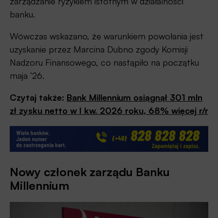
zarządzanie ryzykiem istotnym w działalności
banku.
Wówczas wskazano, że warunkiem powołania jest
uzyskanie przez Marcina Dubno zgody Komisji
Nadzoru Finansowego, co nastąpiło na początku
maja ’26.
Czytaj także:
Bank Millennium
osiągnął 301 mln
zł zysku netto w I kw. 2026 roku, 68% więcej r/r
Nowy członek zarządu Banku
Millennium