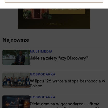
Najnowsze
MULTIMEDIA
Jakie są zalety fazy Discovery?
GOSPODARKA
W lipcu ’26 wzrosła stopa bezrobocia w
Polsce
GOSPODARKA
Efekt domina w gospodarce – firmy