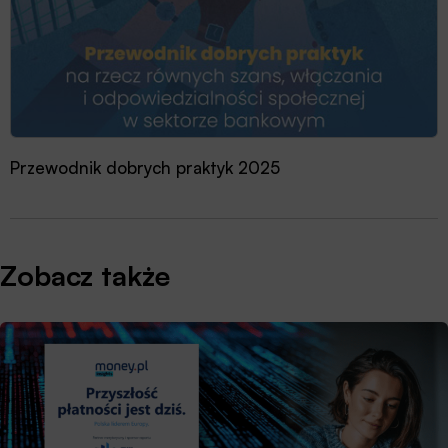
Przewodnik dobrych praktyk 2025
Transformacja zwinna w praktyce
Zobacz także