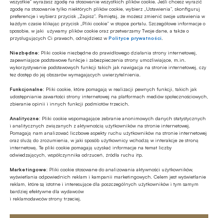
wszystkie” wyrażasz zgodę na stosowanie wszystkich plików cookie. Jeśli chcesz wyrazić
Polsce
zgodę na stosowanie tylko niektórych plików cookie, wybierz „Ustawienia”, skonfiguruj
preferencje i wybierz przycisk „Zapisz”. Pamiętaj, że możesz zmienić swoje ustawienia w
każdym czasie klikając przycisk „Pliki cookie” w stopce portalu. Szczegółowe informacje o
GOSPODARKA
sposobie, w jaki używamy plików cookie oraz przetwarzamy Twoje dane, a także o
przysługujących Ci prawach, odnajdziesz w
Polityce prywatności
.
Efekt domina w gospodarce – firmy
szykują podwyżki, Polacy tną wydatki
Niezbędne:
Pliki cookie niezbędne do prawidłowego działania strony internetowej,
zapewniające podstawowe funkcje i zabezpieczenia strony umożliwiające, m.in.
wykorzystywanie podstawowych funkcji takich jak nawigacja na stronie internetowej, czy
tez dostęp do jej obszarów wymagających uwierzytelnienia.
Z RYNKU FINANSOWEGO
Bank of America wydaje ćwierć mld
Funkcjonalne:
Pliki cookie, które pomagają w realizacji pewnych funkcji, takich jak
udostępnianie zawartości strony internetowej na platformach mediów społecznościowych,
dolarów na odchudzanie pracowników
zbieranie opinii i innych funkcji podmiotów trzecich.
Analityczne:
Pliki cookie wspomagające zebranie anonimowych danych statystycznych
Z RYNKU FINANSOWEGO
i analitycznych związanych z aktywnością użytkowników na stronie internetowej.
Pomagają nam analizować liczbowe aspekty ruchu użytkowników na stronie internetowej
Konieczna zmiana sposobu
oraz służą do zrozumienia, w jaki sposób użytkownicy wchodzą w interakcje ze stroną
finansowania potrzeb polskich sił
internetową. Te pliki cookie pomagają uzyskać informacje na temat liczby
zbrojnych
odwiedzających, współczynnika odrzuceń, źródła ruchu itp.
Z RYNKU FINANSOWEGO
Marketingowe:
Pliki cookie stosowane do analizowania aktywności użytkowników,
wyświetlania odpowiednich reklam i kampanii marketingowych. Celem jest wyświetlanie
Pierwsza emisja BGK obligacji z POLSTR
reklam, które są istotne i interesujące dla poszczególnych użytkowników i tym samym
bardziej efektywne dla wydawców
i reklamodawców strony trzeciej.
Z RYNKU FINANSOWEGO