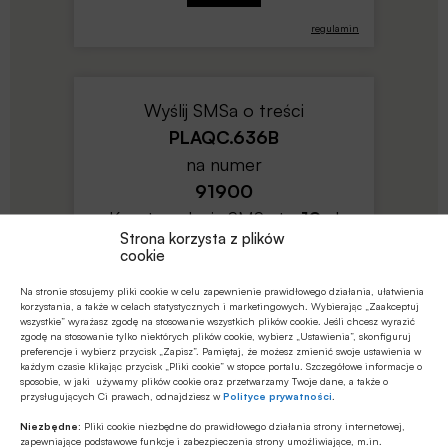
regulamin
Wyślij SMSa o treści
PLAQC.636B
na numer
91900
Koszt wysłania SMSa to
19
zł
Strona korzysta z plików
netto (
23.37
zł z VAT)
cookie
Na stronie stosujemy pliki cookie w celu zapewnienie prawidłowego działania, ułatwienia
korzystania, a także w celach statystycznych i marketingowych. Wybierając „Zaakceptuj
wszystkie” wyrażasz zgodę na stosowanie wszystkich plików cookie. Jeśli chcesz wyrazić
zgodę na stosowanie tylko niektórych plików cookie, wybierz „Ustawienia”, skonfiguruj
preferencje i wybierz przycisk „Zapisz”. Pamiętaj, że możesz zmienić swoje ustawienia w
każdym czasie klikając przycisk „Pliki cookie” w stopce portalu. Szczegółowe informacje o
sposobie, w jaki używamy plików cookie oraz przetwarzamy Twoje dane, a także o
regulamin
przysługujących Ci prawach, odnajdziesz w
Polityce prywatności
.
Niezbędne:
Pliki cookie niezbędne do prawidłowego działania strony internetowej,
zapewniające podstawowe funkcje i zabezpieczenia strony umożliwiające, m.in.