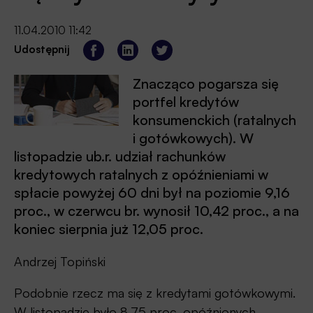
11.04.2010 11:42
Udostępnij
Znacząco pogarsza się
portfel kredytów
konsumenckich (ratalnych
i gotówkowych). W
listopadzie ub.r. udział rachunków
kredytowych ratalnych z opóźnieniami w
spłacie powyżej 60 dni był na poziomie 9,16
proc., w czerwcu br. wynosił 10,42 proc., a na
koniec sierpnia już 12,05 proc.
Andrzej Topiński
Podobnie rzecz ma się z kredytami gotówkowymi.
W listopadzie było 8,75 proc. opóźnionych