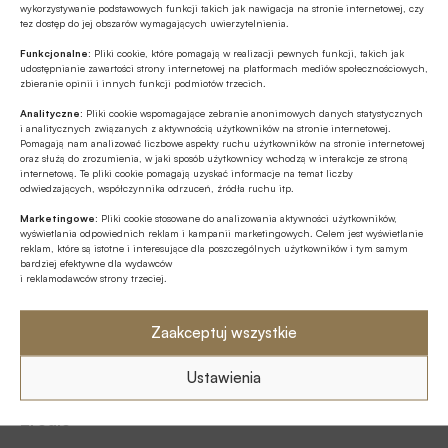
wykorzystywanie podstawowych funkcji takich jak nawigacja na stronie internetowej, czy
tez dostęp do jej obszarów wymagających uwierzytelnienia.
Funkcjonalne:
Pliki cookie, które pomagają w realizacji pewnych funkcji, takich jak
udostępnianie zawartości strony internetowej na platformach mediów społecznościowych,
zbieranie opinii i innych funkcji podmiotów trzecich.
Udostępnij
Analityczne:
Pliki cookie wspomagające zebranie anonimowych danych statystycznych
i analitycznych związanych z aktywnością użytkowników na stronie internetowej.
Pomagają nam analizować liczbowe aspekty ruchu użytkowników na stronie internetowej
oraz służą do zrozumienia, w jaki sposób użytkownicy wchodzą w interakcje ze stroną
internetową. Te pliki cookie pomagają uzyskać informacje na temat liczby
odwiedzających, współczynnika odrzuceń, źródła ruchu itp.
Marketingowe:
Pliki cookie stosowane do analizowania aktywności użytkowników,
wyświetlania odpowiednich reklam i kampanii marketingowych. Celem jest wyświetlanie
Tagi
reklam, które są istotne i interesujące dla poszczególnych użytkowników i tym samym
bardziej efektywne dla wydawców
i reklamodawców strony trzeciej.
Zaakceptuj wszystkie
Autor
Ustawienia
Źródło