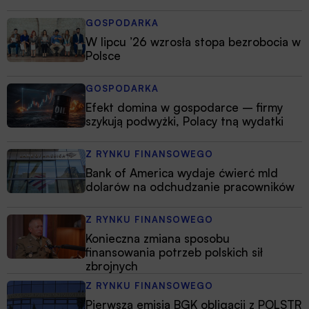
GOSPODARKA
W lipcu ’26 wzrosła stopa bezrobocia w
Polsce
GOSPODARKA
Efekt domina w gospodarce – firmy
szykują podwyżki, Polacy tną wydatki
Z RYNKU FINANSOWEGO
Bank of America wydaje ćwierć mld
dolarów na odchudzanie pracowników
Z RYNKU FINANSOWEGO
Konieczna zmiana sposobu
finansowania potrzeb polskich sił
zbrojnych
Z RYNKU FINANSOWEGO
Pierwsza emisja BGK obligacji z POLSTR